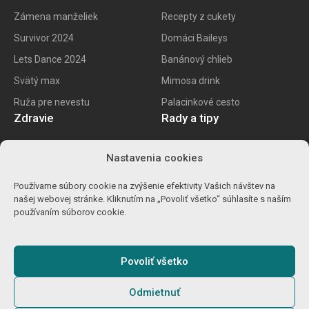
Zámena manželiek
Recepty z cukety
Survivor 2024
Domáci Baileys
Lets Dance 2024
Banánový chlieb
Svätý max
Mimosa drink
Ruža pre nevestu
Palacinkové cesto
Zdravie
Rady a tipy
E recept
Najlepšie mobily
Nastavenia cookies
Kalorické tabuľky
Najlepšie SK vína
Používame súbory cookie na zvýšenie efektivity Vašich návštev na
Ako znížiť cholesterol
Ako na životopis
našej webovej stránke. Kliknutím na „Povoliť všetko“ súhlasíte s naším
Ůľava pri migréne
Výpočet percent
používaním súborov cookie.
Detoxikácia orgranizmu
Carvago 2024
Povoliť všetko
Odmietnuť
© 2025
Gamebro s.r.o.