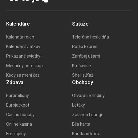
Kalendáre
Súťaže
Kalendár mien
Teleráno heslo dňa
Kalendár sviatkov
Rádio Expres
Prikázané sviatky
Zarábaj ušami
Mesačný horoskop
Krušovice
Kedy sa mení čas
Shell súťaž
Zábava
Obchody
Euromilióny
Otváracie hodiny
Eurojackpot
Letáky
Casino bonusy
Zalando Lounge
Online kasína
Bila karta
Free spiny
Kaufland karta