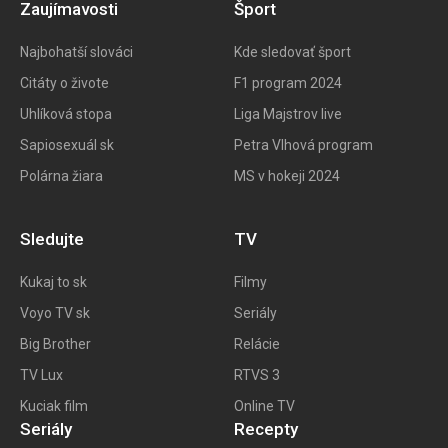
Zaujímavosti
Šport
Najbohatší slováci
Kde sledovať šport
Citáty o živote
F1 program 202
4
Uhlíková stopa
Liga Majstrov live
Sapiosexuál sk
Petra Vlhová program
Polárna žiara
MS v hokeji 2024
Sledujte
TV
Kukaj to
sk
Filmy
Voyo TV sk
Seriály
Big
Brother
Relácie
TV Lux
RTVS 3
Kuciak film
Online TV
Seriály
Recepty