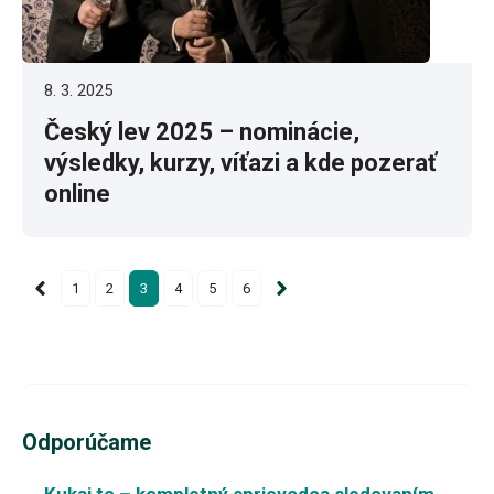
8. 3. 2025
Český lev 2025 – nominácie,
výsledky, kurzy, víťazi a kde pozerať
online
1
2
3
4
5
6
Odporúčame