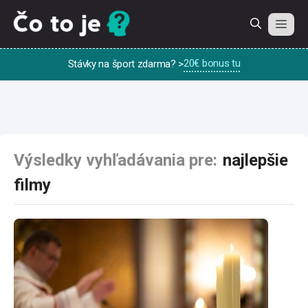
Preskočiť
na
obsah
20€ bonus tu
Stávky na šport zdarma? >
Výsledky vyhľadávania pre:
najlepšie
filmy