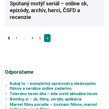
Spútaný motýľ seriál – online sk,
epizódy, archív, herci, ČSFD a
recenzie
1
…
4
5
6
Odporúčame
Kukaj to – kompletný sprievodca sledovaním
filmov a seriálov online zadarmo
Teleráno heslo dňa – kde zistiť aktuálne heslo
Bombuj si – sk, filmy, seriály, aplikácia
Marvel filmy poradie – zoznam filmov, marvel