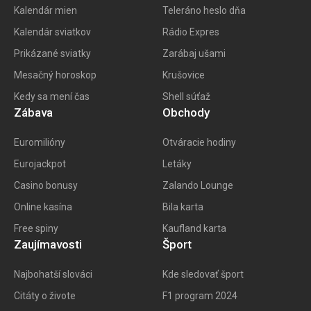
Kalendár mien
Teleráno heslo dňa
Kalendár sviatkov
Rádio Expres
Prikázané sviatky
Zarábaj ušami
Mesačný horoskop
Krušovice
Kedy sa mení čas
Shell súťaž
Zábava
Obchody
Euromilióny
Otváracie hodiny
Eurojackpot
Letáky
Casino bonusy
Zalando Lounge
Online kasína
Bila karta
Free spiny
Kaufland karta
Zaujímavosti
Šport
Najbohatší slováci
Kde sledovať šport
Citáty o živote
F1 program 202
4