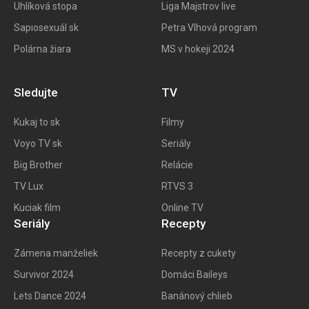
Uhlíková stopa
Liga Majstrov live
Sapiosexuál sk
Petra Vlhová program
Polárna žiara
MS v hokeji 2024
Sledujte
TV
Kukaj to
sk
Filmy
Voyo TV sk
Seriály
Big
Brother
Relácie
TV Lux
RTVS 3
Kuciak film
Online TV
Seriály
Recepty
Zámena manželiek
Recepty z cukety
Survivor 2024
Domáci Baileys
Lets Dance 2024
Banánový chlieb