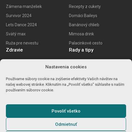
Zámena manželiek
Recepty z cukety
Survivor 2024
Domáci Baileys
Lets Dance 2024
Banánový chlieb
Svätý max
Mimosa drink
Ruža pre nevestu
Palacinkové cesto
Zdravie
Rady a tipy
E recept
Najlepšie mobily
Nastavenia cookies
Kalorické tabuľky
Najlepšie SK vína
Používame súbory cookie na zvýšenie efektivity Vašich návštev na
Ako znížiť cholesterol
Ako na životopis
našej webovej stránke. Kliknutím na „Povoliť všetko“ súhlasíte s naším
Ůľava pri migréne
Výpočet percent
používaním súborov cookie.
Detoxikácia orgranizmu
Carvago 2024
Povoliť všetko
Odmietnuť
© 2025
Gamebro s.r.o.