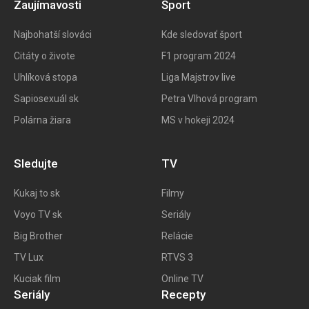
Zaujímavosti
Šport
Najbohatší slováci
Kde sledovať šport
Citáty o živote
F1 program 202
4
Uhlíková stopa
Liga Majstrov live
Sapiosexuál sk
Petra Vlhová program
Polárna žiara
MS v hokeji 2024
Sledujte
TV
Kukaj to
sk
Filmy
Voyo TV sk
Seriály
Big
Brother
Relácie
TV Lux
RTVS 3
Kuciak film
Online TV
Seriály
Recepty