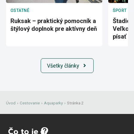
OSTATNÉ
ŠPORT
Ruksak – praktický pomocník a
Štadión
štýlový doplnok pre aktívny deň
Veľkole
písať hi
Všetky články
Úvod
›
Cestovanie
›
Aquaparky
›
Stránka 2