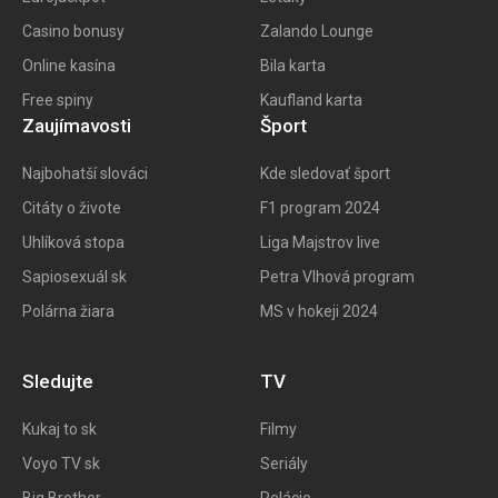
Casino bonusy
Zalando Lounge
Online kasína
Bila karta
Free spiny
Kaufland karta
Zaujímavosti
Šport
Najbohatší slováci
Kde sledovať šport
Citáty o živote
F1 program 202
4
Uhlíková stopa
Liga Majstrov live
Sapiosexuál sk
Petra Vlhová program
Polárna žiara
MS v hokeji 2024
Sledujte
TV
Kukaj to
sk
Filmy
Voyo TV sk
Seriály