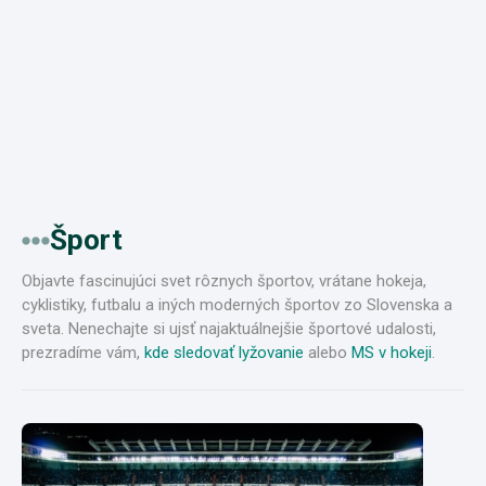
Šport
Objavte fascinujúci svet rôznych športov, vrátane hokeja,
cyklistiky, futbalu a iných moderných športov zo Slovenska a
sveta. Nenechajte si ujsť najaktuálnejšie športové udalosti,
prezradíme vám,
kde sledovať lyžovanie
alebo
MS v hokeji
.