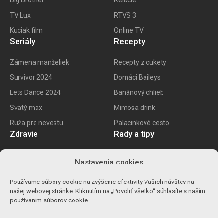
Big
Brother
Relácie
TV Lux
RTVS 3
Kuciak film
Online TV
Seriály
Recepty
Zámena manželiek
Recepty z cukety
Survivor 2024
Domáci Baileys
Lets Dance 2024
Banánový chlieb
Svätý max
Mimosa drink
Ruža pre nevestu
Palacinkové cesto
Zdravie
Rady a tipy
E recept
Najlepšie mobily
Nastavenia cookies
Kalorické tabuľky
Najlepšie SK vína
Používame súbory cookie na zvýšenie efektivity Vašich návštev na
Ako znížiť cholesterol
Ako na životopis
našej webovej stránke. Kliknutím na „Povoliť všetko“ súhlasíte s naším
Ůľava pri migréne
Výpočet percent
používaním súborov cookie.
Detoxikácia orgranizmu
Carvago 2024