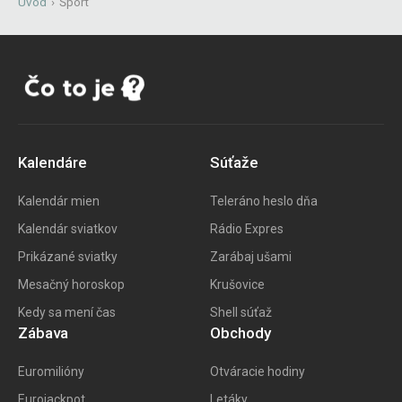
Úvod
›
Šport
Kalendáre
Súťaže
Kalendár mien
Teleráno heslo dňa
Kalendár sviatkov
Rádio Expres
Prikázané sviatky
Zarábaj ušami
Mesačný horoskop
Krušovice
Kedy sa mení čas
Shell súťaž
Zábava
Obchody
Euromilióny
Otváracie hodiny
Eurojackpot
Letáky