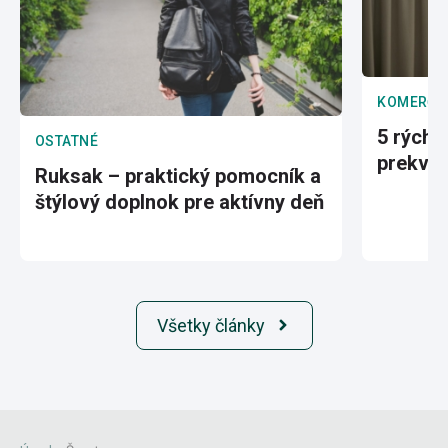
KOMERČN
5 rýchl
OSTATNÉ
prekvap
Ruksak – praktický pomocník a
štýlový doplnok pre aktívny deň
Všetky články