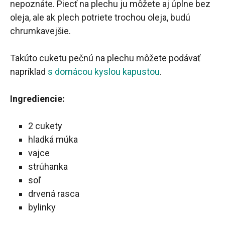
nepoznáte. Piecť na plechu ju môžete aj úplne bez
oleja, ale ak plech potriete trochou oleja, budú
chrumkavejšie.
Takúto cuketu pečnú na plechu môžete podávať
napríklad
s domácou kyslou kapustou
.
Ingrediencie:
2 cukety
hladká múka
vajce
strúhanka
soľ
drvená rasca
bylinky