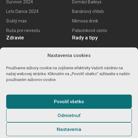
Survivor 2024
Domáci Baileys
Lets Dance 2024
Banánový chlieb
Svätý max
Mimosa drink
Ruža pre nevestu
Palacinkové cesto
Zdravie
Rady a tipy
E recept
Najlepšie mobily
Nastavenia cookies
Kalorické tabuľky
Najlepšie SK vína
Používame súbory cookie na zvýšenie efektivity Vašich návštev na
Ako znížiť cholesterol
Ako na životopis
našej webovej stránke. Kliknutím na „Povoliť všetko“ súhlasíte s naším
Ůľava pri migréne
Výpočet percent
používaním súborov cookie.
Detoxikácia orgranizmu
Carvago 2024
Povoliť všetko
Odmietnuť
© 2025
Gamebro s.r.o.
O nás
Podmienky
GDPR
Cookies
Nastavenia
Zodpovedné hranie