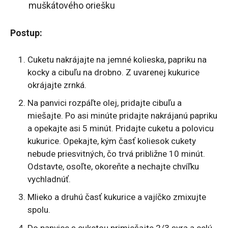
muškátového oriešku
Postup:
Cuketu nakrájajte na jemné kolieska, papriku na
kocky a cibuľu na drobno. Z uvarenej kukurice
okrájajte zrnká.
Na panvici rozpáľte olej, pridajte cibuľu a
miešajte. Po asi minúte pridajte nakrájanú papriku
a opekajte asi 5 minút. Pridajte cuketu a polovicu
kukurice. Opekajte, kým časť koliesok cukety
nebude priesvitných, čo trvá približne 10 minút.
Odstavte, osoľte, okoreňte a nechajte chvíľku
vychladnúť.
Mlieko a druhú časť kukurice a vajíčko zmixujte
spolu.
Do panvice s cuketou primiešajte 2/3 syra a celú