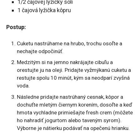
1/2 čajovej lyžičky soli
1 čajová lyžička kôpru
Postup:
Cuketu nastrúhame na hrubo, trochu osoľte a
nechajte odpočinúť.
Medzitým si na jemno nakrájajte cibuľu a
orestujte ju na oleji. Pridajte vyžmýkanú cuketu a
restujte spolu 10 minút, kým sa neodparí zvyšná
voda.
Následne pridajte nastrúhaný cesnak, kôpor a
dochuťte mletým čiernym korením, dosoľte a keď
hmota vychladne primiešajte fresh crem (môžete
ho nahradiť jogurtom alebo taveným syrom).
Výborne je nátierku podávať na opečenú hrianku.