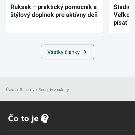
Ruksak – praktický pomocník a
Štadión
štýlový doplnok pre aktívny deň
Veľkole
písať hi
Všetky články
Úvod
›
Recepty
›
Recepty z cukety