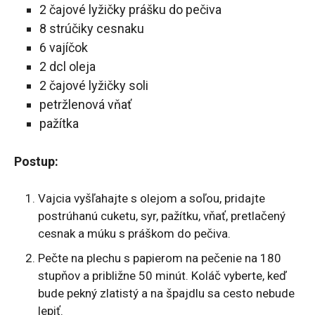
2 čajové lyžičky prášku do pečiva
8 strúčiky cesnaku
6 vajíčok
2 dcl oleja
2 čajové lyžičky soli
petržlenová vňať
pažítka
Postup:
Vajcia vyšľahajte s olejom a soľou, pridajte
postrúhanú cuketu, syr, pažítku, vňať, pretlačený
cesnak a múku s práškom do pečiva.
Pečte na plechu s papierom na pečenie na 180
stupňov a približne 50 minút. Koláč vyberte, keď
bude pekný zlatistý a na špajdlu sa cesto nebude
lepiť.