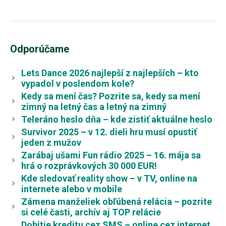
Odporúčame
Lets Dance 2026 najlepší z najlepších – kto
vypadol v poslendom kole?
Kedy sa mení čas? Pozrite sa, kedy sa mení
zimný na letný čas a letný na zimný
Teleráno heslo dňa – kde zistiť aktuálne heslo
Survivor 2025 – v 12. dieli hru musí opustiť
jeden z mužov
Zarábaj ušami Fun rádio 2025 – 16. mája sa
hrá o rozprávkových 30 000 EUR!
Kde sledovať reality show – v TV, online na
internete alebo v mobile
Zámena manželiek obľúbená relácia – pozrite
si celé časti, archív aj TOP relácie
Dobitie kreditu cez SMS – online cez internet,