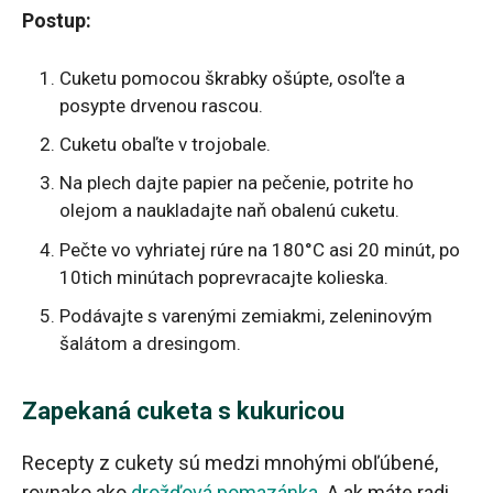
Postup:
Cuketu pomocou škrabky ošúpte, osoľte a
posypte drvenou rascou.
Cuketu obaľte v trojobale.
Na plech dajte papier na pečenie, potrite ho
olejom a naukladajte naň obalenú cuketu.
Pečte vo vyhriatej rúre na 180°C asi 20 minút, po
10tich minútach poprevracajte kolieska.
Podávajte s varenými zemiakmi, zeleninovým
šalátom a dresingom.
Zapekaná cuketa s kukuricou
Recepty z cukety sú medzi mnohými obľúbené,
rovnako ako
drožďová pomazánka
. A ak máte radi