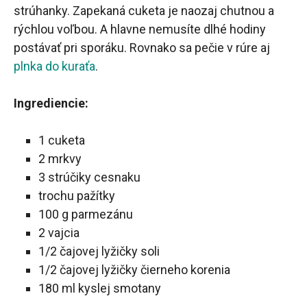
strúhanky. Zapekaná cuketa je naozaj chutnou a
rýchlou voľbou. A hlavne nemusíte dlhé hodiny
postávať pri sporáku. Rovnako sa pečie v rúre aj
plnka do kuraťa
.
Ingrediencie:
1 cuketa
2 mrkvy
3 strúčiky cesnaku
trochu pažítky
100 g parmezánu
2 vajcia
1/2 čajovej lyžičky soli
1/2 čajovej lyžičky čierneho korenia
180 ml kyslej smotany