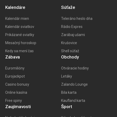
Kalendáre
Súťaže
Kalendár mien
Teleráno heslo dňa
Kalendár sviatkov
Rádio Expres
Prikázané sviatky
Zarábaj ušami
Mesačný horoskop
Krušovice
Kedy sa mení čas
Shell súťaž
Zábava
Obchody
Euromilióny
Otváracie hodiny
Eurojackpot
Letáky
Casino bonusy
Zalando Lounge
Online kasína
Bila karta
Free spiny
Kaufland karta
Zaujímavosti
Šport