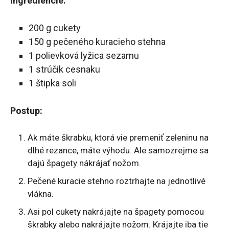
Ingrediencie:
200 g cukety
150 g pečeného kuracieho stehna
1 polievková lyžica sezamu
1 strúčik cesnaku
1 štipka soli
Postup:
Ak máte škrabku, ktorá vie premeniť zeleninu na
dlhé rezance, máte výhodu. Ale samozrejme sa
dajú špagety nákrájať nožom.
Pečené kuracie stehno roztrhajte na jednotlivé
vlákna.
Asi pol cukety nakrájajte na špagety pomocou
škrabky alebo nakrájajte nožom. Krájajte iba tie