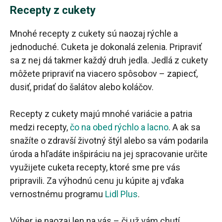
Recepty z cukety
Mnohé recepty z cukety sú naozaj rýchle a
jednoduché. Cuketa je dokonalá zelenia. Pripraviť
sa z nej dá takmer každý druh jedla. Jedlá z cukety
môžete pripraviť na viacero spôsobov – zapiecť,
dusiť, pridať do šalátov alebo koláčov.
Recepty z cukety majú mnohé variácie a patria
medzi recepty,
čo na obed rýchlo a lacno
. A ak sa
snažíte o zdravší životný štýl alebo sa vám podarila
úroda a hľadáte inšpiráciu na jej spracovanie určite
využijete cuketa recepty, ktoré sme pre vás
pripravili. Za výhodnú cenu ju kúpite aj vďaka
vernostnému programu
Lidl Plus
.
Výber je naozaj len na vás – či už vám chutí