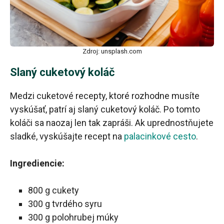
Zdroj: unsplash.com
Slaný cuketový koláč
Medzi cuketové recepty, ktoré rozhodne musíte
vyskúšať, patrí aj slaný cuketový koláč. Po tomto
koláči sa naozaj len tak zapráši. Ak uprednostňujete
sladké, vyskúšajte recept na
palacinkové cesto
.
Ingrediencie:
800 g cukety
300 g tvrdého syru
300 g polohrubej múky