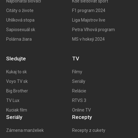
Najbohatší slováci
Kde sledovať šport
Citáty o živote
F1 program 202
4
Uhlíková stopa
Liga Majstrov live
Sapiosexuál sk
Petra Vlhová program
Polárna žiara
MS v hokeji 2024
Sledujte
TV
Kukaj to
sk
Filmy
Voyo TV sk
Seriály
Big
Brother
Relácie
TV Lux
RTVS 3
Kuciak film
Online TV
Seriály
Recepty
Zámena manželiek
Recepty z cukety