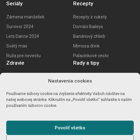
Seriály
Recepty
Zámena manželiek
Recepty z cukety
Survivor 2024
Domáci Baileys
Lets Dance 2024
Banánový chlieb
Svätý max
Mimosa drink
Ruža pre nevestu
Palacinkové cesto
Zdravie
Rady a tipy
E recept
Najlepšie mobily
Nastavenia cookies
Kalorické tabuľky
Najlepšie SK vína
Používame súbory cookie na zvýšenie efektivity Vašich návštev na
Ako znížiť cholesterol
Ako na životopis
našej webovej stránke. Kliknutím na „Povoliť všetko“ súhlasíte s naším
Ůľava pri migréne
Výpočet percent
používaním súborov cookie.
Detoxikácia orgranizmu
Carvago 2024
Povoliť všetko