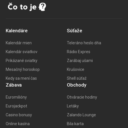
Kalendáre
Súťaže
Kalendár mien
Teleráno heslo dňa
Kalendár sviatkov
Rádio Expres
Prikázané sviatky
Zarábaj ušami
Mesačný horoskop
Krušovice
Kedy sa mení čas
Shell súťaž
Zábava
Obchody
Euromilióny
Otváracie hodiny
Eurojackpot
Letáky
Casino bonusy
Zalando Lounge
Online kasína
Bila karta