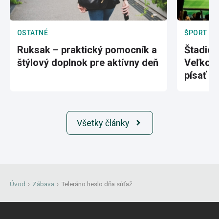
OSTATNÉ
ŠPORT
Ruksak – praktický pomocník a
Štadión
štýlový doplnok pre aktívny deň
Veľkole
písať hi
Všetky články
Úvod
›
Zábava
›
Teleráno heslo dňa súťaž