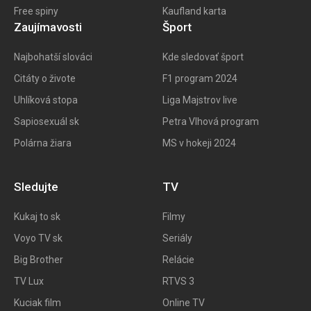
Free spiny
Kaufland karta
Zaujímavosti
Šport
Najbohatší slováci
Kde sledovať šport
Citáty o živote
F1 program 202
4
Uhlíková stopa
Liga Majstrov live
Sapiosexuál sk
Petra Vlhová program
Polárna žiara
MS v hokeji 2024
Sledujte
TV
Kukaj to
sk
Filmy
Voyo TV sk
Seriály
Big
Brother
Relácie
TV Lux
RTVS 3
Kuciak film
Online TV