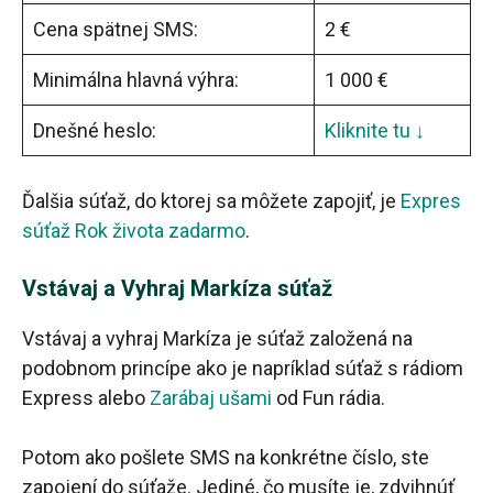
Cena spätnej SMS:
2 €
Minimálna hlavná výhra:
1 000 €
Dnešné heslo:
Kliknite tu ↓
Ďalšia súťaž, do ktorej sa môžete zapojiť, je
Expres
súťaž Rok života zadarmo
.
Vstávaj a Vyhraj Markíza súťaž
Vstávaj a vyhraj Markíza je súťaž založená na
podobnom princípe ako je napríklad súťaž s rádiom
Express alebo
Zarábaj ušami
od Fun rádia.
Potom ako pošlete SMS na konkrétne číslo, ste
zapojení do súťaže. Jediné, čo musíte je, zdvihnúť