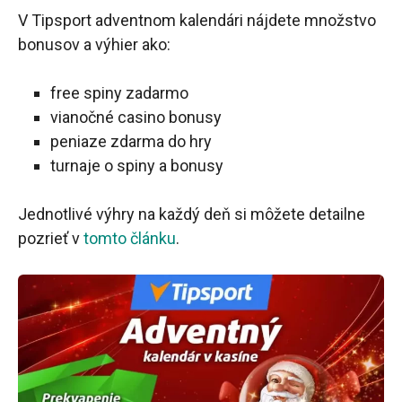
V Tipsport adventnom kalendári nájdete množstvo
bonusov a výhier ako:
free spiny zadarmo
vianočné casino bonusy
peniaze zdarma do hry
turnaje o spiny a bonusy
Jednotlivé výhry na každý deň si môžete detailne
pozrieť v
tomto článku
.