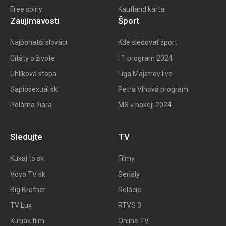
Free spiny
Kaufland karta
Zaujímavosti
Šport
Najbohatší slováci
Kde sledovať šport
Citáty o živote
F1 program 202
4
Uhlíková stopa
Liga Majstrov live
Sapiosexuál sk
Petra Vlhová program
Polárna žiara
MS v hokeji 2024
Sledujte
TV
Kukaj to
sk
Filmy
Voyo TV sk
Seriály
Big
Brother
Relácie
TV Lux
RTVS 3
Kuciak film
Online TV