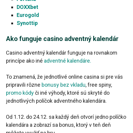
DOXXbet
Eurogold
Synottip
Ako funguje casino adventný kalendár
Casino adventný kalendár funguje na rovnakom
princípe ako iné
adventné kalendáre.
To znamená, že jednotlivé online casina si pre vás
pripravili rôzne
bonusy bez vkladu
, free spiny,
promo kódy
či iné výhody, ktoré sú skryté do
jednotlivých políčok adventného kalendára.
Od 1.12. do 24.12. sa každý deň otvorí jedno políčko
kalendára a zobrazí sa bonus, ktorý v teň deň
môžete využiť na hru.