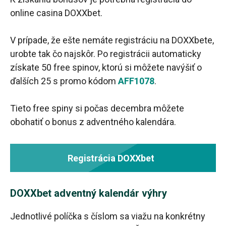
online casina DOXXbet.
V prípade, že ešte nemáte registráciu na DOXXbete,
urobte tak čo najskôr. Po registrácii automaticky
získate 50 free spinov, ktorú si môžete navýšiť o
ďalších 25 s promo kódom
AFF1078
.
Tieto free spiny si počas decembra môžete
obohatiť o bonus z adventného kalendára.
Registrácia DOXXbet
DOXXbet adventný kalendár výhry
Jednotlivé políčka s číslom sa viažu na konkrétny