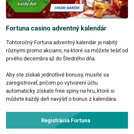
Fortuna casino adventný kalendár
Tohtoročný Fortuna adventný kalendár je nabitý
rôznymi promo akciami, na ktoré sa môžete tešiť od
prvého decembra až do Štedrého dňa.
Aby ste získali jednotlivé bonusy, musíte sa
zaregistrovať, pričom po vytvorení účtu
automaticky získate free spiny na hru, ktoré si
môžete každý deň navýšiť o bonus z kalendára.
Registrácia Fortuna