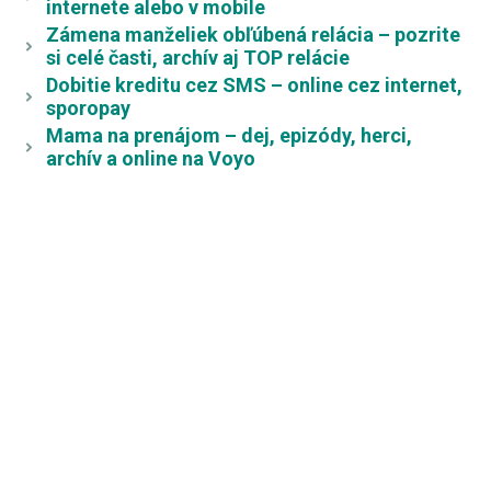
internete alebo v mobile
Zámena manželiek obľúbená relácia – pozrite
si celé časti, archív aj TOP relácie
Dobitie kreditu cez SMS – online cez internet,
sporopay
Mama na prenájom – dej, epizódy, herci,
archív a online na Voyo