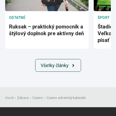
OSTATNÉ
ŠPORT
Ruksak – praktický pomocník a
Štadión
štýlový doplnok pre aktívny deň
Veľkole
písať hi
Všetky články
Úvod
›
Zábava
›
Casino
›
Casino adventný kalendár