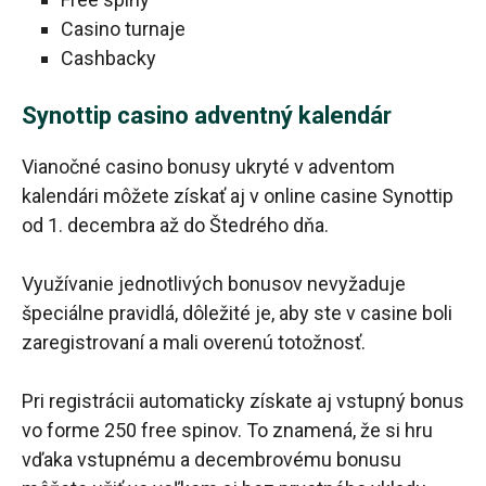
Casino turnaje
Cashbacky
Synottip casino adventný kalendár
Vianočné casino bonusy ukryté v adventom
kalendári môžete získať aj v online casine Synottip
od 1. decembra až do Štedrého dňa.
Využívanie jednotlivých bonusov nevyžaduje
špeciálne pravidlá, dôležité je, aby ste v casine boli
zaregistrovaní a mali overenú totožnosť.
Pri registrácii automaticky získate aj vstupný bonus
vo forme 250 free spinov. To znamená, že si hru
vďaka vstupnému a decembrovému bonusu