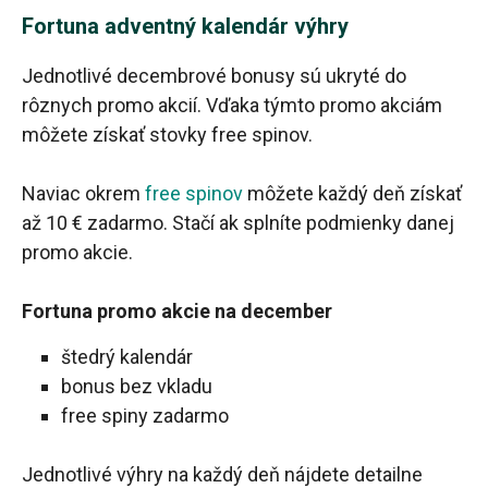
Fortuna adventný kalendár výhry
Jednotlivé decembrové bonusy sú ukryté do
rôznych promo akcií. Vďaka týmto promo akciám
môžete získať stovky free spinov.
Naviac okrem
free spinov
môžete každý deň získať
až 10 € zadarmo. Stačí ak splníte podmienky danej
promo akcie.
Fortuna promo akcie na december
štedrý kalendár
bonus bez vkladu
free spiny zadarmo
Jednotlivé výhry na každý deň nájdete detailne