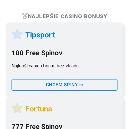
NAJLEPŠIE CASINO BONUSY
Tipsport
100 Free Spinov
Najlepší casino bonus bez vkladu
CHCEM SPINY
Fortuna
777 Free Spinov