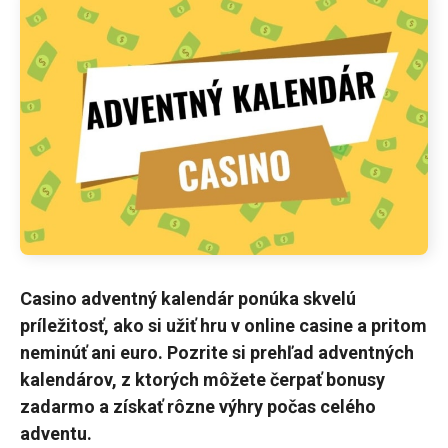
Casino adventný kalendár ponúka skvelú
príležitosť, ako si užiť hru v online casine a pritom
neminúť ani euro. Pozrite si prehľad adventných
kalendárov, z ktorých môžete čerpať bonusy
zadarmo a získať rôzne výhry počas celého
adventu.