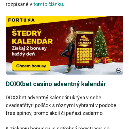
rozpísané v
tomto článku
.
DOXXbet casino adventný kalendár
DOXXbet adventný kalendár ukrýva v sebe
dvadsaťštyri políčok s rôznymi výhrami v podobe
free spinov, promo akcií či peňazí zadarmo.
K získaniu bonusov je potrebná registrácia do