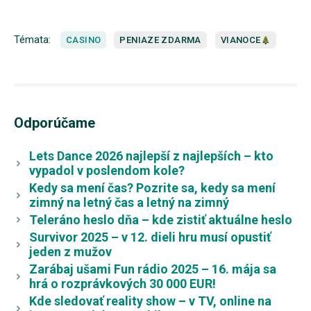
Témata:
CASINO
PENIAZE ZDARMA
VIANOCE
Odporúčame
Lets Dance 2026 najlepší z najlepších – kto
vypadol v poslendom kole?
Kedy sa mení čas? Pozrite sa, kedy sa mení
zimný na letný čas a letný na zimný
Teleráno heslo dňa – kde zistiť aktuálne heslo
Survivor 2025 – v 12. dieli hru musí opustiť
jeden z mužov
Zarábaj ušami Fun rádio 2025 – 16. mája sa
hrá o rozprávkových 30 000 EUR!
Kde sledovať reality show – v TV, online na