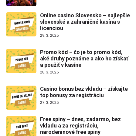
Online casino Slovensko – najlepšie
slovenské a zahraničné kasína s
licenciou
29. 3. 2025
Promo kód – čo je to promo kód,
aké druhy poznáme a ako ho získať
a použiť v kasíne
28. 3. 2025
Casino bonus bez vkladu – získajte
top bonusy za registráciu
27. 3. 2025
Free spiny – dnes, zadarmo, bez
vkladu a za registráciu,
narodeninové free spiny