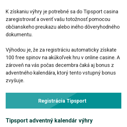
K získaniu výhry je potrebné sa do Tipsport casina
zaregistrovať a overiť vašu totožnosť pomocou
občianskeho preukazu alebo iného dôveryhodného
dokumentu.
Výhodou je, že za registráciu automaticky získate
100 free spinov na akúkoľvek hru v online casine. A
zároveň na vás počas decembra čaká aj bonus z
adventného kalendára, ktorý tento vstupný bonus
zvyšuje.
Registrácia Tipsport
Tipsport adventný kalendár výhry