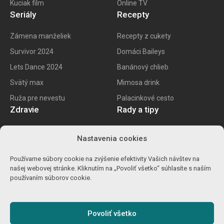
Kuciak film
Online TV
Seriály
Recepty
Zámena manželiek
Recepty z cukety
Survivor 2024
Domáci Baileys
Lets Dance 2024
Banánový chlieb
Svätý max
Mimosa drink
Ruža pre nevestu
Palacinkové cesto
Zdravie
Rady a tipy
E recept
Najlepšie mobily
Nastavenia cookies
Kalorické tabuľky
Najlepšie SK vína
Používame súbory cookie na zvýšenie efektivity Vašich návštev na
Ako znížiť cholesterol
Ako na životopis
našej webovej stránke. Kliknutím na „Povoliť všetko“ súhlasíte s naším
Ůľava pri migréne
Výpočet percent
používaním súborov cookie.
Detoxikácia orgranizmu
Carvago 2024
Povoliť všetko