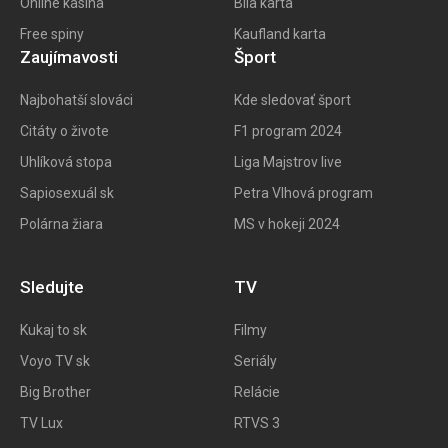
Online kasína
Bila karta
Free spiny
Kaufland karta
Zaujímavosti
Šport
Najbohatší slováci
Kde sledovať šport
Citáty o živote
F1 program 202
4
Uhlíková stopa
Liga Majstrov live
Sapiosexuál sk
Petra Vlhová program
Polárna žiara
MS v hokeji 2024
Sledujte
TV
Kukaj to
sk
Filmy
Voyo TV sk
Seriály
Big
Brother
Relácie
TV Lux
RTVS 3