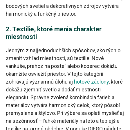
bodových svetiel a dekoratívnych zdrojov vytvára
harmonický a funkčný priestor.
2. Textílie, ktoré menia charakter
miestnosti
Jedným z najjednoduchších spôsobov, ako rýchlo
zmeniť vzhľad miestnosti, sú textílie. Nové
vankúše, prehoz na posteľ alebo koberec dokážu
okamžite osviežiť priestor. V tejto kategórii
zohrávajú významnú úlohu aj
hotové záclony
, ktoré
dokážu zjemniť svetlo a dodať miestnosti
eleganciu. Správne zvolená kombinácia farieb a
materiálov vytvára harmonický celok, ktorý pôsobí
premyslene a štýlovo. Pri výbere sa oplatí myslieť aj
na sezónnosť – ľahké materiály na leto a teplejšie
textílie na zimné obdobie. V ponuke DIEGO nájdete