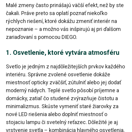
Malé zmeny často prinášajú väčší efekt, než by ste
čakali. Práve preto sa oplatí poznať niekoľko
rýchlych riešení, ktoré dokážu zmeniť interiér na
nepoznanie – a možno vás inšpirujú aj pri ďalšom
zariaďovaní s pomocou DIEGO.
1. Osvetlenie, ktoré vytvára atmosféru
Svetlo je jedným z najdôležitejších prvkov každého
interiéru. Správne zvolené osvetlenie dokáže
miestnosť opticky zväčšiť, zútulniť alebo jej dodať
moderný nádych. Teplé svetlo pôsobí príjemne a
domácky, zatiaľ čo studené zvýrazňuje čistotu a
minimalizmus. Skúste vymeniť staré žiarovky za
nové LED riešenia alebo doplniť miestnosť o
stojaciu lampu či svetelný reťazec. Dôležité je aj
vrstvenie svetla – kombinácia hlavného osvetlenia,