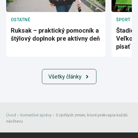
OSTATNÉ
ŠPORT
Ruksak – praktický pomocník a
Štadión
štýlový doplnok pre aktívny deň
Veľkole
písať hi
Všetky články
Úvod
›
Komerčné správy
›
5 rýchlych zmien, ktoré prekvapia každú
návštevu