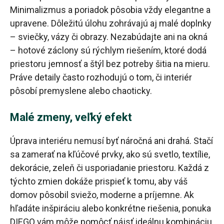
Minimalizmus a poriadok pôsobia vždy elegantne a
upravene. Dôležitú úlohu zohrávajú aj malé doplnky
– sviečky, vázy či obrazy. Nezabúdajte ani na okná
– hotové záclony sú rýchlym riešením, ktoré dodá
priestoru jemnosť a štýl bez potreby šitia na mieru.
Práve detaily často rozhodujú o tom, či interiér
pôsobí premyslene alebo chaoticky.
Malé zmeny, veľký efekt
Úprava interiéru nemusí byť náročná ani drahá. Stačí
sa zamerať na kľúčové prvky, ako sú svetlo, textílie,
dekorácie, zeleň či usporiadanie priestoru. Každá z
týchto zmien dokáže prispieť k tomu, aby váš
domov pôsobil sviežo, moderne a príjemne. Ak
hľadáte inšpiráciu alebo konkrétne riešenia, ponuka
DIEGO vám môže pomôcť nájsť ideálnu kombináciu