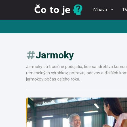
Preskočiť
Zábava
T
na
obsah
Jarmoky
Jarmoky sú tradičné podujatia, kde sa stretáva komuni
remeselných výrobkov, potravín, odevov a ďalších kom
jarmokov počas celého roka.