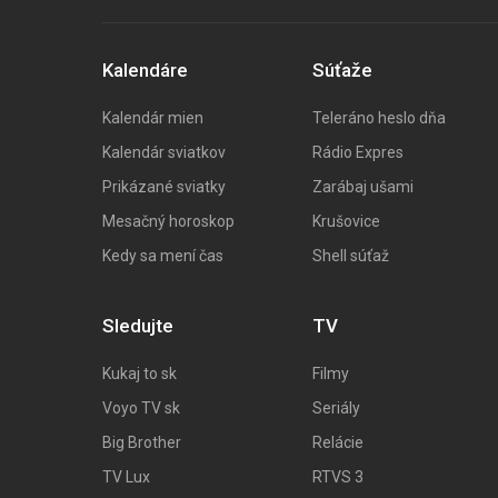
Kalendáre
Súťaže
Kalendár mien
Teleráno heslo dňa
Kalendár sviatkov
Rádio Expres
Prikázané sviatky
Zarábaj ušami
Mesačný horoskop
Krušovice
Kedy sa mení čas
Shell súťaž
Sledujte
TV
Kukaj to
sk
Filmy
Voyo TV sk
Seriály
Big
Brother
Relácie
TV Lux
RTVS 3