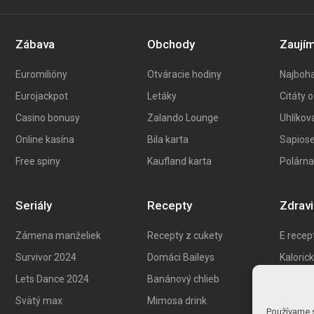
Zábava
Obchody
Zaují
Euromilióny
Otváracie hodiny
Najboha
Eurojackpot
Letáky
Citáty o
Casino bonusy
Zalando Lounge
Uhlíkov
Online kasína
Bila karta
Sapiose
Free spiny
Kaufland karta
Polárna
Seriály
Recepty
Zdrav
Zámena manželiek
Recepty z cukety
E recep
Survivor 2024
Domáci Baileys
Kaloric
Lets Dance 2024
Banánový chlieb
Ako zní
Svätý max
Mimosa drink
Ůľava p
Používame s