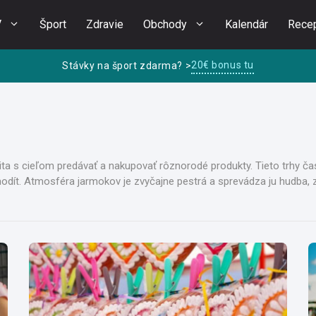
V
Šport
Zdravie
Obchody
Kalendár
Rece
20€ bonus tu
Stávky na šport zdarma? >
ta s cieľom predávať a nakupovať rôznorodé produkty. Tieto trhy ča
odít. Atmosféra jarmokov je zvyčajne pestrá a sprevádza ju hudba, 