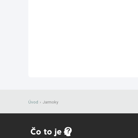
Úvod
›
Jarmoky