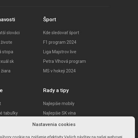
mavosti
Šport
tší slováci
Kde sledovať šport
 živote
F1 program 202
4
á stopa
Liga Majstrov live
xuál sk
Petra Vlhová program
 žiara
MS v hokeji 2024
ie
Rady a tipy
t
Najlepšie mobily
ké tabuľky
Najlepšie SK vína
žiť cholesterol
Ako na životopis
Nastavenia cookies
ri migréne
Výpočet percent
úbory cookie na zvýšenie efektivity Vašich návštev na našej webovej