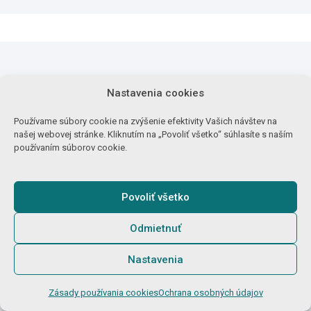
Najnovšie články
Nastavenia cookies
Používame súbory cookie na zvýšenie efektivity Vašich návštev na
našej webovej stránke. Kliknutím na „Povoliť všetko“ súhlasíte s naším
používaním súborov cookie.
Povoliť všetko
Odmietnuť
Nastavenia
OSTATNÉ
ŠPORT
Zásady používania cookies
Ochrana osobných údajov
Ruksak – praktický pomocník a
Štadión