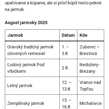
opaľovanie a kúpanie, ale si prísť kúpiť niečo pekné
na jarmok.
August jarmoky 2025
Jarmok
Dátum
Kde
Oravský tradičný jarmok
1. –
Zuberec –
oživených remesiel
3.8.
Brestová
Ľudový jarmok Pod
Nedožery-
2.8.
vŕbičkami
Brezany
12. –
Vranov nad
Letný jarmok
13.8.
Topľou
15. –
Zemplínsky jarmok
Michalovce
16.8.