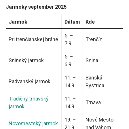
Jarmoky september 2025
Jarmok
Dátum
Kde
5. –
Pri trenčianskej bráne
Trenčín
7.9.
5. –
Sninský jarmok
Snina
6.9.
11. –
Banská
Radvanský jarmok
14.9.
Bystrica
Tradičný trnavský
11. –
Trnava
jarmok
14.9.
19. –
Nové Mesto
Novomestský jarmok
21.9.
nad Váhom