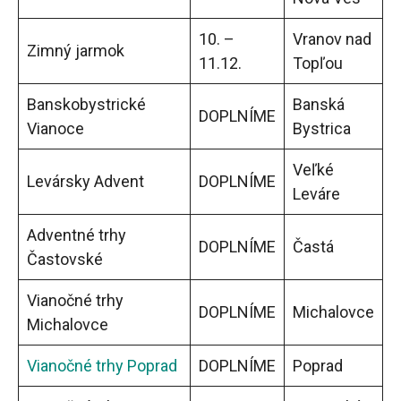
10. –
Vranov nad
Zimný jarmok
11.12.
Topľou
Banskobystrické
Banská
DOPLNÍME
Vianoce
Bystrica
Veľké
Levársky Advent
DOPLNÍME
Leváre
Adventné trhy
DOPLNÍME
Častá
Častovské
Vianočné trhy
DOPLNÍME
Michalovce
Michalovce
Vianočné trhy Poprad
DOPLNÍME
Poprad