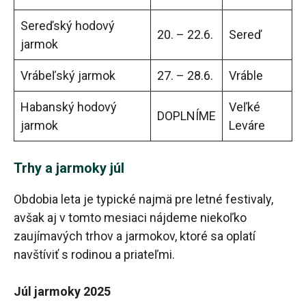
Sereďský hodový
20. – 22.6.
Sereď
jarmok
Vrábeľský jarmok
27. – 28.6.
Vráble
Habanský hodový
Veľké
DOPLNÍME
jarmok
Leváre
Trhy a jarmoky júl
Obdobia leta je typické najmä pre letné festivaly,
avšak aj v tomto mesiaci nájdeme niekoľko
zaujímavých trhov a jarmokov, ktoré sa oplatí
navštíviť s rodinou a priateľmi.
Júl jarmoky 2025