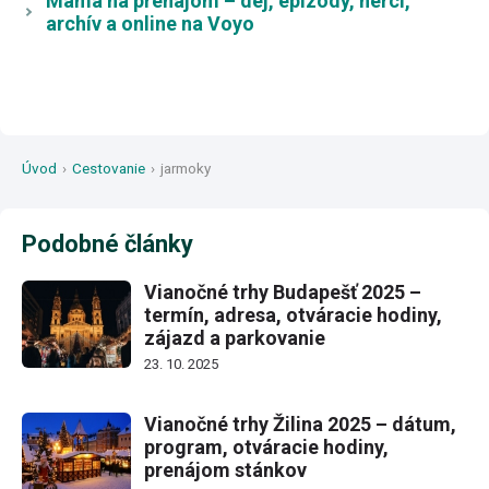
Mama na prenájom – dej, epizódy, herci,
archív a online na Voyo
Úvod
›
Cestovanie
›
jarmoky
Podobné články
Vianočné trhy Budapešť 2025 –
termín, adresa, otváracie hodiny,
zájazd a parkovanie
23. 10. 2025
Vianočné trhy Žilina 2025 – dátum,
program, otváracie hodiny,
prenájom stánkov