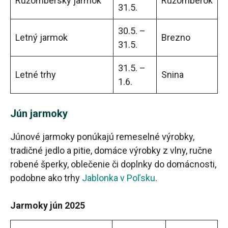
Ružomberský jarmok
Ružomberok
31.5.
30.5. –
Letný jarmok
Brezno
31.5.
31.5. –
Letné trhy
Snina
1.6.
Jún jarmoky
Júnové jarmoky ponúkajú remeselné výrobky,
tradičné jedlo a pitie, domáce výrobky z vlny, ručne
robené šperky, oblečenie či doplnky do domácnosti,
podobne ako trhy
Jablonka v Poľsku
.
Jarmoky jún 2025