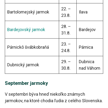
22. –
Bartolomejský jarmok
Ilava
23.8.
28. –
Bardejovský jarmok
Bardejov
31.8.
23. –
Párnickô švábkobraňá
Párnica
24.8.
29. –
Dubnica
Dubnický jarmok
30.8.
nad Váhom
September jarmoky
V septembri býva hneď niekoľko známych
jarmokov, na ktoré chodia ľudia z celého Slovenska.