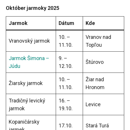
Október jarmoky 2025
Jarmok
Dátum
Kde
10. –
Vranov nad
Vranovský jarmok
11.10.
Topľou
Jarmok Šimona –
9. –
Štúrovo
Júdu
12.10.
10. –
Žiar nad
Žiarsky jarmok
11.10.
Hronom
Tradičný levický
16. –
Levice
jarmok
19.10.
Kopaničársky
17.10.
Stará Turá
jarmek