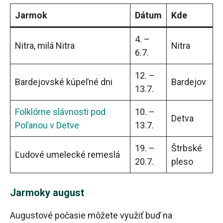
Jarmok
Dátum
Kde
4. –
Nitra, milá Nitra
Nitra
6.7.
12. –
Bardejovské kúpeľné dni
Bardejov
13.7.
Folklórne slávnosti pod
10. –
Detva
Poľanou v Detve
13.7.
19. –
Štrbské
Ľudové umelecké remeslá
20.7.
pleso
Jarmoky august
Augustové počasie môžete využiť buď na