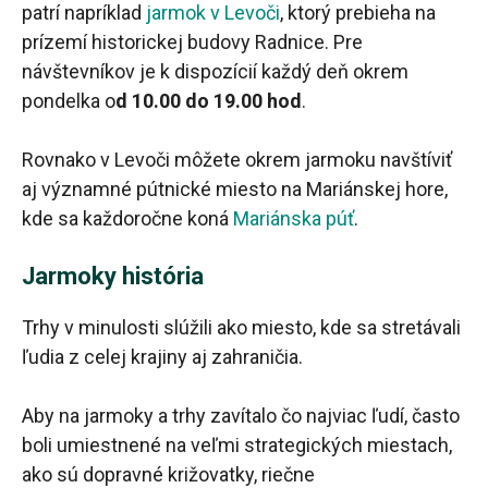
patrí napríklad
jarmok v Levoči
, ktorý prebieha na
prízemí historickej budovy Radnice. Pre
návštevníkov je k dispozícií každý deň okrem
pondelka o
d 10.00 do 19.00 hod
.
Rovnako v Levoči môžete okrem jarmoku navštíviť
aj významné pútnické miesto na Mariánskej hore,
kde sa každoročne koná
Mariánska púť
.
Jarmoky história
Trhy v minulosti slúžili ako miesto, kde sa stretávali
ľudia z celej krajiny aj zahraničia.
Aby na jarmoky a trhy zavítalo čo najviac ľudí, často
boli umiestnené na veľmi strategických miestach,
ako sú dopravné križovatky, riečne