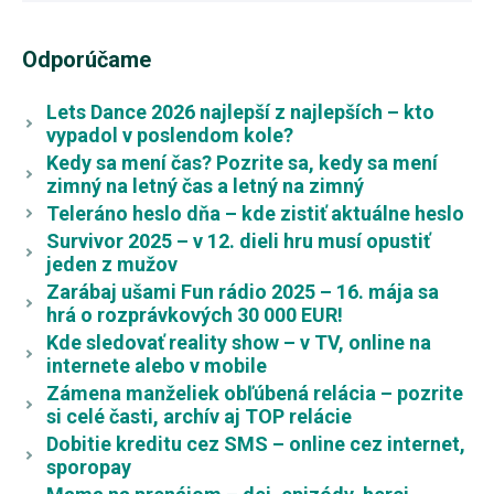
Odporúčame
Lets Dance 2026 najlepší z najlepších – kto
vypadol v poslendom kole?
Kedy sa mení čas? Pozrite sa, kedy sa mení
zimný na letný čas a letný na zimný
Teleráno heslo dňa – kde zistiť aktuálne heslo
Survivor 2025 – v 12. dieli hru musí opustiť
jeden z mužov
Zarábaj ušami Fun rádio 2025 – 16. mája sa
hrá o rozprávkových 30 000 EUR!
Kde sledovať reality show – v TV, online na
internete alebo v mobile
Zámena manželiek obľúbená relácia – pozrite
si celé časti, archív aj TOP relácie
Dobitie kreditu cez SMS – online cez internet,
sporopay