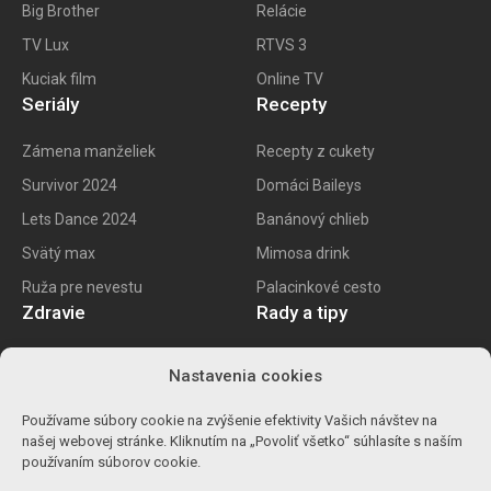
Big
Brother
Relácie
TV Lux
RTVS 3
Kuciak film
Online TV
Seriály
Recepty
Zámena manželiek
Recepty z cukety
Survivor 2024
Domáci Baileys
Lets Dance 2024
Banánový chlieb
Svätý max
Mimosa drink
Ruža pre nevestu
Palacinkové cesto
Zdravie
Rady a tipy
E recept
Najlepšie mobily
Nastavenia cookies
Kalorické tabuľky
Najlepšie SK vína
Používame súbory cookie na zvýšenie efektivity Vašich návštev na
Ako znížiť cholesterol
Ako na životopis
našej webovej stránke. Kliknutím na „Povoliť všetko“ súhlasíte s naším
Ůľava pri migréne
Výpočet percent
používaním súborov cookie.