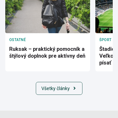
OSTATNÉ
ŠPORT
Ruksak – praktický pomocník a
Štadión
štýlový doplnok pre aktívny deň
Veľkole
písať hi
Všetky články