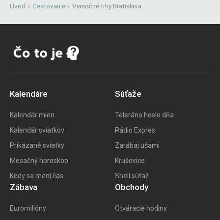
Úvod
›
Cestovanie
›
Vianočné trhy Bratislava
Kalendáre
Súťaže
Kalendár mien
Teleráno heslo dňa
Kalendár sviatkov
Rádio Expres
Prikázané sviatky
Zarábaj ušami
Mesačný horoskop
Krušovice
Kedy sa mení čas
Shell súťaž
Zábava
Obchody
Euromilióny
Otváracie hodiny