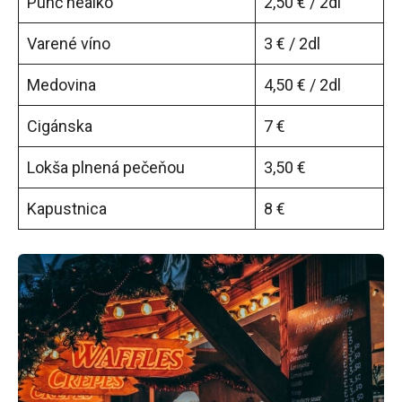
Punč nealko
2,50 € / 2dl
Varené víno
3 € / 2dl
Medovina
4,50 € / 2dl
Cigánska
7 €
Lokša plnená pečeňou
3,50 €
Kapustnica
8 €