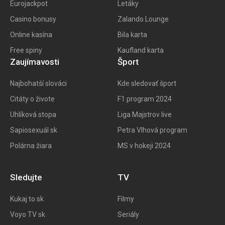
Eurojackpot
Letáky
Casino bonusy
Zalando Lounge
Online kasína
Bila karta
Free spiny
Kaufland karta
Zaujímavosti
Šport
Najbohatší slováci
Kde sledovať šport
Citáty o živote
F1 program 202
4
Uhlíková stopa
Liga Majstrov live
Sapiosexuál sk
Petra Vlhová program
Polárna žiara
MS v hokeji 2024
Sledujte
TV
Kukaj to
sk
Filmy
Voyo TV sk
Seriály