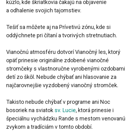
kúzlo, kde škriatkovia čakajú na objavenie
a odhalenie svojich tajomstiev.
Tešiť sa môžete aj na Prívetivú zónu, kde si
oddýchnete pri čítaní a tvorivých stretnutiach.
Vianočnú atmosféru dotvorí Vianočný les, ktorý
opäť prinesie originálne zdobené vianočné
stromčeky s vlastnoručne vyrobenými ozdobami
detí zo škôl. Nebude chýbať ani hlasovanie za
najčarovnejšie vyzdobený vianočný stromček.
Takisto nebude chýbať v programe ani Noc
bosoriek na sviatok
sv. Lucie
, ktorá prinesie i
špeciálnu vychádzku Rande s mestom venovanú
zvykom a tradíciám v tomto období.