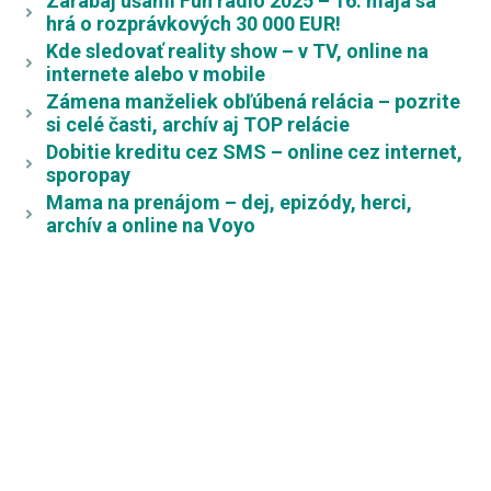
Zarábaj ušami Fun rádio 2025 – 16. mája sa
hrá o rozprávkových 30 000 EUR!
Kde sledovať reality show – v TV, online na
internete alebo v mobile
Zámena manželiek obľúbená relácia – pozrite
si celé časti, archív aj TOP relácie
Dobitie kreditu cez SMS – online cez internet,
sporopay
Mama na prenájom – dej, epizódy, herci,
archív a online na Voyo