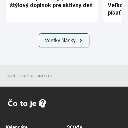
štýlový doplnok pre aktívny deň
Veľkole
písať hi
Všetky články
Úvod
›
Financie
›
Stránka 3
Kalendáre
Súťaže