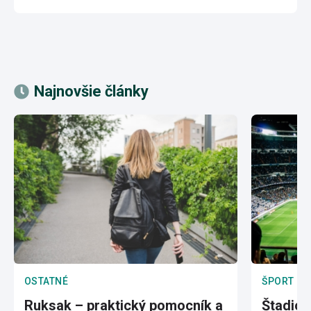
Najnovšie články
OSTATNÉ
ŠPORT
Ruksak – praktický pomocník a
Štadión