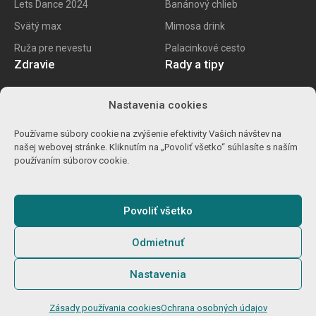
Lets Dance 2024
Banánový chlieb
Svätý max
Mimosa drink
Ruža pre nevestu
Palacinkové cesto
Zdravie
Rady a tipy
E recept
Najlepšie mobily
Nastavenia cookies
Kalorické tabuľky
Najlepšie SK vína
Používame súbory cookie na zvýšenie efektivity Vašich návštev na
Ako znížiť cholesterol
Ako na životopis
našej webovej stránke. Kliknutím na „Povoliť všetko“ súhlasíte s naším
Ůľava pri migréne
Výpočet percent
používaním súborov cookie.
Detoxikácia orgranizmu
Carvago 2024
Povoliť všetko
Odmietnuť
© 2025
Gamebro s.r.o.
O nás
Podmienky
GDPR
Cookies
Nastavenia
Zodpovedné hranie
Zásady používania cookies
Ochrana osobných údajov