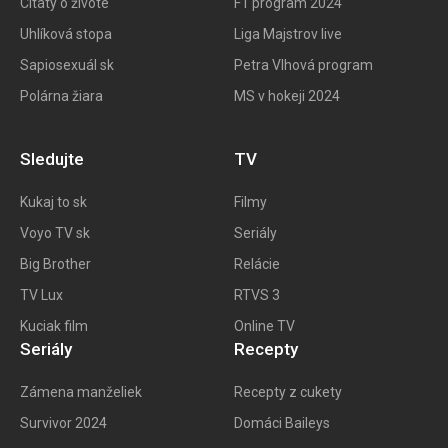
Citáty o živote
F1 program 202
4
Uhlíková stopa
Liga Majstrov live
Sapiosexuál sk
Petra Vlhová program
Polárna žiara
MS v hokeji 2024
Sledujte
TV
Kukaj to
sk
Filmy
Voyo TV sk
Seriály
Big
Brother
Relácie
TV Lux
RTVS 3
Kuciak film
Online TV
Seriály
Recepty
Zámena manželiek
Recepty z cukety
Survivor 2024
Domáci Baileys