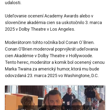
udalosti.
Udeľovanie ocenení Academy Awards alebo v
slovenčine akadémia cien sa uskotočnilo 3. marca
2025 v Dolby Theatre v Los Angeles.
Moderátorom tohto ročníka bol Conan O´Brien.
Conan O'Brien moderoval poprvýkrát udeľovania
cien Akadémie v Dolby Theatre v Hollywoode.
Tento herec, moderátor a komik bol ocenený cenou
Marka Twaina za americký humor, ktorá mu bude
odovzdaná 23. marca 2025 vo Washingtone, D.C.