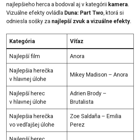
najlepšieho herca a bodoval aj v kategórii
kamera
.
Vizuálne efekty ovládla
Duna: Part Two
, ktorá si
odniesla sošky za
najlepší zvuk a vizuálne efekty
.
Kategória
Víťaz
Najlepší film
Anora
Najlepšia herečka
Mikey Madison – Anora
v hlavnej úlohe
Najlepší herec
Adrien Brody –
v hlavnej úlohe
Brutalista
Najlepšia herečka
Zoe Saldaña – Emilia
vo vedľajšej úlohe
Perez
Najlepší herec