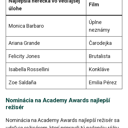
Najlepšia herečka vo vedľajšej
Film
úlohe
Úplne
Monica Barbaro
neznámy
Ariana Grande
Čarodejka
Felicity Jones
Brutalista
Isabella Rossellini
Konkláve
Zoe Saldaña
Emilia Pérez
Nominácia na Academy Awards najlepší
režisér
Nominácia na Academy Awards najlepší režisér sa
udeľuje režisérom, ktorí pripravili tú najlepšiu réžiu