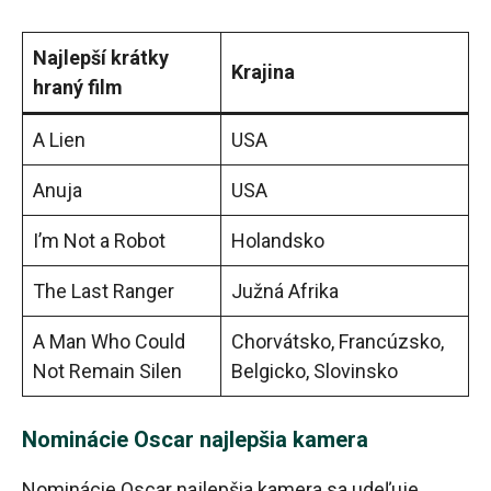
Najlepší krátky
Krajina
hraný film
A Lien
USA
Anuja
USA
I’m Not a Robot
Holandsko
The Last Ranger
Južná Afrika
A Man Who Could
Chorvátsko, Francúzsko,
Not Remain Silen
Belgicko, Slovinsko
Nominácie Oscar najlepšia kamera
Nominácie Oscar najlepšia kamera sa udeľuje