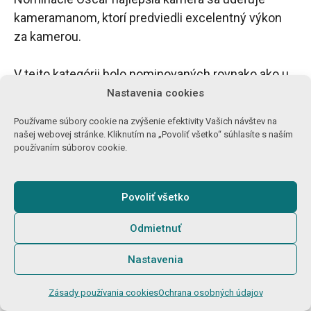
kameramanom, ktorí predviedli excelentný výkon
za kamerou.
V tejto kategórii bolo nominovaných rovnako ako u
iných päť mien a filmov.
Nastavenia cookies
Používame súbory cookie na zvýšenie efektivity Vašich návštev na
našej webovej stránke. Kliknutím na „Povoliť všetko“ súhlasíte s naším
Najlepší kameraman
Film
používaním súborov cookie.
Lol Crawley
The Brutalist
Povoliť všetko
Greig Fraser
Duna: časť druhá
Odmietnuť
Paul Guilhaume
Emilia Pérez
Nastavenia
Edward Lachman
Maria
Zásady používania cookies
Ochrana osobných údajov
Jarin Blaschke
Nosferatu