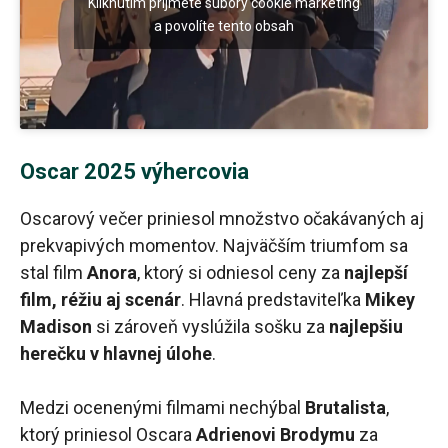
Kliknutím prijmete súbory cookie marketing
a povolíte tento obsah
Oscar 2025 výhercovia
Oscarový večer priniesol množstvo očakávaných aj
prekvapivých momentov. Najväčším triumfom sa
stal film
Anora
, ktorý si odniesol ceny za
najlepší
film, réžiu aj scenár
. Hlavná predstaviteľka
Mikey
Madison
si zároveň vyslúžila sošku za
najlepšiu
herečku v hlavnej úlohe
.
Medzi ocenenými filmami nechýbal
Brutalista
,
ktorý priniesol Oscara
Adrienovi Brodymu
za