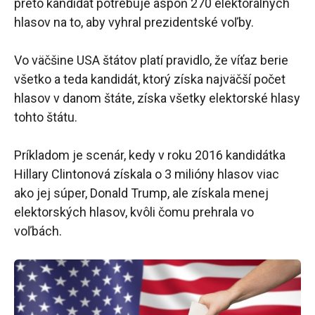
preto kandidát potrebuje aspoň 270 elektorálnych
hlasov na to, aby vyhral prezidentské voľby.
Vo väčšine USA štátov platí pravidlo, že víťaz berie
všetko a teda kandidát, ktorý získa najväčší počet
hlasov v danom štáte, získa všetky elektorské hlasy
tohto štátu.
Príkladom je scenár, kedy v roku 2016 kandidátka
Hillary Clintonová získala o 3 milióny hlasov viac
ako jej súper, Donald Trump, ale získala menej
elektorských hlasov, kvôli čomu prehrala vo
voľbách.