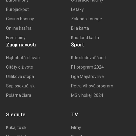
Eurojackpot
Letáky
Casino bonusy
Zalando Lounge
Online kasína
Bila karta
Free spiny
Kaufland karta
Zaujímavosti
Šport
Najbohatší slováci
Kde sledovať šport
Citáty o živote
F1 program 202
4
Uhlíková stopa
Liga Majstrov live
Sapiosexuál sk
Petra Vlhová program
Polárna žiara
MS v hokeji 2024
Sledujte
TV
Kukaj to
sk
Filmy