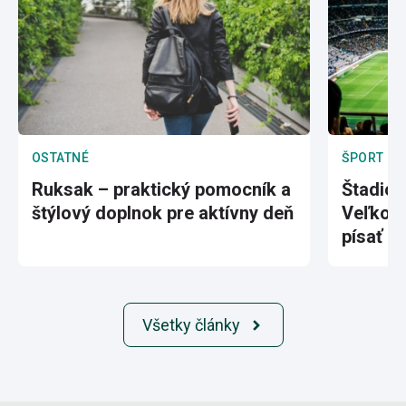
OSTATNÉ
ŠPORT
Ruksak – praktický pomocník a
Štadión
štýlový doplnok pre aktívny deň
Veľkole
písať hi
Všetky články