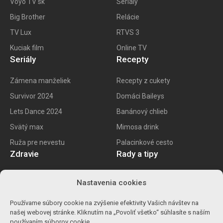
Voyo TV sk
Seriály
Big
Brother
Relácie
TV Lux
RTVS 3
Kuciak film
Online TV
Seriály
Recepty
Zámena manželiek
Recepty z cukety
Survivor 2024
Domáci Baileys
Lets Dance 2024
Banánový chlieb
Svätý max
Mimosa drink
Ruža pre nevestu
Palacinkové cesto
Zdravie
Rady a tipy
E recept
Najlepšie mobily
Nastavenia cookies
Kalorické tabuľky
Najlepšie SK vína
Používame súbory cookie na zvýšenie efektivity Vašich návštev na
Ako znížiť cholesterol
Ako na životopis
našej webovej stránke. Kliknutím na „Povoliť všetko“ súhlasíte s naším
Ůľava pri migréne
Výpočet percent
používaním súborov cookie.