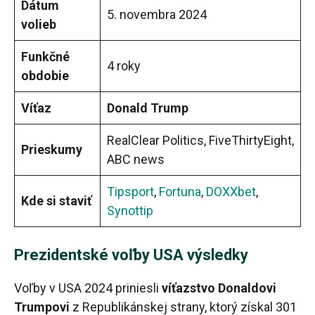
Dátum
5. novembra 2024
volieb
Funkčné
4 roky
obdobie
Víťaz
Donald Trump
RealClear Politics, FiveThirtyEight,
Prieskumy
ABC news
Tipsport
,
Fortuna
,
DOXXbet
,
Kde si staviť
Synottip
Prezidentské voľby USA výsledky
Voľby v USA 2024 priniesli
víťazstvo Donaldovi
Trumpovi
z Republikánskej strany, ktorý získal 301