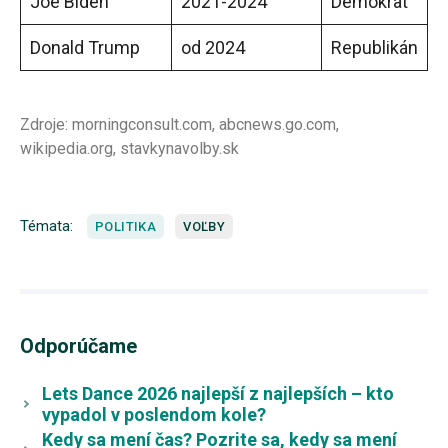
Joe Biden
2021-2024
Demokrat
Donald Trump
od 2024
Republikán
Zdroje: morningconsult.com, abcnews.go.com,
wikipedia.org, stavkynavolby.sk
Témata:
POLITIKA
VOĽBY
Odporúčame
Lets Dance 2026 najlepší z najlepších – kto
vypadol v poslendom kole?
Kedy sa mení čas? Pozrite sa, kedy sa mení