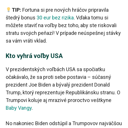
TIP:
Fortuna si pre nových hráčov pripravila
štedrý bonus
30 eur bez rizika
. Vďaka tomu si
môžete staviť na voľby bez toho, aby ste riskovali
stratu svojich peňazí! V prípade neúspešnej stávky
sa vám vráti vklad.
Kto vyhrá voľby USA
V prezidentských voľbách USA sa spočiatku
očakávalo, že sa proti sebe postavia – súčasný
prezident Joe Biden a bývalý prezident Donald
Trump, ktorý reprezentuje Republikánsku stranu. O
Trumpovi koluje aj mrazivé proroctvo veštkyne
Baby Vangy
.
No nakoniec Biden odstúpil a Trumpovov najväčšou