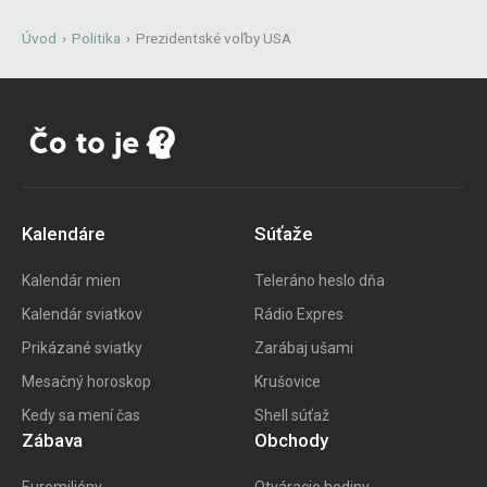
Úvod
›
Politika
›
Prezidentské voľby USA
Kalendáre
Súťaže
Kalendár mien
Teleráno heslo dňa
Kalendár sviatkov
Rádio Expres
Prikázané sviatky
Zarábaj ušami
Mesačný horoskop
Krušovice
Kedy sa mení čas
Shell súťaž
Zábava
Obchody
Euromilióny
Otváracie hodiny