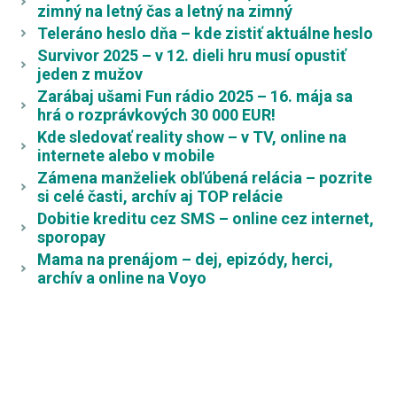
zimný na letný čas a letný na zimný
Teleráno heslo dňa – kde zistiť aktuálne heslo
Survivor 2025 – v 12. dieli hru musí opustiť
jeden z mužov
Zarábaj ušami Fun rádio 2025 – 16. mája sa
hrá o rozprávkových 30 000 EUR!
Kde sledovať reality show – v TV, online na
internete alebo v mobile
Zámena manželiek obľúbená relácia – pozrite
si celé časti, archív aj TOP relácie
Dobitie kreditu cez SMS – online cez internet,
sporopay
Mama na prenájom – dej, epizódy, herci,
archív a online na Voyo