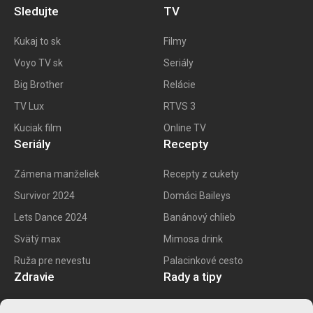
Sledujte
TV
Kukaj to
sk
Filmy
Voyo TV sk
Seriály
Big
Brother
Relácie
TV Lux
RTVS 3
Kuciak film
Online TV
Seriály
Recepty
Zámena manželiek
Recepty z cukety
Survivor 2024
Domáci Baileys
Lets Dance 2024
Banánový chlieb
Svätý max
Mimosa drink
Ruža pre nevestu
Palacinkové cesto
Zdravie
Rady a tipy
E recept
Najlepšie mobily