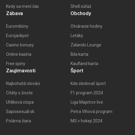
Kedy sa mení čas
Shell súťaž
Zábava
Obchody
Euromilióny
Otváracie hodiny
Eurojackpot
Letáky
Casino bonusy
Zalando Lounge
Online kasína
Bila karta
Free spiny
Kaufland karta
Zaujímavosti
Šport
Najbohatší slováci
Kde sledovať šport
Citáty o živote
F1 program 202
4
Uhlíková stopa
Liga Majstrov live
Sapiosexuál sk
Petra Vlhová program
Polárna žiara
MS v hokeji 2024