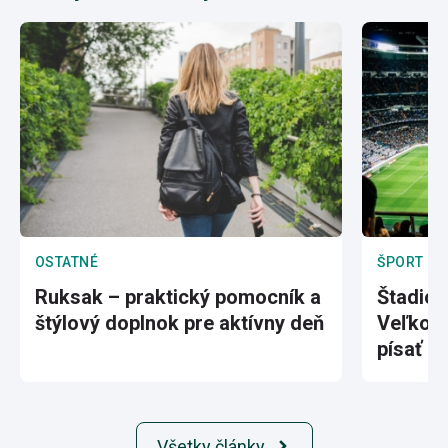
OSTATNÉ
ŠPORT
Ruksak – praktický pomocník a
Štadión
štýlový doplnok pre aktívny deň
Veľkole
písať hi
Všetky články