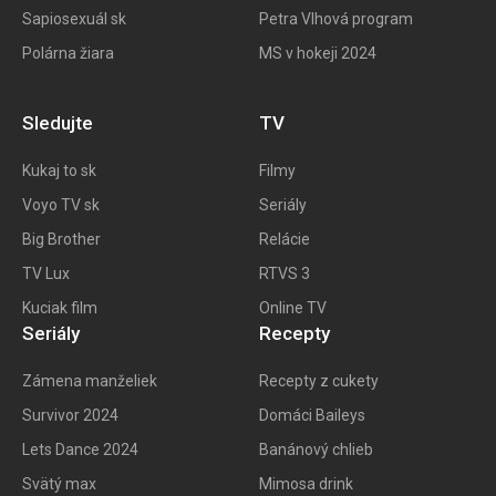
Sapiosexuál sk
Petra Vlhová program
Polárna žiara
MS v hokeji 2024
Sledujte
TV
Kukaj to
sk
Filmy
Voyo TV sk
Seriály
Big
Brother
Relácie
TV Lux
RTVS 3
Kuciak film
Online TV
Seriály
Recepty
Zámena manželiek
Recepty z cukety
Survivor 2024
Domáci Baileys
Lets Dance 2024
Banánový chlieb
Svätý max
Mimosa drink