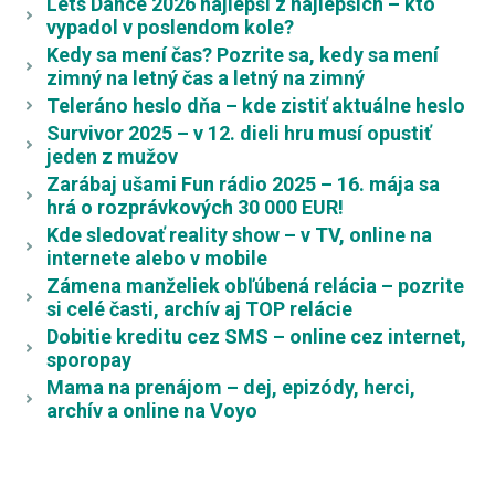
Lets Dance 2026 najlepší z najlepších – kto
vypadol v poslendom kole?
Kedy sa mení čas? Pozrite sa, kedy sa mení
zimný na letný čas a letný na zimný
Teleráno heslo dňa – kde zistiť aktuálne heslo
Survivor 2025 – v 12. dieli hru musí opustiť
jeden z mužov
Zarábaj ušami Fun rádio 2025 – 16. mája sa
hrá o rozprávkových 30 000 EUR!
Kde sledovať reality show – v TV, online na
internete alebo v mobile
Zámena manželiek obľúbená relácia – pozrite
si celé časti, archív aj TOP relácie
Dobitie kreditu cez SMS – online cez internet,
sporopay
Mama na prenájom – dej, epizódy, herci,
archív a online na Voyo