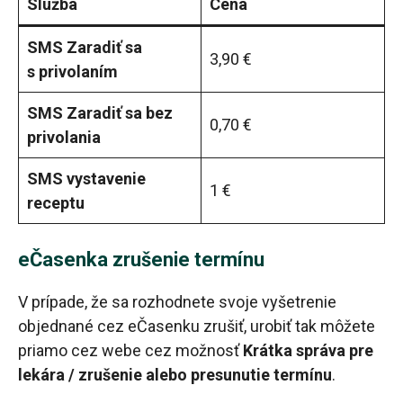
Služba
Cena
SMS Zaradiť sa
3,90 €
s privolaním
SMS Zaradiť sa bez
0,70 €
privolania
SMS vystavenie
1 €
receptu
eČasenka zrušenie termínu
V prípade, že sa rozhodnete svoje vyšetrenie
objednané cez eČasenku zrušiť, urobiť tak môžete
priamo cez webe cez možnosť
Krátka správa pre
lekára / zrušenie alebo presunutie termínu
.