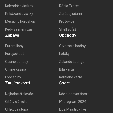
Kalendár sviatkov
Rádio Expres
Prikázané sviatky
Zarábaj ušami
Mesačný horoskop
Krušovice
Kedy sa mení čas
Shell súťaž
Zábava
Obchody
Euromilióny
Otváracie hodiny
Eurojackpot
Letáky
Casino bonusy
Zalando Lounge
Online kasína
Bila karta
Free spiny
Kaufland karta
Zaujímavosti
Šport
Najbohatší slováci
Kde sledovať šport
Citáty o živote
F1 program 202
4
Uhlíková stopa
Liga Majstrov live