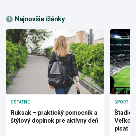
Najnovšie články
OSTATNÉ
ŠPORT
Ruksak – praktický pomocník a
Štadión
štýlový doplnok pre aktívny deň
Veľkole
písať hi