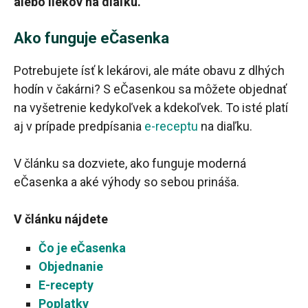
alebo liekov na diaľku.
Ako funguje eČasenka
Potrebujete ísť k lekárovi, ale máte obavu z dlhých
hodín v čakárni? S eČasenkou sa môžete objednať
na vyšetrenie kedykoľvek a kdekoľvek. To isté platí
aj v prípade predpísania
e-receptu
na diaľku.
V článku sa dozviete, ako funguje moderná
eČasenka a aké výhody so sebou prináša.
V článku nájdete
Čo je eČasenka
Objednanie
E-recepty
Poplatky