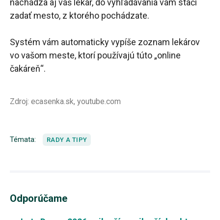
nachádza aj váš lekár, do vyhľadávania vám stačí
zadať mesto, z ktorého pochádzate.
Systém vám automaticky vypíše zoznam lekárov
vo vašom meste, ktorí používajú túto „online
čakáreň“.
Zdroj: ecasenka.sk, youtube.com
Témata:
RADY A TIPY
Odporúčame