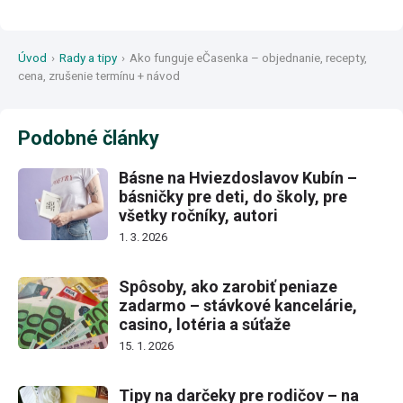
Úvod
›
Rady a tipy
›
Ako funguje eČasenka – objednanie, recepty,
cena, zrušenie termínu + návod
Podobné články
Básne na Hviezdoslavov Kubín –
básničky pre deti, do školy, pre
všetky ročníky, autori
1. 3. 2026
Spôsoby, ako zarobiť peniaze
zadarmo – stávkové kancelárie,
casino, lotéria a súťaže
15. 1. 2026
Tipy na darčeky pre rodičov – na