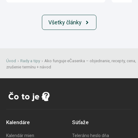
Všetky články
Úvod
›
Rady a tipy
›
Ako funguje eČasenka – objednanie, recepty, cena,
zrušenie termínu + návod
Kalendáre
Súťaže
Kalendár mien
Teleráno heslo dňa