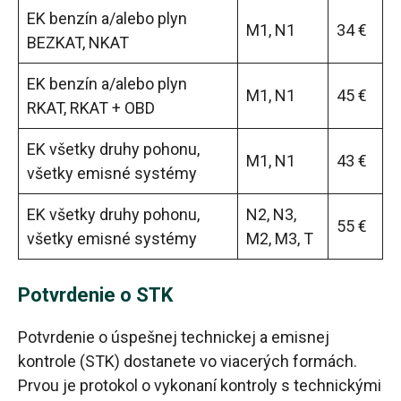
EK benzín a/alebo plyn
M1, N1
34 €
BEZKAT, NKAT
EK benzín a/alebo plyn
M1, N1
45 €
RKAT, RKAT + OBD
EK všetky druhy pohonu,
M1, N1
43 €
všetky emisné systémy
EK všetky druhy pohonu,
N2, N3,
55 €
všetky emisné systémy
M2, M3, T
Potvrdenie o STK
Potvrdenie o úspešnej technickej a emisnej
kontrole (STK) dostanete vo viacerých formách.
Prvou je protokol o vykonaní kontroly s technickými