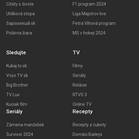
Citáty o živote
F1 program 202
4
Uhlíková stopa
Liga Majstrov live
Sapiosexuál sk
Petra Vlhová program
Polárna žiara
MS v hokeji 2024
Sledujte
TV
Kukaj to
sk
Filmy
Voyo TV sk
Seriály
Big
Brother
Relácie
TV Lux
RTVS 3
Kuciak film
Online TV
Seriály
Recepty
Zámena manželiek
Recepty z cukety
Survivor 2024
Domáci Baileys