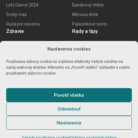
Lets Dance 2024
Banánový chlieb
Svätý max
Mimosa drink
Ruža pre nevestu
Palacinkové cesto
Zdravie
Rady a tipy
E recept
Najlepšie mobily
Nastavenia cookies
Kalorické tabuľky
Najlepšie SK vína
Používame súbory cookie na zvýšenie efektivity Vašich návštev na
Ako znížiť cholesterol
Ako na životopis
našej webovej stránke. Kliknutím na „Povoliť všetko“ súhlasíte s naším
Ůľava pri migréne
Výpočet percent
používaním súborov cookie.
Detoxikácia orgranizmu
Carvago 2024
Povoliť všetko
Odmietnuť
© 2025
Gamebro s.r.o.
O nás
Podmienky
GDPR
Cookies
Nastavenia
Zodpovedné hranie
Zásady používania cookies
Ochrana osobných údajov