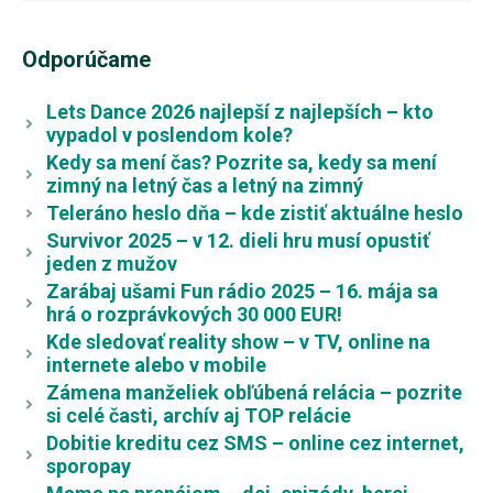
Odporúčame
Lets Dance 2026 najlepší z najlepších – kto
vypadol v poslendom kole?
Kedy sa mení čas? Pozrite sa, kedy sa mení
zimný na letný čas a letný na zimný
Teleráno heslo dňa – kde zistiť aktuálne heslo
Survivor 2025 – v 12. dieli hru musí opustiť
jeden z mužov
Zarábaj ušami Fun rádio 2025 – 16. mája sa
hrá o rozprávkových 30 000 EUR!
Kde sledovať reality show – v TV, online na
internete alebo v mobile
Zámena manželiek obľúbená relácia – pozrite
si celé časti, archív aj TOP relácie
Dobitie kreditu cez SMS – online cez internet,
sporopay