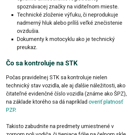
spoznávacej značky na viditeľnom mieste.
Technické zloženie výfuku, či neprodukuje
nadmerný hluk alebo prílíš veľké znečistenie
ovzdušia.
Dokumenty k motocyklu ako je technický
preukaz.
Čo sa kontroluje na STK
Počas pravidelnej STK sa kontroluje nielen
technický stav vozidla, ale aj ďalšie náležitosti, ako
čitateľné evidenčné číslo vozidla (známe ako ŠPZ),
na základe ktorého sa dá napríklad
overiť platnosť
PZP
.
Takisto zabudnite na predmety umiestnené v
zornom poli vodiča, či tieniace fólie na čelnom skle