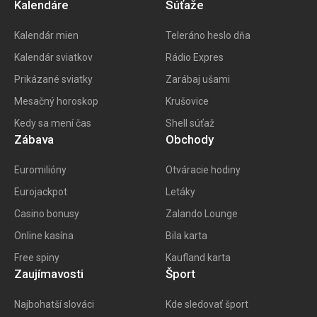
Kalendáre
Súťaže
Kalendár mien
Teleráno heslo dňa
Kalendár sviatkov
Rádio Expres
Prikázané sviatky
Zarábaj ušami
Mesačný horoskop
Krušovice
Kedy sa mení čas
Shell súťaž
Zábava
Obchody
Euromilióny
Otváracie hodiny
Eurojackpot
Letáky
Casino bonusy
Zalando Lounge
Online kasína
Bila karta
Free spiny
Kaufland karta
Zaujímavosti
Šport
Najbohatší slováci
Kde sledovať šport