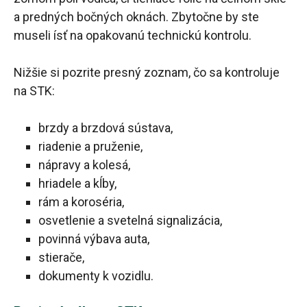
a predných bočných oknách. Zbytočne by ste
museli ísť na opakovanú technickú kontrolu.
Nižšie si pozrite presný zoznam, čo sa kontroluje
na STK:
brzdy a brzdová sústava,
riadenie a pruženie,
nápravy a kolesá,
hriadele a kĺby,
rám a koroséria,
osvetlenie a svetelná signalizácia,
povinná výbava auta,
stierače,
dokumenty k vozidlu.