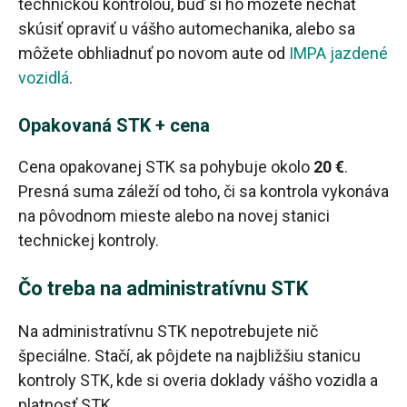
technickou kontrolou, buď si ho môžete nechať
skúsiť opraviť u vášho automechanika, alebo sa
môžete obhliadnuť po novom aute od
IMPA jazdené
vozidlá
.
Opakovaná STK + cena
Cena opakovanej STK sa pohybuje okolo
20 €
.
Presná suma záleží od toho, či sa kontrola vykonáva
na pôvodnom mieste alebo na novej stanici
technickej kontroly.
Čo treba na administratívnu STK
Na administratívnu STK nepotrebujete nič
špeciálne. Stačí, ak pôjdete na najbližšiu stanicu
kontroly STK, kde si overia doklady vášho vozidla a
platnosť STK.