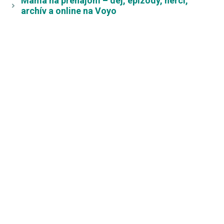
Mama na prenájom – dej, epizódy, herci,
archív a online na Voyo