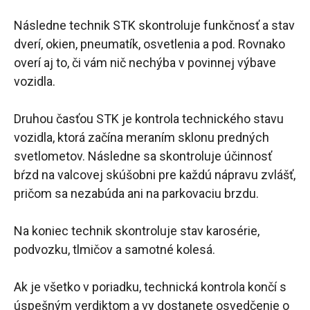
Následne technik STK skontroluje funkčnosť a stav
dverí, okien, pneumatík, osvetlenia a pod. Rovnako
overí aj to, či vám nič nechýba v povinnej výbave
vozidla.
Druhou časťou STK je kontrola technického stavu
vozidla, ktorá začína meraním sklonu predných
svetlometov. Následne sa skontroluje účinnosť
bŕzd na valcovej skúšobni pre každú nápravu zvlášť,
pričom sa nezabúda ani na parkovaciu brzdu.
Na koniec technik skontroluje stav karosérie,
podvozku, tlmičov a samotné kolesá.
Ak je všetko v poriadku, technická kontrola končí s
úspešným verdiktom a vy dostanete osvedčenie o