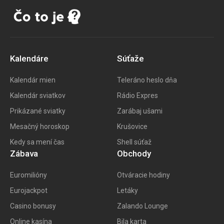
Kalendáre
Súťaže
Kalendár mien
Teleráno heslo dňa
Kalendár sviatkov
Rádio Expres
Prikázané sviatky
Zarábaj ušami
Mesačný horoskop
Krušovice
Kedy sa mení čas
Shell súťaž
Zábava
Obchody
Euromilióny
Otváracie hodiny
Eurojackpot
Letáky
Casino bonusy
Zalando Lounge
Online kasína
Bila karta