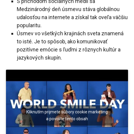
S príchodom sociálnych médií sa
Medzinárodný deň úsmevu stáva globálnou
udalosťou na internete a získal tak oveľa väčšiu
popularitu.
Úsmev vo všetkých krajinách sveta znamená
to isté. Je to spôsob, ako komunikovať
pozitívne emócie s ľuďmi z rôznych kultúr a
jazykových skupín.
Kliknutím prijmete súbory cookie marketing
a povolíte tento obsah