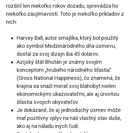
rozšíril len niekoľko rokov dozadu, sprevádza ho
niekoľko zaujímavostí. Toto je niekoľko príkladov z
nich:
Harvey Ball, autor smajlíka, ktorý bol použitý
ako symbol Medzinárodného dňa úsmevu,
dostal za svoj dizajn iba 45 dolárov.
Azijský štát Bhútán je známy svojím
konceptom „hrubého národného šťastia“
(Gross National Happiness), čo znamená, že
krajina sa snaží merať svoj blahobyt nielen
ekonomickými ukazovateľmi, ale aj úrovňou
šťastia svojich obyvateľov.
Je dokázané, že aj jednoduchý úsmev môže
mať pozitívny vplyv na náš vlastný stav duše,
ako aj na náladu iných ľudí.