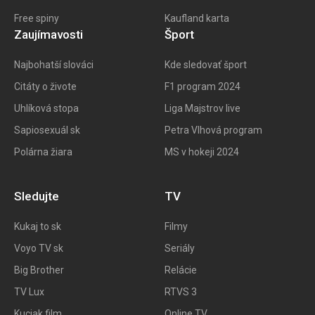
Free spiny
Kaufland karta
Zaujímavosti
Šport
Najbohatší slováci
Kde sledovať šport
Citáty o živote
F1 program 202
4
Uhlíková stopa
Liga Majstrov live
Sapiosexuál sk
Petra Vlhová program
Polárna žiara
MS v hokeji 2024
Sledujte
TV
Kukaj to
sk
Filmy
Voyo TV sk
Seriály
Big
Brother
Relácie
TV Lux
RTVS 3
Kuciak film
Online TV