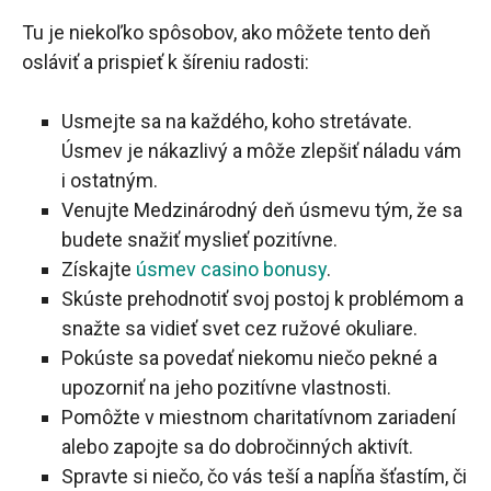
Tu je niekoľko spôsobov, ako môžete tento deň
osláviť a prispieť k šíreniu radosti:
Usmejte sa na každého, koho stretávate.
Úsmev je nákazlivý a môže zlepšiť náladu vám
i ostatným.
Venujte Medzinárodný deň úsmevu tým, že sa
budete snažiť myslieť pozitívne.
Získajte
úsmev casino bonusy
.
Skúste prehodnotiť svoj postoj k problémom a
snažte sa vidieť svet cez ružové okuliare.
Pokúste sa povedať niekomu niečo pekné a
upozorniť na jeho pozitívne vlastnosti.
Pomôžte v miestnom charitatívnom zariadení
alebo zapojte sa do dobročinných aktivít.
Spravte si niečo, čo vás teší a napĺňa šťastím, či