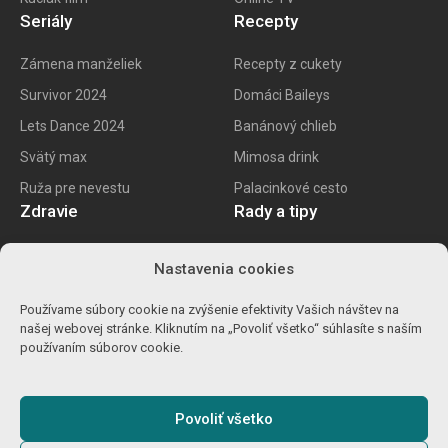
Seriály
Recepty
Zámena manželiek
Recepty z cukety
Survivor 2024
Domáci Baileys
Lets Dance 2024
Banánový chlieb
Svätý max
Mimosa drink
Ruža pre nevestu
Palacinkové cesto
Zdravie
Rady a tipy
E recept
Najlepšie mobily
Nastavenia cookies
Kalorické tabuľky
Najlepšie SK vína
Používame súbory cookie na zvýšenie efektivity Vašich návštev na
Ako znížiť cholesterol
Ako na životopis
našej webovej stránke. Kliknutím na „Povoliť všetko“ súhlasíte s naším
Ůľava pri migréne
Výpočet percent
používaním súborov cookie.
Detoxikácia orgranizmu
Carvago 2024
Povoliť všetko