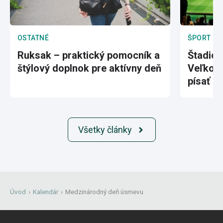
OSTATNÉ
ŠPORT
Ruksak – praktický pomocník a
Štadión
štýlový doplnok pre aktívny deň
Veľkole
písať hi
Všetky články
Úvod
›
Kalendár
›
Medzinárodný deň úsmevu