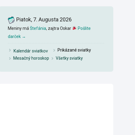
Piatok, 7. Augusta 2026
Meniny má
Štefánia
, zajtra Oskar
Pošlite
darček →
Pri
k
ázané sviatky
Kalendár sviatkov
Mesačný horoskop
Všetky sviatky