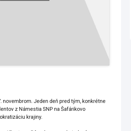
 17. novembrom. Jeden deň pred tým, konkrétne
udentov z Námestia SNP na Šafárikovo
kratizáciu krajiny.