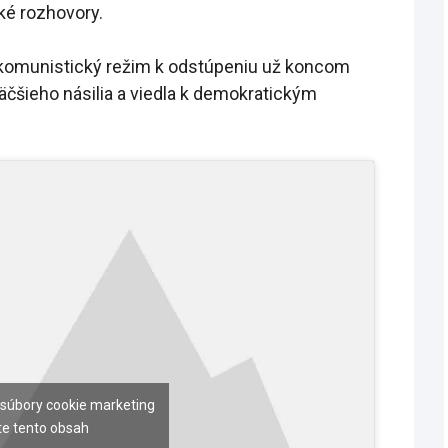
cké rozhovory.
li komunistický režim k odstúpeniu už koncom
čšieho násilia a viedla k demokratickým
 súbory cookie marketing
te tento obsah