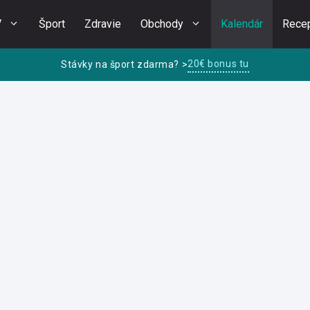
V
Šport
Zdravie
Obchody
Kalendár
Rece
20€ bonus tu
Stávky na šport zdarma? >