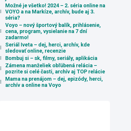
Možné je všetko! 2024 – 2. séria online na
VOYO a na Markíze, archív, bude aj 3.
séria?
Voyo – nový športový balík, prihlásenie,
cena, program, vysielanie na 7 dní
zadarmo!
Seriál Iveta – dej, herci, archív, kde
sledovať online, recenzie
Bombuj si – sk, filmy, seriály, aplikácia
Zámena manželiek obľúbená relácia –
pozrite si celé časti, archív aj TOP relácie
Mama na prenájom – dej, epizódy, herci,
archív a online na Voyo