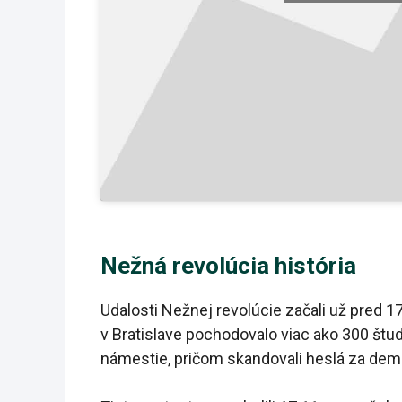
Nežná revolúcia história
Udalosti Nežnej revolúcie začali už pred
v Bratislave pochodovalo viac ako 300 št
námestie, pričom skandovali heslá za demo