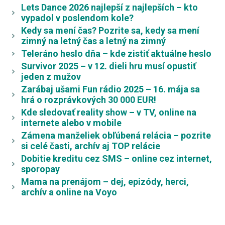
Lets Dance 2026 najlepší z najlepších – kto
vypadol v poslendom kole?
Kedy sa mení čas? Pozrite sa, kedy sa mení
zimný na letný čas a letný na zimný
Teleráno heslo dňa – kde zistiť aktuálne heslo
Survivor 2025 – v 12. dieli hru musí opustiť
jeden z mužov
Zarábaj ušami Fun rádio 2025 – 16. mája sa
hrá o rozprávkových 30 000 EUR!
Kde sledovať reality show – v TV, online na
internete alebo v mobile
Zámena manželiek obľúbená relácia – pozrite
si celé časti, archív aj TOP relácie
Dobitie kreditu cez SMS – online cez internet,
sporopay
Mama na prenájom – dej, epizódy, herci,
archív a online na Voyo