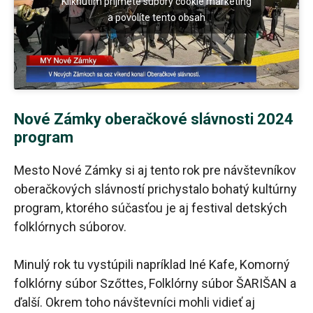
Kliknutím prijmete súbory cookie marketing
a povolíte tento obsah
Nové Zámky oberačkové slávnosti 2024
program
Mesto Nové Zámky si aj tento rok pre návštevníkov
oberačkových slávností prichystalo bohatý kultúrny
program, ktorého súčasťou je aj festival detských
folklórnych súborov.
Minulý rok tu vystúpili napríklad Iné Kafe, Komorný
folklórny súbor Szőttes, Folklórny súbor ŠARIŠAN a
ďalší. Okrem toho návštevníci mohli vidieť aj