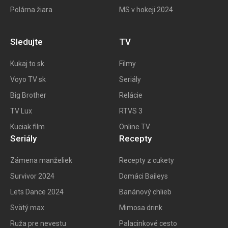
Polárna žiara
MS v hokeji 2024
Sledujte
TV
Kukaj to
sk
Filmy
Voyo TV sk
Seriály
Big
Brother
Relácie
TV Lux
RTVS 3
Kuciak film
Online TV
Seriály
Recepty
Zámena manželiek
Recepty z cukety
Survivor 2024
Domáci Baileys
Lets Dance 2024
Banánový chlieb
Svätý max
Mimosa drink
Ruža pre nevestu
Palacinkové cesto