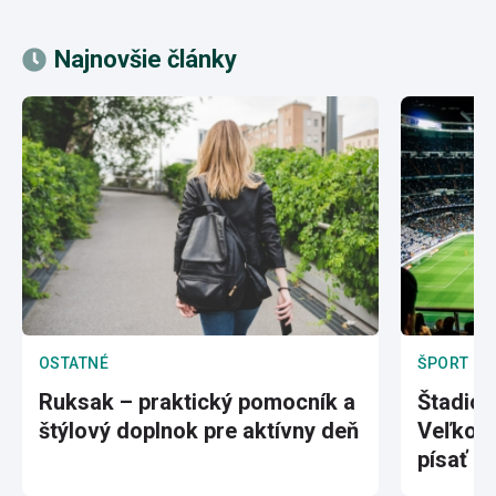
Najnovšie články
OSTATNÉ
ŠPORT
Ruksak – praktický pomocník a
Štadión
štýlový doplnok pre aktívny deň
Veľkole
písať hi