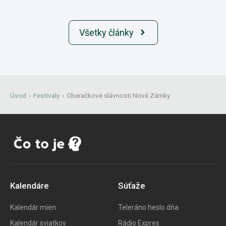
Všetky články
Úvod
›
Festivaly
›
Oberačkové slávnosti Nové Zámky
Kalendáre
Súťaže
Kalendár mien
Teleráno heslo dňa
Kalendár sviatkov
Rádio Expres