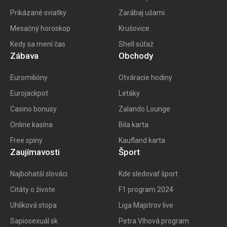
Prikázané sviatky
Zarábaj ušami
Mesačný horoskop
Krušovice
Kedy sa mení čas
Shell súťaž
Zábava
Obchody
Euromilióny
Otváracie hodiny
Eurojackpot
Letáky
Casino bonusy
Zalando Lounge
Online kasína
Bila karta
Free spiny
Kaufland karta
Zaujímavosti
Šport
Najbohatší slováci
Kde sledovať šport
Citáty o živote
F1 program 202
4
Uhlíková stopa
Liga Majstrov live
Sapiosexuál sk
Petra Vlhová program