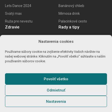
Lets Dance 2024
Banánový chlieb
Svätý max
Mimosa drink
Ruža pre nevestu
Palacinkové cesto
Zdravie
Rady a tipy
E recept
Najlepšie mobily
Nastavenia cookies
Kalorické tabuľky
Najlepšie SK vína
Používame súbory cookie na zvýšenie efektivity Vašich návštev na
Ako znížiť cholesterol
Ako na životopis
našej webovej stránke. Kliknutím na „Povoliť všetko“ súhlasíte s naším
Ůľava pri migréne
Výpočet percent
používaním súborov cookie.
Detoxikácia orgranizmu
Carvago 2024
Povoliť všetko
Odmietnuť
© 2025
Gamebro s.r.o.
O nás
Podmienky
GDPR
Cookies
Nastavenia
Zodpovedné hranie