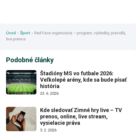
Úvod
›
Šport
›
Red Face organizácia – program, výsledky, pravidlá,
live prenos
Podobné články
Štadióny MS vo futbale 2026:
Veľkolepé arény, kde sa bude písať
história
23. 6. 2026
Kde sledovať Zimné hry live – TV
prenos, online, live stream,
vysielacie práva
5. 2. 2026