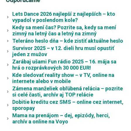
Odporúčame
Lets Dance 2026 najlepší z najlepších – kto
vypadol v poslendom kole?
Kedy sa mení čas? Pozrite sa, kedy sa mení
zimný na letný čas a letný na zimný
Teleráno heslo dňa – kde zistiť aktuálne heslo
Survivor 2025 – v 12. dieli hru musí opustiť
jeden z mužov
Zarábaj ušami Fun rádio 2025 – 16. mája sa
hrá o rozprávkových 30 000 EUR!
Kde sledovať reality show – v TV, online na
internete alebo v mobile
Zámena manželiek obľúbená relácia – pozrite
si celé časti, archív aj TOP relácie
Dobitie kreditu cez SMS – online cez internet,
sporopay
Mama na prenájom – dej, epizódy, herci,
archív a online na Voyo