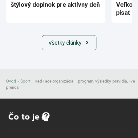
štýlový doplnok pre aktívny deň
Veľkole
písať hi
Všetky články
Úvod
›
Šport
›
Red Face organizácia – program, výsledky, pravidlá, live
prenos