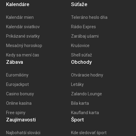
Kalendáre
Súťaže
Kalendár mien
Teleráno heslo dňa
Kalendár sviatkov
Rádio Expres
Prikázané sviatky
Zarábaj ušami
Mesačný horoskop
Krušovice
Kedy sa mení čas
Shell súťaž
Zábava
Obchody
Euromilióny
Otváracie hodiny
Eurojackpot
Letáky
Casino bonusy
Zalando Lounge
Online kasína
Bila karta
Free spiny
Kaufland karta
Zaujímavosti
Šport
Najbohatší slováci
Kde sledovať šport