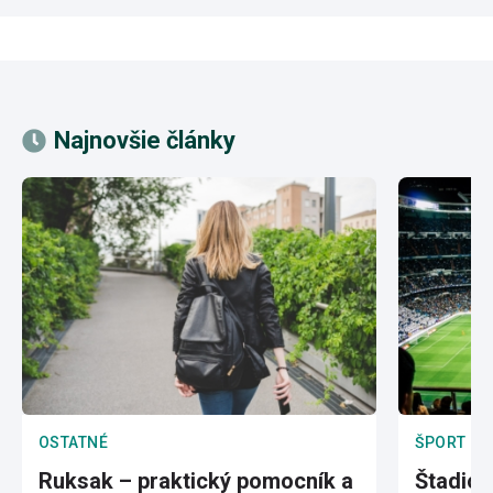
Najnovšie články
OSTATNÉ
ŠPORT
Ruksak – praktický pomocník a
Štadión