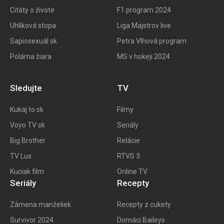
Citáty o živote
F1 program 202
4
Uhlíková stopa
Liga Majstrov live
Sapiosexuál sk
Petra Vlhová program
Polárna žiara
MS v hokeji 2024
Sledujte
TV
Kukaj to
sk
Filmy
Voyo TV sk
Seriály
Big
Brother
Relácie
TV Lux
RTVS 3
Kuciak film
Online TV
Seriály
Recepty
Zámena manželiek
Recepty z cukety
Survivor 2024
Domáci Baileys