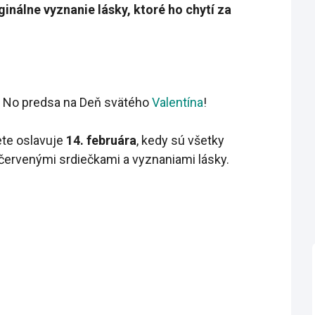
iginálne vyznanie lásky, ktoré ho chytí za
a? No predsa na Deň svätého
Valentína
!
ete oslavuje
14. februára
, kedy sú všetky
červenými srdiečkami a vyznaniami lásky.