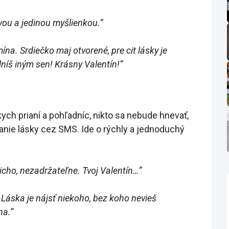
vou a jedinou myšlienkou.“
na. Srdiečko maj otvorené, pre cit lásky je
níš iným sen! Krásny Valentín!“
ych prianí a pohľadníc, nikto sa nebude hnevať,
nanie lásky cez SMS. Ide o rýchly a jednoduchý
icho, nezadržateľne.
Tvoj Valentín…“
ť.Láska je nájsť niekoho, bez koho nevieš
na.“