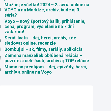
Možné je všetko! 2024 – 2. séria online na
VOYO a na Markíze, archív, bude aj 3.
séria?
Voyo – nový športový balík, prihlásenie,
cena, program, vysielanie na 7 dní
zadarmo!
Seriál Iveta – dej, herci, archív, kde
sledovať online, recenzie
Bombuj si – sk, filmy, seriály, aplikácia
Zámena manželiek obľúbená relácia –
pozrite si celé časti, archív aj TOP relácie
Mama na prenájom – dej, epizódy, herci,
archív a online na Voyo