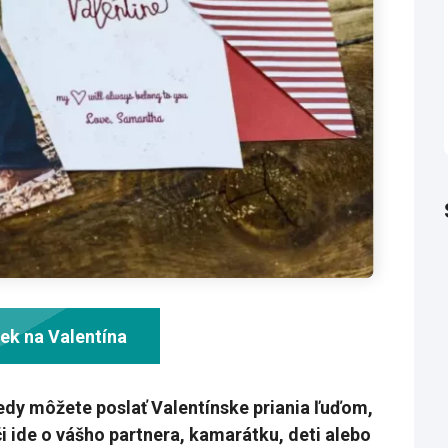
ček na Valentína
 kedy môžete poslať Valentínske priania ľuďom,
či ide o vášho partnera, kamarátku, deti alebo