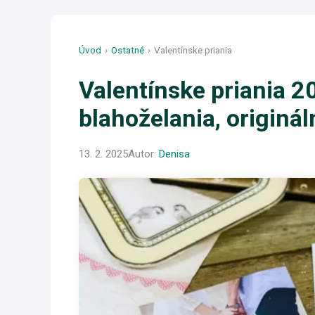
Úvod
›
Ostatné
›
Valentínske priania
Valentínske priania 2
blahoželania, originá
13. 2. 2025
Autor:
Denisa