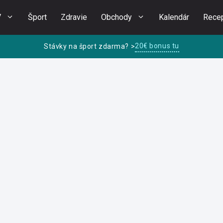
V
Šport
Zdravie
Obchody
Kalendár
Rece
20€ bonus tu
Stávky na šport zdarma? >