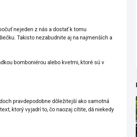
 počuť nejeden z nás a dostať k tomu
rdiečku. Takisto nezabudnite aj na najmenších a
adkou bomboniérou alebo kvetmi, ktoré sú v
ípadoch pravdepodobne dôležitejší ako samotná
xt, ktorý vyjadrí to, čo naozaj cítite, dá niekedy