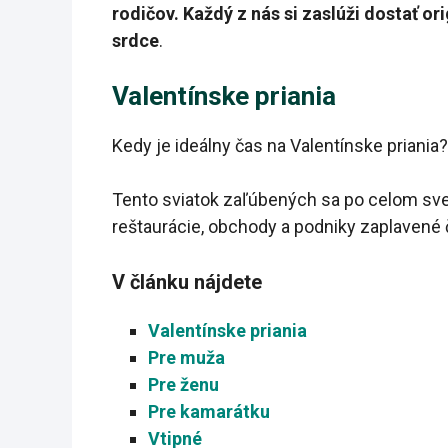
rodičov. Každý z nás si zaslúži dostať or
srdce
.
Valentínske priania
Kedy je ideálny čas na Valentínske priani
Tento sviatok zaľúbených sa po celom sv
reštaurácie, obchody a podniky zaplavené 
V článku nájdete
Valentínske priania
Pre muža
Pre ženu
Pre kamarátku
Vtipné