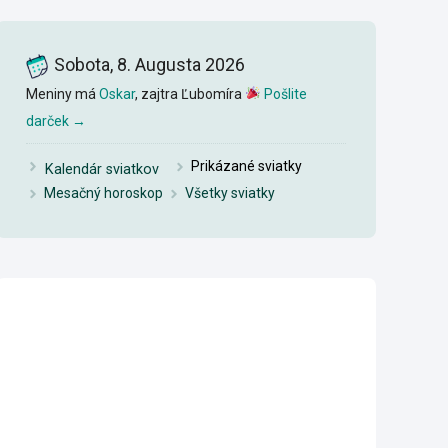
Sobota, 8. Augusta 2026
Meniny má
Oskar
, zajtra Ľubomíra
Pošlite
darček →
Pri
k
ázané sviatky
Kalendár sviatkov
Mesačný horoskop
Všetky sviatky