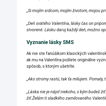
„Si mojím srdcom, mojím životom, mojou pr
„Deň svätého Valentína, lásky čas on pripomí
stvorené. Lásku daruj každý deň, možno spl
Vyznanie lásky SMS
Ak nie ste fanúšikom klasických valentínsk
ak mu na Valentína pošlete originálne vyz
spôsob, s ktorým ušetríte.
„Ako stromy rastú, tak ťa milujem.
Pomaly, t
„Láska nie je nájsť niekoho, s kým budeš ži
žiť.Želám ti sladkého zamilovaného Valentí