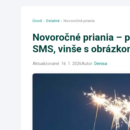
Úvod
›
Ostatné
›
Novoročné priania
Novoročné priania – 
SMS, vinše s obrázk
Aktualizované:
16. 1. 2026
Autor:
Denisa