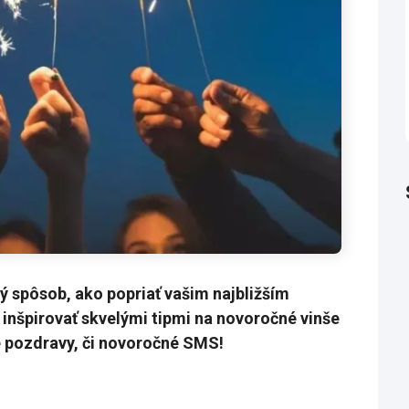
ý spôsob, ako popriať vašim najbližším
inšpirovať skvelými tipmi na novoročné vinše
é pozdravy, či novoročné SMS!