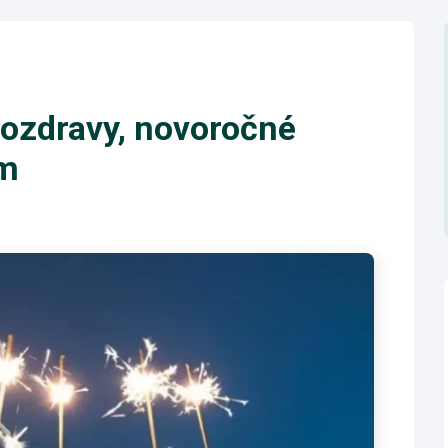
pozdravy, novoročné
om