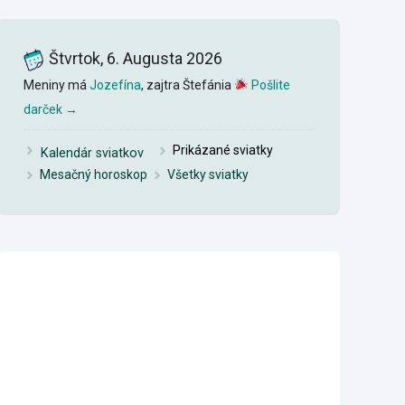
Štvrtok, 6. Augusta 2026
Meniny má
Jozefína
, zajtra Štefánia
Pošlite
darček →
Pri
k
ázané sviatky
Kalendár sviatkov
Mesačný horoskop
Všetky sviatky