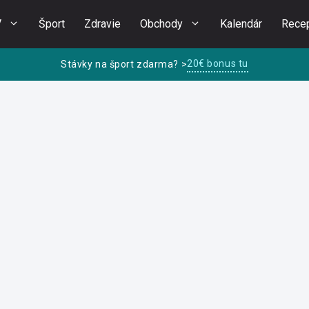
V
Šport
Zdravie
Obchody
Kalendár
Rece
20€ bonus tu
Stávky na šport zdarma? >