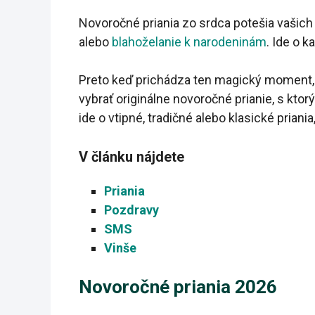
Novoročné priania zo srdca potešia vašich
alebo
blahoželanie k narodeninám
. Ide o k
Preto keď prichádza ten magický moment, ke
vybrať originálne novoročné prianie, s kt
ide o vtipné, tradičné alebo klasické priania
V článku nájdete
Priania
Pozdravy
SMS
Vinše
Novoročné priania 2026