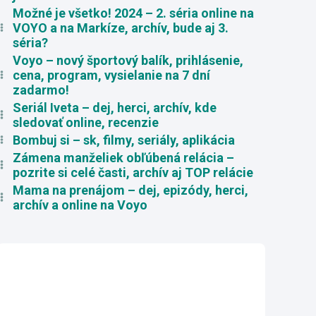
Možné je všetko! 2024 – 2. séria online na
VOYO a na Markíze, archív, bude aj 3.
séria?
Voyo – nový športový balík, prihlásenie,
cena, program, vysielanie na 7 dní
zadarmo!
Seriál Iveta – dej, herci, archív, kde
sledovať online, recenzie
Bombuj si – sk, filmy, seriály, aplikácia
Zámena manželiek obľúbená relácia –
pozrite si celé časti, archív aj TOP relácie
Mama na prenájom – dej, epizódy, herci,
archív a online na Voyo