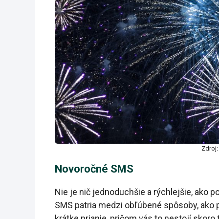
Zdroj
Novoročné SMS
Nie je nič jednoduchšie a rýchlejšie, ako 
SMS patria medzi obľúbené spôsoby, ako p
krátke prianie, pričom vás to nestojí skoro