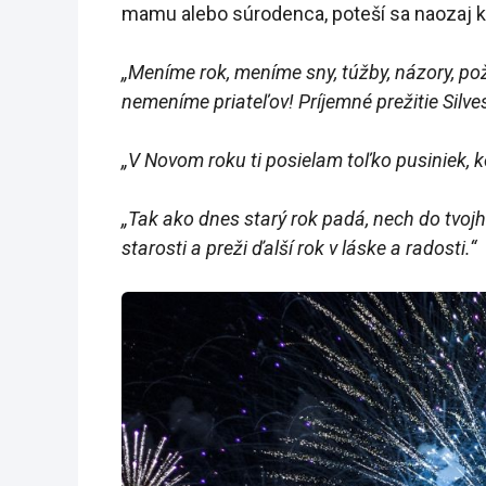
mamu alebo súrodenca, poteší sa naozaj k
„Meníme rok, meníme sny, túžby, názory, pož
nemeníme priateľov! Príjemné prežitie Silves
„V Novom roku ti posielam toľko pusiniek, 
„Tak ako dnes starý rok padá, nech do tvojh
starosti a preži ďalší rok v láske a radosti.“