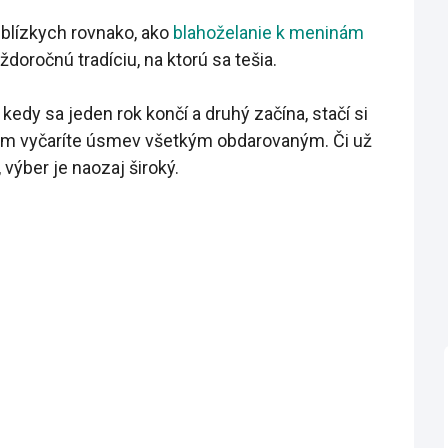
 blízkych rovnako, ako
blahoželanie k meninám
aždoročnú tradíciu, na ktorú sa tešia.
dy sa jeden rok končí a druhý začína, stačí si
orým vyčaríte úsmev všetkým obdarovaným. Či už
, výber je naozaj široký.