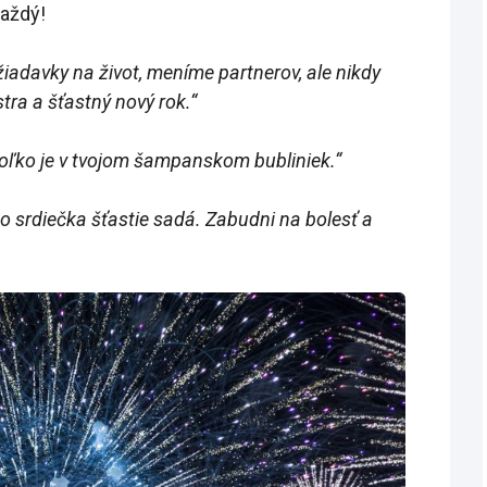
aždý!
iadavky na život, meníme partnerov, ale nikdy
tra a šťastný nový rok.“
koľko je v tvojom šampanskom bubliniek.“
o srdiečka šťastie sadá. Zabudni na bolesť a