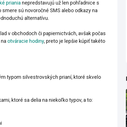
ké priania
nepredstavujú už len pohľadnice s
mto smere sú novoročné SMS alebo odkazy na
jednoduchú alternatívu.
lad v obchodoch či papiernictvách, avšak počas
r na
otváracie hodiny
, preto je lepšie kúpiť takéto
m typom silvestrovských prianí, ktoré skvelo
mi, ktoré sa delia na niekoľko typov, a to:
i