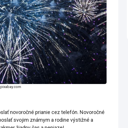
: pixabay.com
poslať novoročné prianie cez telefón. Novoročné
oslať svojim známym a rodine výstižné a
 takmer žiadny čas a peniaze!