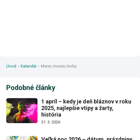
Úvod
›
Kalendár
›
Marec mesiac knihy
Podobné články
1 apríl – kedy je deň bláznov v roku
2025, najlepšie vtipy a žarty,
história
31. 3. 2026
Veľká noc 2026 – dátum, prázdniny,