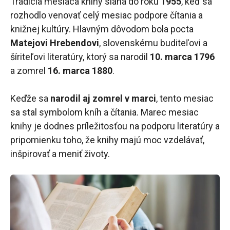
Tradícia mesiaca knihy siaha do roku
1955
, keď sa
rozhodlo venovať celý mesiac podpore čítania a
knižnej kultúry. Hlavným dôvodom bola pocta
Matejovi Hrebendovi
, slovenskému buditeľovi a
šíriteľovi literatúry, ktorý sa narodil
10. marca 1796
a zomrel
16. marca 1880
.
Keďže sa
narodil aj zomrel v marci
, tento mesiac
sa stal symbolom kníh a čítania. Marec mesiac
knihy je dodnes príležitosťou na podporu literatúry a
pripomienku toho, že knihy majú moc vzdelávať,
inšpirovať a meniť životy.