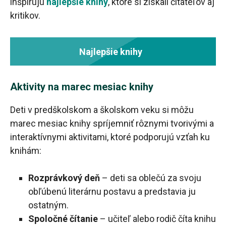
inšpirujú
najlepšie knihy
, ktoré si získali čitateľov aj
kritikov.
Najlepšie knihy
Aktivity na marec mesiac knihy
Deti v predškolskom a školskom veku si môžu
marec mesiac knihy spríjemniť rôznymi tvorivými a
interaktívnymi aktivitami, ktoré podporujú vzťah ku
knihám:
Rozprávkový deň
– deti sa oblečú za svoju
obľúbenú literárnu postavu a predstavia ju
ostatným.
Spoločné čítanie
– učiteľ alebo rodič číta knihu