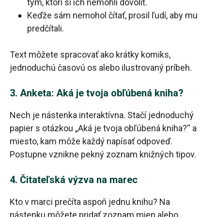
tým, ktorí si ich nemohli dovoliť.
Keďže sám nemohol čítať, prosil ľudí, aby mu
predčítali.
Text môžete spracovať ako krátky komiks,
jednoduchú časovú os alebo ilustrovaný príbeh.
3. Anketa: Aká je tvoja obľúbená kniha?
Nech je nástenka interaktívna. Stačí jednoduchý
papier s otázkou „Aká je tvoja obľúbená kniha?“ a
miesto, kam môže každý napísať odpoveď.
Postupne vznikne pekný zoznam knižných tipov.
4. Čitateľská výzva na marec
Kto v marci prečíta aspoň jednu knihu? Na
nástenku môžete pridať zoznam mien alebo