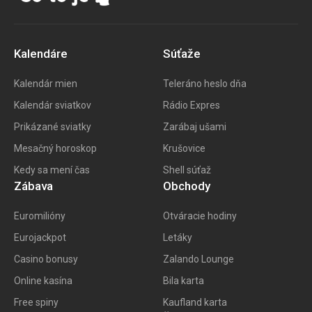
Kalendáre
Súťaže
Kalendár mien
Teleráno heslo dňa
Kalendár sviatkov
Rádio Expres
Prikázané sviatky
Zarábaj ušami
Mesačný horoskop
Krušovice
Kedy sa mení čas
Shell súťaž
Zábava
Obchody
Euromilióny
Otváracie hodiny
Eurojackpot
Letáky
Casino bonusy
Zalando Lounge
Online kasína
Bila karta
Free spiny
Kaufland karta