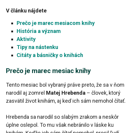
V článku nájdete
Prečo je marec mesiacom knihy
História a význam
Aktivity
Tipy na nástenku
Citáty a básničky o knihách
Prečo je marec mesiac knihy
Tento mesiac bol vybraný práve preto, že sa v ňom
narodil aj zomrel
Matej Hrebenda
– človek, ktorý
zasvätil život knihám, aj keď ich sám nemohol čítať.
Hrebenda sa narodil so slabým zrakom a neskôr
úplne oslepol. To mu však nebránilo v láske ku
knihám. Keďže ich sám čítať nemohol, prosil ľudí,