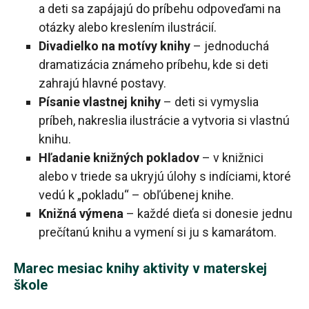
a deti sa zapájajú do príbehu odpoveďami na
otázky alebo kreslením ilustrácií.
Divadielko na motívy knihy
– jednoduchá
dramatizácia známeho príbehu, kde si deti
zahrajú hlavné postavy.
Písanie vlastnej knihy
– deti si vymyslia
príbeh, nakreslia ilustrácie a vytvoria si vlastnú
knihu.
Hľadanie knižných pokladov
– v knižnici
alebo v triede sa ukryjú úlohy s indíciami, ktoré
vedú k „pokladu“ – obľúbenej knihe.
Knižná výmena
– každé dieťa si donesie jednu
prečítanú knihu a vymení si ju s kamarátom.
Marec mesiac knihy aktivity v materskej
škole