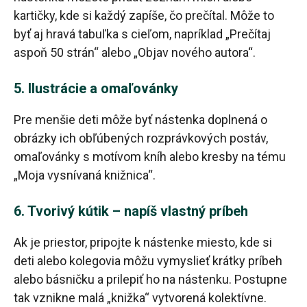
kartičky, kde si každý zapíše, čo prečítal. Môže to
byť aj hravá tabuľka s cieľom, napríklad „Prečítaj
aspoň 50 strán“ alebo „Objav nového autora“.
5. Ilustrácie a omaľovánky
Pre menšie deti môže byť nástenka doplnená o
obrázky ich obľúbených rozprávkových postáv,
omaľovánky s motívom kníh alebo kresby na tému
„Moja vysnívaná knižnica“.
6. Tvorivý kútik – napíš vlastný príbeh
Ak je priestor, pripojte k nástenke miesto, kde si
deti alebo kolegovia môžu vymyslieť krátky príbeh
alebo básničku a prilepiť ho na nástenku. Postupne
tak vznikne malá „knižka“ vytvorená kolektívne.