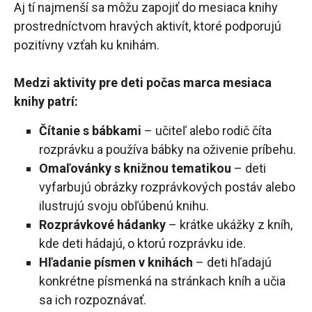
Aj tí najmenší sa môžu zapojiť do mesiaca knihy
prostredníctvom hravých aktivít, ktoré podporujú
pozitívny vzťah ku knihám.
Medzi aktivity pre deti počas marca mesiaca
knihy patrí:
Čítanie s bábkami
– učiteľ alebo rodič číta
rozprávku a používa bábky na oživenie príbehu.
Omaľovánky s knižnou tematikou
– deti
vyfarbujú obrázky rozprávkových postáv alebo
ilustrujú svoju obľúbenú knihu.
Rozprávkové hádanky
– krátke ukážky z kníh,
kde deti hádajú, o ktorú rozprávku ide.
Hľadanie písmen v knihách
– deti hľadajú
konkrétne písmenká na stránkach kníh a učia
sa ich rozpoznávať.