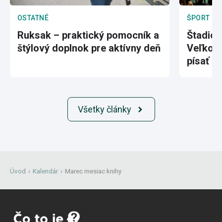
OSTATNÉ
ŠPORT
Ruksak – praktický pomocník a
Štadión
štýlový doplnok pre aktívny deň
Veľkole
písať hi
Všetky články
Úvod
›
Kalendár
›
Marec mesiac knihy