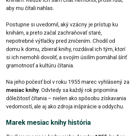
aby mu čítali nahlas.
Postupne si uvedomil, aký vzácny je prístup ku
knihám, a preto začal zachraňovať staré,
nepotrebné výtlačky pred zničením. Chodil od
domu k domu, zbieral knihy, rozdával ich tým, ktorí
si ich nemohli dovoliť, a svojím úsilím pomáhal šíriť
gramotnosť a kultúru čítania.
Na jeho počesť bol v roku 1955 marec vyhlásený za
mesiac knihy
. Odvtedy sa každý rok pripomína
dôležitosť čítania – nielen ako spôsobu získavania
vedomostí, ale aj ako zdroja inšpirácie a oddychu.
Marek mesiac knihy história