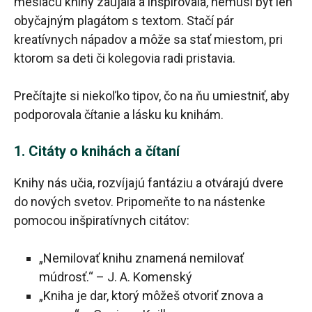
mesiacu knihy zaujala a inšpirovala, nemusí byť len
obyčajným plagátom s textom. Stačí pár
kreatívnych nápadov a môže sa stať miestom, pri
ktorom sa deti či kolegovia radi pristavia.
Prečítajte si niekoľko tipov, čo na ňu umiestniť, aby
podporovala čítanie a lásku ku knihám.
1. Citáty o knihách a čítaní
Knihy nás učia, rozvíjajú fantáziu a otvárajú dvere
do nových svetov. Pripomeňte to na nástenke
pomocou inšpiratívnych citátov:
„Nemilovať knihu znamená nemilovať
múdrosť.“ – J. A. Komenský
„Kniha je dar, ktorý môžeš otvoriť znova a