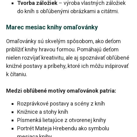
Tvorba záložiek
– výroba vlastných záložiek
do kníh s obľúbenými obrázkami a citátmi.
Marec mesiac knihy omaľovánky
Omaľovánky sú skvelým spôsobom, ako deťom
priblížiť knihy hravou formou. Pomáhajú deťom
nielen rozvíjať kreativitu, ale aj spoznávať obľúbené
knižné postavy a príbehy, ktoré ich môžu inšpirovať
k čítaniu.
Medzi obľúbené motívy omaľovánok patria:
Rozprávkové postavy a scény z kníh
Knižnice a stohy kníh
Písmenká lietajúce z otvorenej knihy
Portrét Mateja Hrebendu ako symbolu
mesiaca knihy