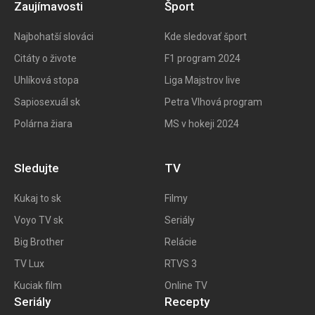
Zaujímavosti
Šport
Najbohatší slováci
Kde sledovať šport
Citáty o živote
F1 program 202
4
Uhlíková stopa
Liga Majstrov live
Sapiosexuál sk
Petra Vlhová program
Polárna žiara
MS v hokeji 2024
Sledujte
TV
Kukaj to
sk
Filmy
Voyo TV sk
Seriály
Big
Brother
Relácie
TV Lux
RTVS 3
Kuciak film
Online TV
Seriály
Recepty