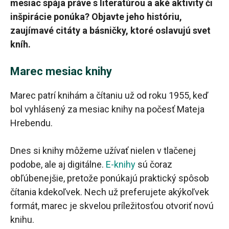
mesiac spája práve s literatúrou a aké aktivity či
inšpirácie ponúka? Objavte jeho históriu,
zaujímavé citáty a básničky, ktoré oslavujú svet
kníh.
Marec mesiac knihy
Marec patrí knihám a čítaniu už od roku 1955, keď
bol vyhlásený za mesiac knihy na počesť Mateja
Hrebendu.
Dnes si knihy môžeme užívať nielen v tlačenej
podobe, ale aj digitálne.
E-knihy
sú čoraz
obľúbenejšie, pretože ponúkajú praktický spôsob
čítania kdekoľvek. Nech už preferujete akýkoľvek
formát, marec je skvelou príležitosťou otvoriť novú
knihu.