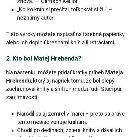
znova.“ – Garrison Keillor
„Koľko kníh si prečítal, toľkokrát si žil.“ –
neznámy autor
Tieto výroky môžete napísať na farebné papieriky
alebo ich doplniť kresbami kníh a ilustráciami.
2. Kto bol Matej Hrebenda?
Na nástenku môžete pridať krátky príbeh
Mateja
Hrebendu
, ktorý aj napriek tomu, že bol slepý,
zachraňoval knihy a šíril ich medzi ľudí. Stačí pár
zaujímavostí:
Narodil sa aj zomrel v marci – preto sa práve
tento mesiac venuje knihám.
Chodil po dedinách, zbieral knihy a dával ich