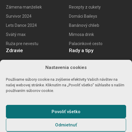
Zámena manželiek
Recepty z cukety
Survivor 2024
Domáci Baileys
Lets Dance 2024
Banánový chlieb
Svätý max
Mimosa drink
Ruža pre nevestu
Palacinkové cesto
Zdravie
Rady a tipy
E recept
Najlepšie mobily
Nastavenia cookies
Kalorické tabuľky
Najlepšie SK vína
Používame súbory cookie na zvýšenie efektivity Vašich návštev na
Ako znížiť cholesterol
Ako na životopis
našej webovej stránke. Kliknutím na „Povoliť všetko“ súhlasíte s naším
Ůľava pri migréne
Výpočet percent
používaním súborov cookie.
Detoxikácia orgranizmu
Carvago 2024
Povoliť všetko
Odmietnuť
© 2025
Gamebro s.r.o.