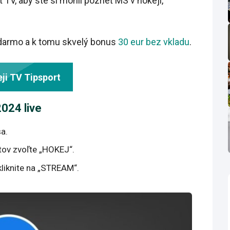
 TV, aby ste si mohli pozrieť MS v hokeji,
adarmo a k tomu skvelý bonus
30 eur bez vkladu
.
ji TV Tipsport
024 live
sa.
rtov zvoľte „HOKEJ“.
kliknite na „STREAM“.