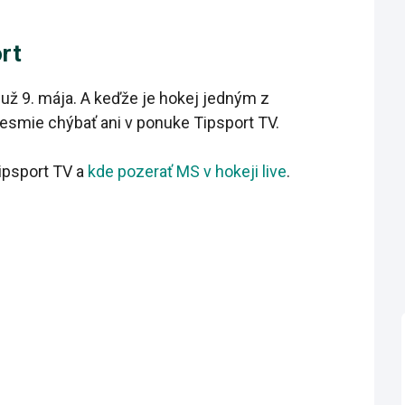
ort
 už 9. mája. A keďže je hokej jedným z
esmie chýbať ani v ponuke Tipsport TV.
Tipsport TV a
kde pozerať MS v hokeji live
.