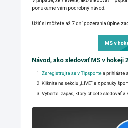
V prípade, že neviete, ako sledovať Tipsport
ponúkame vám podrobný návod.
Užiť si môžete až 7 dní pozerania úplne z
MS v hoke
Návod, ako sledovať MS v hokeji 2
Zaregistrujte sa v Tipsporte
a prihláste 
Kliknite na sekciu „LIVE“ a z ponuky špo
Vyberte zápas, ktorý chcete sledovať a 