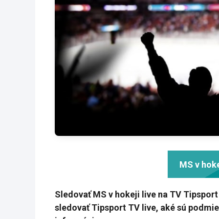
MS v hoke
Sledovať MS v hokeji live na TV Tipspor
sledovať Tipsport TV live, aké sú podmi