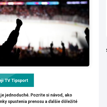
ji TV Tipsport
t je jednoduché.
Pozrite si návod, ako
enky spustenia prenosu
a ďalšie dôležité