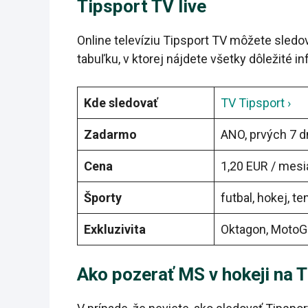
Tipsport TV live
Online televíziu Tipsport TV môžete sledov
tabuľku, v ktorej nájdete všetky dôležité i
Kde sledovať
TV Tipsport ›
Zadarmo
ANO, prvých 7 d
Cena
1,20 EUR / mesi
Športy
futbal, hokej, t
Exkluzivita
Oktagon, MotoGP
Ako pozerať MS v hokeji na 