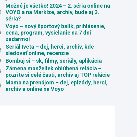
Možné je všetko! 2024 – 2. séria online na
VOYO a na Markíze, archív, bude aj 3.
séria?
Voyo – nový športový balík, prihlásenie,
cena, program, vysielanie na 7 dní
zadarmo!
Seriál Iveta – dej, herci, archív, kde
sledovať online, recenzie
Bombuj si – sk, filmy, seriály, aplikácia
Zámena manželiek obľúbená relácia –
pozrite si celé časti, archív aj TOP relácie
Mama na prenájom – dej, epizódy, herci,
archív a online na Voyo