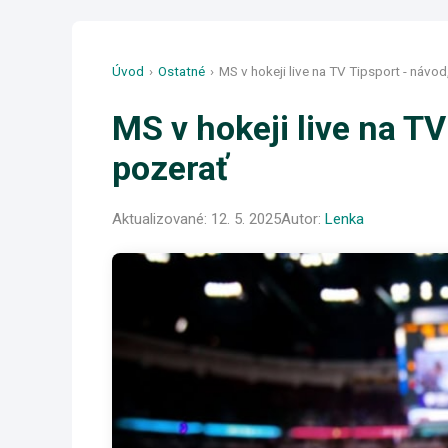
Úvod
›
Ostatné
›
MS v hokeji live na TV Tipsport - návod
MS v hokeji live na TV
pozerať
Aktualizované:
12. 5. 2025
Autor:
Lenka