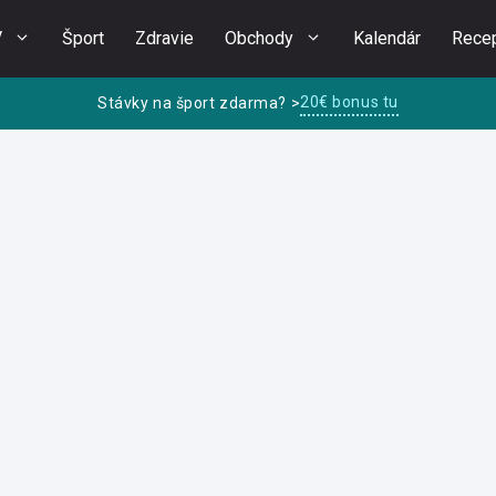
V
Šport
Zdravie
Obchody
Kalendár
Rece
20€ bonus tu
Stávky na šport zdarma? >