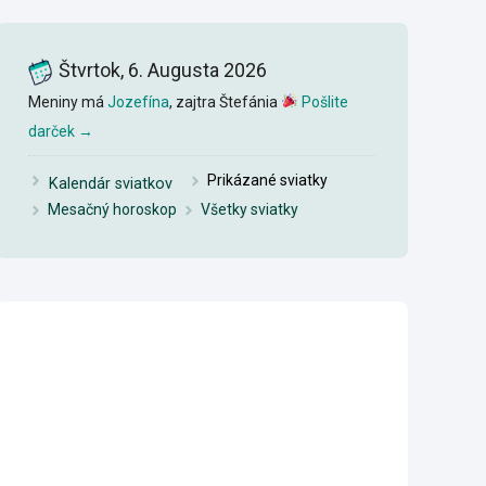
Štvrtok, 6. Augusta 2026
Meniny má
Jozefína
, zajtra Štefánia
Pošlite
darček →
Pri
k
ázané sviatky
Kalendár sviatkov
Mesačný horoskop
Všetky sviatky