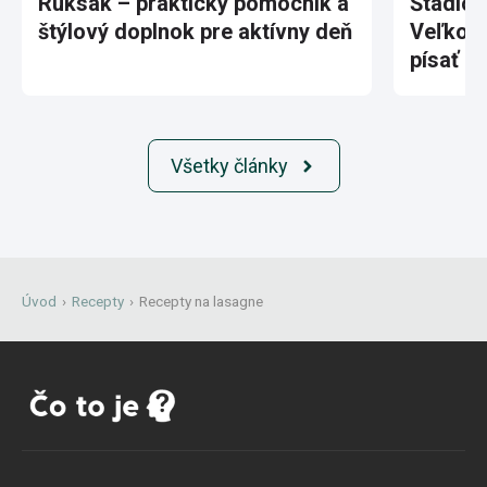
Ruksak – praktický pomocník a
Štadión
štýlový doplnok pre aktívny deň
Veľkole
písať hi
Všetky články
Úvod
›
Recepty
›
Recepty na lasagne