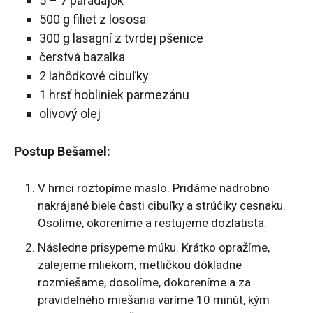
5 – 7 paradajok
500 g filiet z lososa
300 g lasagní z tvrdej pšenice
čerstvá bazalka
2 lahôdkové cibuľky
1 hrsť hobliniek parmezánu
olivový olej
Postup Bešamel:
V hrnci roztopíme maslo. Pridáme nadrobno
nakrájané biele časti cibuľky a strúčiky cesnaku.
Osolíme, okoreníme a restujeme dozlatista.
Následne prisypeme múku. Krátko opražíme,
zalejeme mliekom, metličkou dôkladne
rozmiešame, dosolíme, dokoreníme a za
pravidelného miešania varíme 10 minút, kým