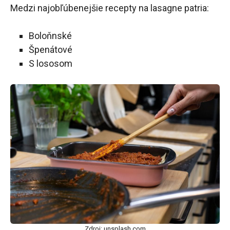
Medzi najobľúbenejšie recepty na lasagne patria:
Boloňnské
Špenátové
S lososom
Zdroj: unsplash.com