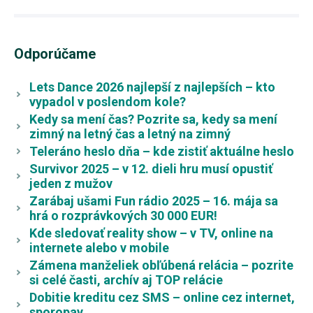
Odporúčame
Lets Dance 2026 najlepší z najlepších – kto
vypadol v poslendom kole?
Kedy sa mení čas? Pozrite sa, kedy sa mení
zimný na letný čas a letný na zimný
Teleráno heslo dňa – kde zistiť aktuálne heslo
Survivor 2025 – v 12. dieli hru musí opustiť
jeden z mužov
Zarábaj ušami Fun rádio 2025 – 16. mája sa
hrá o rozprávkových 30 000 EUR!
Kde sledovať reality show – v TV, online na
internete alebo v mobile
Zámena manželiek obľúbená relácia – pozrite
si celé časti, archív aj TOP relácie
Dobitie kreditu cez SMS – online cez internet,
sporopay