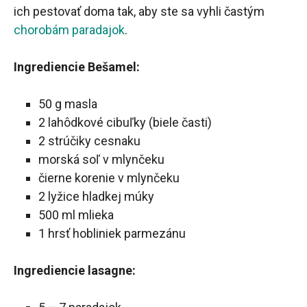
ich pestovať doma tak, aby ste sa vyhli častým
chorobám paradajok
.
Ingrediencie Bešamel:
50 g masla
2 lahôdkové cibuľky (biele časti)
2 strúčiky cesnaku
morská soľ v mlynčeku
čierne korenie v mlynčeku
2 lyžice hladkej múky
500 ml mlieka
1 hrsť hobliniek parmezánu
Ingrediencie lasagne: