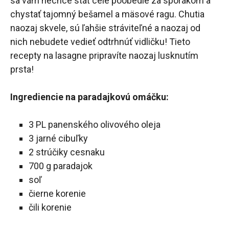
sa vám nechce stáť celé poobedie za sporákom a
chystať tajomný bešamel a mäsové ragu. Chutia
naozaj skvele, sú ľahšie stráviteľné a naozaj od
nich nebudete vedieť odtrhnúť vidličku! Tieto
recepty na lasagne pripravíte naozaj lusknutím
prsta!
Ingrediencie na paradajkovú omáčku:
3 PL panenského olivového oleja
3 jarné cibuľky
2 strúčiky cesnaku
700 g paradajok
soľ
čierne korenie
čili korenie