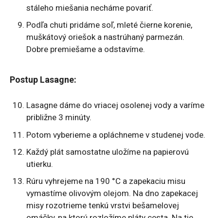
stáleho miešania necháme povariť.
Podľa chuti pridáme soľ, mleté čierne korenie,
muškátový oriešok a nastrúhaný parmezán.
Dobre premiešame a odstavíme.
Postup Lasagne:
Lasagne dáme do vriacej osolenej vody a varíme
približne 3 minúty.
Potom vyberieme a opláchneme v studenej vode.
Každý plát samostatne uložíme na papierovú
utierku.
Rúru vyhrejeme na 190 °C a zapekaciu misu
vymastíme olivovým olejom. Na dno zapekacej
misy rozotrieme tenkú vrstvi bešamelovej
omáčky, na ktorú rozložíme pláty cesta. Na tie