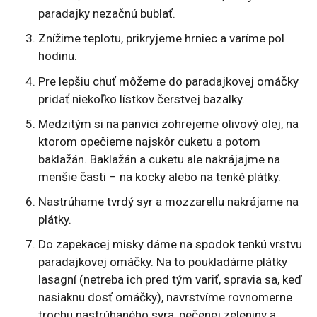
paradajky nezačnú bublať.
Znížime teplotu, prikryjeme hrniec a varíme pol
hodinu.
Pre lepšiu chuť môžeme do paradajkovej omáčky
pridať niekoľko lístkov čerstvej bazalky.
Medzitým si na panvici zohrejeme olivový olej, na
ktorom opečieme najskôr cuketu a potom
baklažán. Baklažán a cuketu ale nakrájajme na
menšie časti – na kocky alebo na tenké plátky.
Nastrúhame tvrdý syr a mozzarellu nakrájame na
plátky.
Do zapekacej misky dáme na spodok tenkú vrstvu
paradajkovej omáčky. Na to poukladáme plátky
lasagní (netreba ich pred tým variť, spravia sa, keď
nasiaknu dosť omáčky), navrstvíme rovnomerne
trochu nastrúhaného syra, pečenej zeleniny a