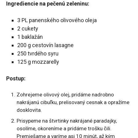
Ingrediencie na pečenú zeleninu:
3 PL panenského olivového oleja
2 cukety
1 baklažán
200 g cestovín lasagne
250 tvrdého syru
125 g mozzarelly
Postup:
Zohrejeme olivový olej, pridáme nadrobno
nakrájanú cibuľku, prelisovaný cesnak a opražíme
dosklovita.
Prisypeme na štvrtinky nakrájané paradajky,
osolíme, okoreníme a pridáme trošku čili.
Premiešame a varíme asi 10 minút, až kým