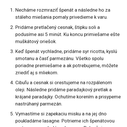
Necháme rozmraziť špenát a následne ho za
stáleho miešania pomaly privedieme k varu.
Pridáme pretlačený cesnak, štipku soli a
podusíme asi 5 minút. Ku koncu primiešame ešte
muškátový oriešok.
Keď špenát vychladne, pridáme syr ricotta, kyslú
smotanu a časť parmezánu. Všetko spolu
poriadne premiešame a ak potrebujeme, môžete
zriediť aj s mliekom.
Cibuľu a cesnak si orestujeme na rozpálenom
oleji. Následne pridáme paradajkový pretlak a
krájané paradajky. Ochutíme korením a prisypeme
nastrúhaný parmezán.
Vymastíme si zapekaciu misku a na jej dno
poukladáme lasagne. Potrieme ich špenátovou