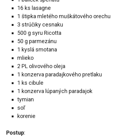
16 ks lasagne
1 štipka mletého muškátového orechu
3 strúčiky cesnaku
500 g syru Ricotta
50 g parmezánu
1 kyslá smotana
mlieko
2 PL olivového oleja
1 konzerva paradajkového pretlaku
1 ks cibule
1 konzerva lúpaných paradajok
tymian
soľ
korenie
Postup
: