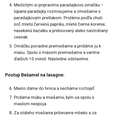
Medzitým si pripravíme paradajkovú omáčku –
lúpané paradajky rozmixujeme a zmiešame s
paradajkovým pretlakom. Pridáme podľa chuti
soľ, mletú červenú papriku, mleté čierne korenie,
nasekanú bazalku a prelisovaný alebo nastrúhaný
cesnak.
Omáčku poriadne premiešame a pridáme ju k
mäsu. Spolu s mäsom premiešame a varíme
ďalších 10 minút. Následne odstavíme.
Postup Bešamel na lasagne:
Maslo dáme do hrnca a necháme roztopiť.
Pridáme múku a miešame, kým sa spolu s
maslom nespoja.
Za stáleho miešania prilievame mlieko a za