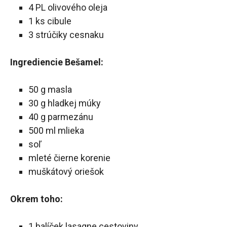
4 PL olivového oleja
1 ks cibule
3 strúčiky cesnaku
Ingrediencie Bešamel:
50 g masla
30 g hladkej múky
40 g parmezánu
500 ml mlieka
soľ
mleté čierne korenie
muškátový oriešok
Okrem toho:
1 balíček lasagne cestoviny