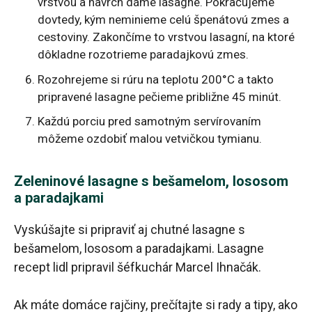
vrstvou a navrch dáme lasagne. Pokračujeme
dovtedy, kým neminieme celú špenátovú zmes a
cestoviny. Zakončíme to vrstvou lasagní, na ktoré
dôkladne rozotrieme paradajkovú zmes.
Rozohrejeme si rúru na teplotu 200°C a takto
pripravené lasagne pečieme približne 45 minút.
Každú porciu pred samotným servírovaním
môžeme ozdobiť malou vetvičkou tymianu.
Zeleninové lasagne s bešamelom, lososom
a paradajkami
Vyskúšajte si pripraviť aj chutné lasagne s
bešamelom, lososom a paradajkami. Lasagne
recept lidl pripravil šéfkuchár Marcel Ihnačák.
Ak máte domáce rajčiny, prečítajte si rady a tipy, ako