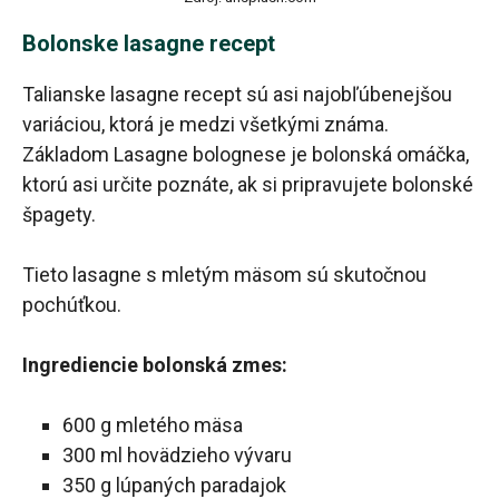
Bolonske lasagne recept
Talianske lasagne recept sú asi najobľúbenejšou
variáciou, ktorá je medzi všetkými známa.
Základom Lasagne bolognese je bolonská omáčka,
ktorú asi určite poznáte, ak si pripravujete bolonské
špagety.
Tieto lasagne s mletým mäsom sú skutočnou
pochúťkou.
Ingrediencie bolonská zmes:
600 g mletého mäsa
300 ml hovädzieho vývaru
350 g lúpaných paradajok