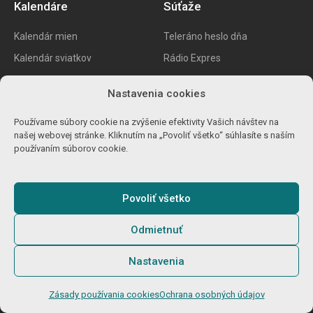
Kalendáre
Súťaže
Kalendár mien
Teleráno heslo dňa
Kalendár sviatkov
Rádio Expres
Prikázané sviatky
Zarábaj ušami
Nastavenia cookies
Mesačný horoskop
Krušovice
Používame súbory cookie na zvýšenie efektivity Vašich návštev na
Kedy sa mení čas
Shell súťaž
našej webovej stránke. Kliknutím na „Povoliť všetko“ súhlasíte s naším
Zábava
Obchody
používaním súborov cookie.
Euromilióny
Otváracie hodiny
Eurojackpot
Letáky
Povoliť všetko
Casino bonusy
Zalando Lounge
Odmietnuť
Online kasína
Bila karta
Free spiny
Kaufland karta
Nastavenia
Zaujímavosti
Šport
Zásady používania cookies
Ochrana osobných údajov
Najbohatší slováci
Kde sledovať šport