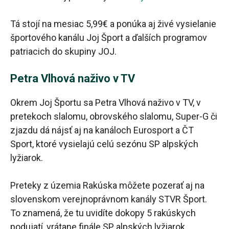
Tá stojí na mesiac 5,99€ a ponúka aj živé vysielanie
športového kanálu Joj Šport a ďalších programov
patriacich do skupiny JOJ.
Petra Vlhová naživo v TV
Okrem Joj Športu sa Petra Vlhová naživo v TV, v
pretekoch slalomu, obrovského slalomu, Super-G či
zjazdu dá nájsť aj na kanáloch Eurosport a ČT
Sport, ktoré vysielajú celú sezónu SP alpských
lyžiarok.
Preteky z územia Rakúska môžete pozerať aj na
slovenskom verejnoprávnom kanály STVR Šport.
To znamená, že tu uvidíte dokopy 5 rakúskych
podujatí, vrátane finále SP alpských lyžiarok.