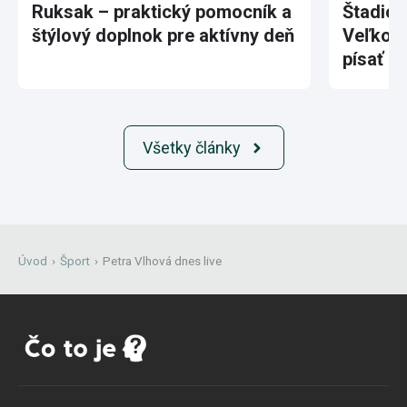
Ruksak – praktický pomocník a
Štadión
štýlový doplnok pre aktívny deň
Veľkole
písať hi
Všetky články
Úvod
›
Šport
›
Petra Vlhová dnes live