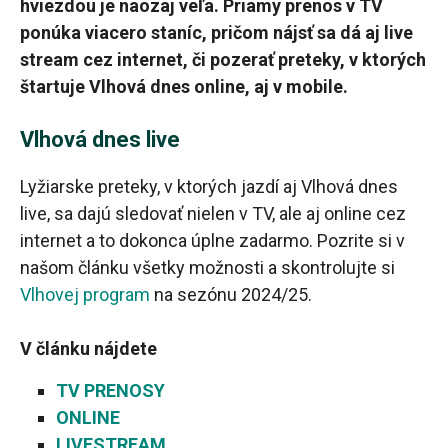
hviezdou je naozaj veľa. Priamy prenos v TV
ponúka viacero staníc, pričom nájsť sa dá aj live
stream cez internet, či pozerať preteky, v ktorých
štartuje Vlhová dnes online, aj v mobile.
Vlhová dnes live
Lyžiarske preteky, v ktorých jazdí aj Vlhová dnes
live, sa dajú sledovať nielen v TV, ale aj online cez
internet a to dokonca úplne zadarmo. Pozrite si v
našom článku všetky možnosti a skontrolujte si
Vlhovej program
na sezónu 2024/25.
V článku nájdete
TV PRENOSY
ONLINE
LIVESTREAM