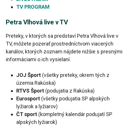
TV PROGRAM
Petra Vlhová live v TV
Preteky, v ktorých sa predstaví Petra Vlhová live v
TV, môžete pozerať prostredníctvom viacerých
kanálov, ktorých zoznam nájdete nižšie s presnými
informáciami o ich vysielaní.
JOJ Šport
(všetky preteky, okrem tých z
územia Rakúska)
RTVS Šport
(podujatia z Rakúska)
Eurosport
(všetky podujatia SP alpských
lyžiarok a lyžiarov)
ČT sport
(kompletný kalendár podujatí SP
alpských lyžiarok)