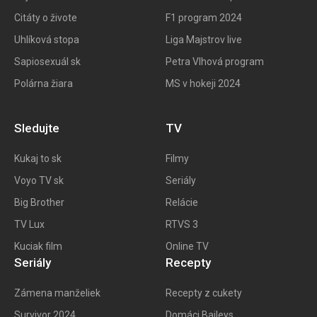
Citáty o živote
F1 program 202
4
Uhlíková stopa
Liga Majstrov live
Sapiosexuál sk
Petra Vlhová program
Polárna žiara
MS v hokeji 2024
Sledujte
TV
Kukaj to
sk
Filmy
Voyo TV sk
Seriály
Big
Brother
Relácie
TV Lux
RTVS 3
Kuciak film
Online TV
Seriály
Recepty
Zámena manželiek
Recepty z cukety
Survivor 2024
Domáci Baileys