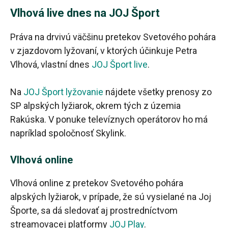
Vlhová live dnes na JOJ Šport
Práva na drvivú väčšinu pretekov Svetového pohára
v zjazdovom lyžovaní, v ktorých účinkuje Petra
Vlhová, vlastní dnes
JOJ Šport live
.
Na
JOJ Šport lyžovanie
nájdete všetky prenosy zo
SP alpských lyžiarok, okrem tých z územia
Rakúska. V ponuke televíznych operátorov ho má
napríklad spoločnosť Skylink.
Vlhová online
Vlhová online z pretekov Svetového pohára
alpských lyžiarok, v prípade, že sú vysielané na Joj
Športe, sa dá sledovať aj prostredníctvom
streamovacej platformy
JOJ Play
.