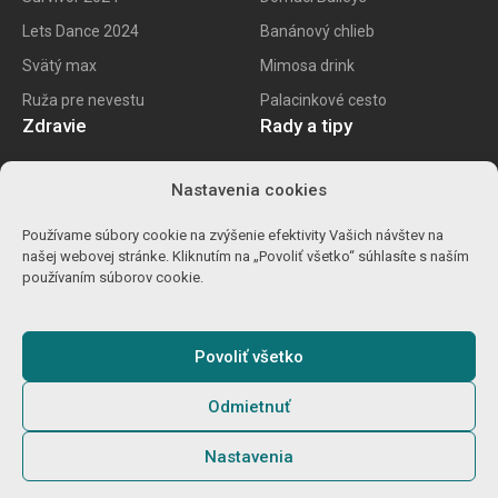
Lets Dance 2024
Banánový chlieb
Svätý max
Mimosa drink
Ruža pre nevestu
Palacinkové cesto
Zdravie
Rady a tipy
E recept
Najlepšie mobily
Nastavenia cookies
Kalorické tabuľky
Najlepšie SK vína
Používame súbory cookie na zvýšenie efektivity Vašich návštev na
Ako znížiť cholesterol
Ako na životopis
našej webovej stránke. Kliknutím na „Povoliť všetko“ súhlasíte s naším
Ůľava pri migréne
Výpočet percent
používaním súborov cookie.
Detoxikácia orgranizmu
Carvago 2024
Povoliť všetko
Odmietnuť
© 2025
Gamebro s.r.o.
O nás
Podmienky
GDPR
Cookies
Nastavenia
Zodpovedné hranie