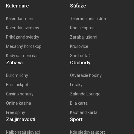
Kalendáre
Súťaže
Kalendár mien
Teleráno heslo dňa
Kalendár sviatkov
Rádio Expres
Prikázané sviatky
Zarábaj ušami
Mesačný horoskop
Krušovice
Kedy sa mení čas
Shell súťaž
Zábava
Obchody
Euromilióny
Otváracie hodiny
Eurojackpot
Letáky
Casino bonusy
Zalando Lounge
Online kasína
Bila karta
Free spiny
Kaufland karta
Zaujímavosti
Šport
Najbohatší slováci
Kde sledovať šport