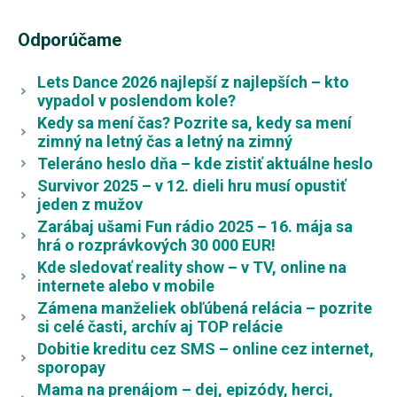
Odporúčame
Lets Dance 2026 najlepší z najlepších – kto
vypadol v poslendom kole?
Kedy sa mení čas? Pozrite sa, kedy sa mení
zimný na letný čas a letný na zimný
Teleráno heslo dňa – kde zistiť aktuálne heslo
Survivor 2025 – v 12. dieli hru musí opustiť
jeden z mužov
Zarábaj ušami Fun rádio 2025 – 16. mája sa
hrá o rozprávkových 30 000 EUR!
Kde sledovať reality show – v TV, online na
internete alebo v mobile
Zámena manželiek obľúbená relácia – pozrite
si celé časti, archív aj TOP relácie
Dobitie kreditu cez SMS – online cez internet,
sporopay
Mama na prenájom – dej, epizódy, herci,