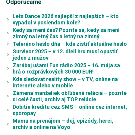
Odporúčame
Lets Dance 2026 najlepší z najlepších – kto
vypadol v poslendom kole?
Kedy sa mení čas? Pozrite sa, kedy sa mení
zimný na letný čas a letný na zimný
Teleráno heslo dňa – kde zistiť aktuálne heslo
Survivor 2025 – v 12. dieli hru musí opustiť
jeden z mužov
Zarábaj ušami Fun rádio 2025 – 16. mája sa
hrá o rozprávkových 30 000 EUR!
Kde sledovať reality show – v TV, online na
internete alebo v mobile
Zámena manželiek obľúbená relácia – pozrite
si celé časti, archív aj TOP relácie
Dobitie kreditu cez SMS – online cez internet,
sporopay
Mama na prenájom – dej, epizódy, herci,
archív a online na Voyo