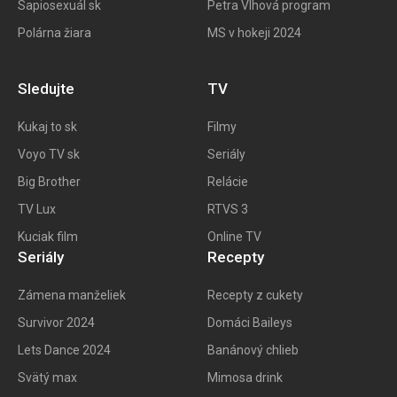
Sapiosexuál sk
Petra Vlhová program
Polárna žiara
MS v hokeji 2024
Sledujte
TV
Kukaj to
sk
Filmy
Voyo TV sk
Seriály
Big
Brother
Relácie
TV Lux
RTVS 3
Kuciak film
Online TV
Seriály
Recepty
Zámena manželiek
Recepty z cukety
Survivor 2024
Domáci Baileys
Lets Dance 2024
Banánový chlieb
Svätý max
Mimosa drink