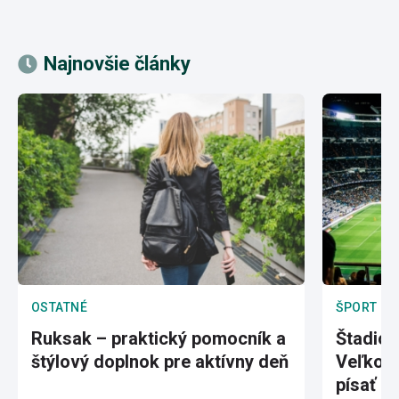
Najnovšie články
OSTATNÉ
ŠPORT
Ruksak – praktický pomocník a
Štadión
štýlový doplnok pre aktívny deň
Veľkole
písať hi