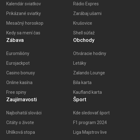
Kalendár sviatkov
Rádio Expres
Prikázané sviatky
Zarábaj ušami
Mesačný horoskop
Krušovice
Kedy sa mení čas
Shell súťaž
Zábava
Obchody
Euromilióny
Otváracie hodiny
Eurojackpot
Letáky
Casino bonusy
Zalando Lounge
Online kasína
Bila karta
Free spiny
Kaufland karta
Zaujímavosti
Šport
Najbohatší slováci
Kde sledovať šport
Citáty o živote
F1 program 202
4
Uhlíková stopa
Liga Majstrov live