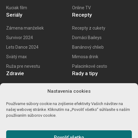
Kuciak film
Online TV
Seriály
Recepty
Zámena manželiek
Recepty z cukety
Survivor 2024
Domáci Baileys
Lets Dance 2024
Banánový chlieb
Svätý max
Mimosa drink
Ruža pre nevestu
Palacinkové cesto
Zdravie
Rady a tipy
E recept
Najlepšie mobily
Nastavenia cookies
Kalorické tabuľky
Najlepšie SK vína
Používame súbory cookie na zvýšenie efektivity Vašich návštev na
Ako znížiť cholesterol
Ako na životopis
našej webovej stránke. Kliknutím na „Povoliť všetko“ súhlasíte s naším
Ůľava pri migréne
Výpočet percent
používaním súborov cookie.
Detoxikácia orgranizmu
Carvago 2024
Povoliť všetko