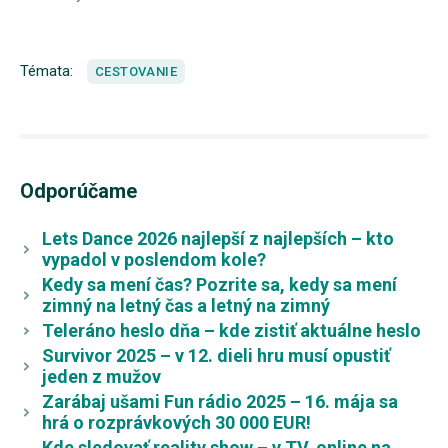
Témata:
CESTOVANIE
Odporúčame
Lets Dance 2026 najlepší z najlepších – kto
vypadol v poslendom kole?
Kedy sa mení čas? Pozrite sa, kedy sa mení
zimný na letný čas a letný na zimný
Teleráno heslo dňa – kde zistiť aktuálne heslo
Survivor 2025 – v 12. dieli hru musí opustiť
jeden z mužov
Zarábaj ušami Fun rádio 2025 – 16. mája sa
hrá o rozprávkových 30 000 EUR!
Kde sledovať reality show – v TV, online na