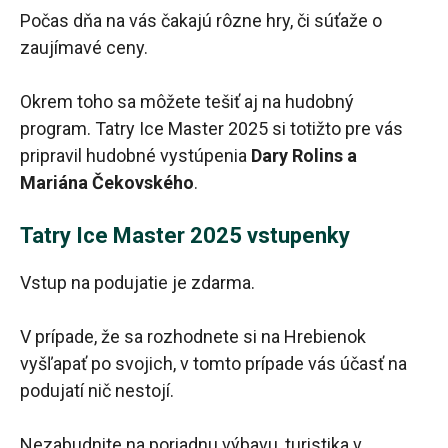
Počas dňa na vás čakajú rôzne hry, či súťaže o
zaujímavé ceny.
Okrem toho sa môžete tešiť aj na hudobný
program. Tatry Ice Master 2025 si totižto pre vás
pripravil hudobné vystúpenia
Dary Rolins a
Mariána Čekovského
.
Tatry Ice Master 2025 vstupenky
Vstup na podujatie je zdarma.
V prípade, že sa rozhodnete si na Hrebienok
vyšľapať po svojich, v tomto prípade vás účasť na
podujatí nič nestojí.
Nezabudnite na poriadnu výbavu, turistika v