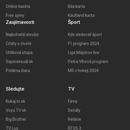
Online kasína
Bila karta
Free spiny
Kaufland karta
Zaujímavosti
Šport
Najbohatší slováci
Kde sledovať šport
Citáty o živote
F1 program 202
4
Uhlíková stopa
Liga Majstrov live
Sapiosexuál sk
Petra Vlhová program
Polárna žiara
MS v hokeji 2024
Sledujte
TV
Kukaj to
sk
Filmy
Voyo TV sk
Seriály
Big
Brother
Relácie
TV Lux
RTVS 3