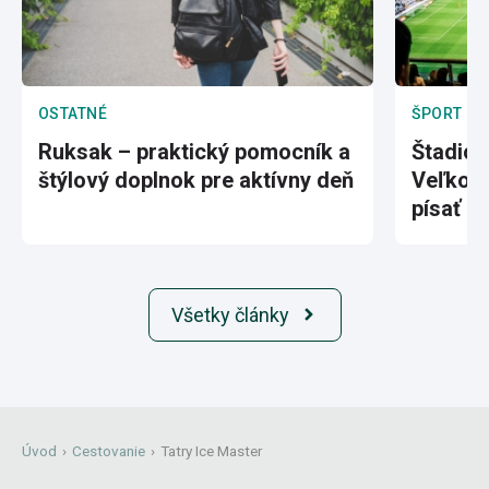
OSTATNÉ
ŠPORT
Ruksak – praktický pomocník a
Štadión
štýlový doplnok pre aktívny deň
Veľkole
písať hi
Všetky články
Úvod
›
Cestovanie
›
Tatry Ice Master