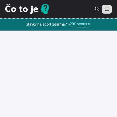
Preskočiť
na
obsah
20€ bonus tu
Stávky na šport zdarma? >