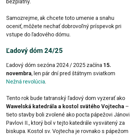
bezplatný.
Samozrejme, ak chcete toto umenie a snahu
oceniť, môžete nechať dobrovoľný príspevok pri
vstupe do ľadového dómu.
Ľadový dóm 24/25
Ľadový dóm sezóna 2024 / 2025 začína
15.
novembra
, len pár dní pred štátnym sviatkom
Nežná revolúcia
.
Tento rok bude tatranský ľadový dom vyzerať ako
Wawelská katedrála
a kostol svätého Vojtecha
–
tieto stavby boli zvolené ako pocta pápežovi Jánovi
Pavlovi II., ktorý bol v tejto katedrále vysvätený za
biskupa. Kostol sv. Vojtecha je rovnako s pápežom