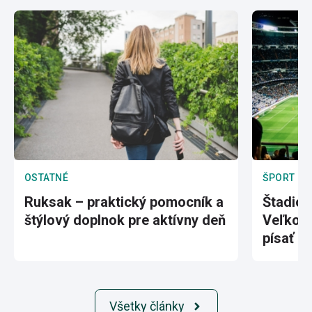
OSTATNÉ
ŠPORT
Ruksak – praktický pomocník a
Štadión
štýlový doplnok pre aktívny deň
Veľkole
písať hi
Všetky články