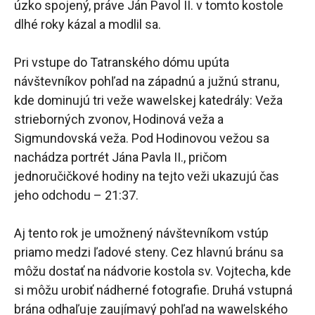
úzko spojený, práve Ján Pavol II. v tomto kostole
dlhé roky kázal a modlil sa.
Pri vstupe do Tatranského dómu upúta
návštevníkov pohľad na západnú a južnú stranu,
kde dominujú tri veže wawelskej katedrály: Veža
strieborných zvonov, Hodinová veža a
Sigmundovská veža. Pod Hodinovou vežou sa
nachádza portrét Jána Pavla II., pričom
jednoručičkové hodiny na tejto veži ukazujú čas
jeho odchodu – 21:37.
Aj tento rok je umožnený návštevníkom vstúp
priamo medzi ľadové steny. Cez hlavnú bránu sa
môžu dostať na nádvorie kostola sv. Vojtecha, kde
si môžu urobiť nádherné fotografie. Druhá vstupná
brána odhaľuje zaujímavý pohľad na wawelského