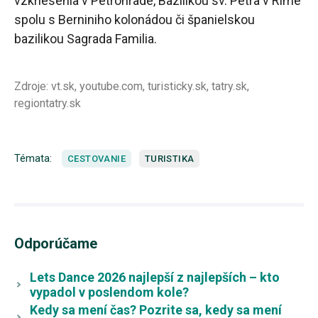
vzkriesenia v Petrohrade, Bazilikou sv. Petra v Ríme
spolu s Berniniho kolonádou či španielskou
bazilikou Sagrada Familia.
Zdroje: vt.sk, youtube.com, turisticky.sk, tatry.sk,
regiontatry.sk
Témata:
CESTOVANIE
TURISTIKA
Odporúčame
Lets Dance 2026 najlepší z najlepších – kto
vypadol v poslendom kole?
Kedy sa mení čas? Pozrite sa, kedy sa mení