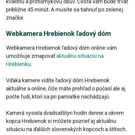
kvalitnú a protišmykovú obuv. Cesta vám bude trvať
približne 45 minút. A musíte sa tiahnuť po zelenej
značke.
Webkamera Hrebienok ľadový dóm
Webkamera Hrebienok ľadový dóm online vám
umožňuje zmapovať
aktuálnu situáciu na
Hrebienku
.
Vďaka kamere vidíte ľadový dóm Hrebienok
aktuálne a online, čiže máte prehľad o počasí ale aj
počte ľudí, ktorí sa pri pamiatke nachádzajú.
Kamerá vysiela dvadsaťštyri hodín denne a okrem
kopca Hrebienok si môžete pozrieť aj aktuálnu
situáciu na ďalších slovenských kopcoch a štítoch.