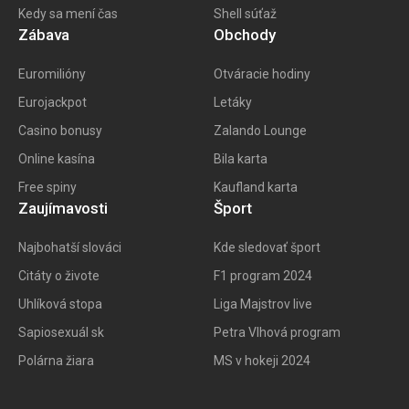
Kedy sa mení čas
Shell súťaž
Zábava
Obchody
Euromilióny
Otváracie hodiny
Eurojackpot
Letáky
Casino bonusy
Zalando Lounge
Online kasína
Bila karta
Free spiny
Kaufland karta
Zaujímavosti
Šport
Najbohatší slováci
Kde sledovať šport
Citáty o živote
F1 program 202
4
Uhlíková stopa
Liga Majstrov live
Sapiosexuál sk
Petra Vlhová program
Polárna žiara
MS v hokeji 2024