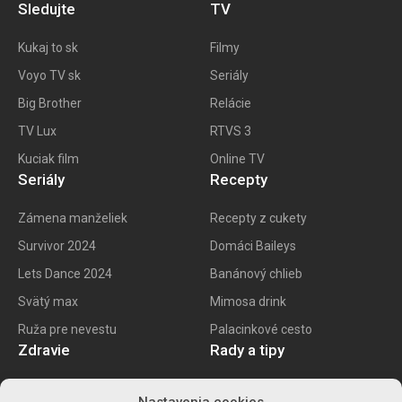
Sledujte
TV
Kukaj to
sk
Filmy
Voyo TV sk
Seriály
Big
Brother
Relácie
TV Lux
RTVS 3
Kuciak film
Online TV
Seriály
Recepty
Zámena manželiek
Recepty z cukety
Survivor 2024
Domáci Baileys
Lets Dance 2024
Banánový chlieb
Svätý max
Mimosa drink
Ruža pre nevestu
Palacinkové cesto
Zdravie
Rady a tipy
E recept
Najlepšie mobily
Nastavenia cookies