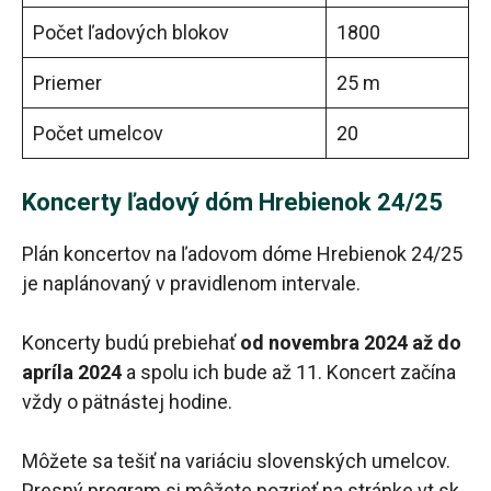
Počet ľadových blokov
1800
Priemer
25 m
Počet umelcov
20
Koncerty ľadový dóm Hrebienok 24/25
Plán koncertov na ľadovom dóme Hrebienok 24/25
je naplánovaný v pravidlenom intervale.
Koncerty budú prebiehať
od novembra 2024 až do
apríla 2024
a spolu ich bude až 11. Koncert začína
vždy o pätnástej hodine.
Môžete sa tešiť na variáciu slovenských umelcov.
Presný program si môžete pozrieť na stránke vt.sk.