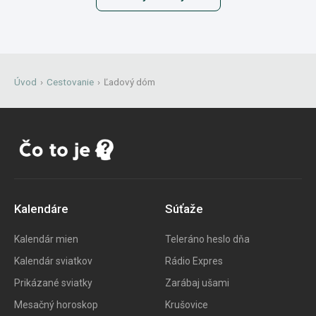
Úvod
›
Cestovanie
›
Ľadový dóm
Kalendáre
Súťaže
Kalendár mien
Teleráno heslo dňa
Kalendár sviatkov
Rádio Expres
Prikázané sviatky
Zarábaj ušami
Mesačný horoskop
Krušovice