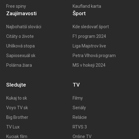
Free spiny
Kaufland karta
Zaujímavosti
Šport
Najbohatší slováci
Kde sledovať šport
Citáty o živote
F1 program 202
4
Uhlíková stopa
Liga Majstrov live
Sapiosexuál sk
Petra Vlhová program
Polárna žiara
MS v hokeji 2024
Sledujte
TV
Kukaj to
sk
Filmy
Voyo TV sk
Seriály
Big
Brother
Relácie
TV Lux
RTVS 3
Kuciak film
Online TV