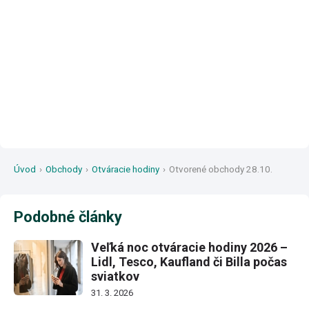
Úvod
›
Obchody
›
Otváracie hodiny
›
Otvorené obchody 28.10.
Podobné články
Veľká noc otváracie hodiny 2026 –
Lidl, Tesco, Kaufland či Billa počas
sviatkov
31. 3. 2026