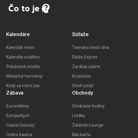
Kalendáre
Súťaže
Kalendár mien
Teleráno heslo dňa
Kalendár sviatkov
Rádio Expres
Prikázané sviatky
Zarábaj ušami
Mesačný horoskop
Krušovice
Kedy sa mení čas
Shell súťaž
Zábava
Obchody
Euromilióny
Otváracie hodiny
Eurojackpot
Letáky
Casino bonusy
Zalando Lounge
Online kasína
Bila karta