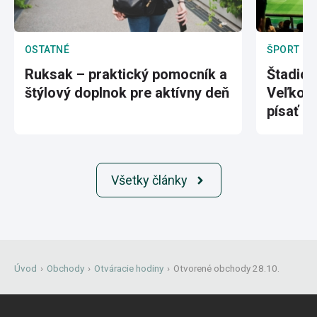
OSTATNÉ
ŠPORT
Ruksak – praktický pomocník a
Štadión
štýlový doplnok pre aktívny deň
Veľkole
písať hi
Všetky články
Úvod
›
Obchody
›
Otváracie hodiny
›
Otvorené obchody 28.10.