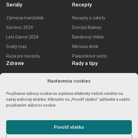
Seriály
Recepty
Zámena manželiek
Recepty z cukety
Survivor 2024
Domáci Baileys
Lets Dance 2024
Banánový chlieb
Svätý max
Mimosa drink
Ruža pre nevestu
Palacinkové cesto
Zdravie
Rady a tipy
E recept
Najlepšie mobily
Nastavenia cookies
Kalorické tabuľky
Najlepšie SK vína
Používame súbory cookie na zvýšenie efektivity Vašich návštev na
Ako znížiť cholesterol
Ako na životopis
našej webovej stránke. Kliknutím na „Povoliť všetko“ súhlasíte s naším
Ůľava pri migréne
Výpočet percent
používaním súborov cookie.
Detoxikácia orgranizmu
Carvago 2024
Povoliť všetko