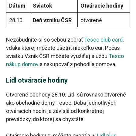
Dátum
Sviatok
Otváracie hodiny
28.10
Deň vzniku ČSR
otvorené
Nezabudnite si so sebou zobrať
Tesco club card
,
vďaka ktorej môžete ušetriť niekoľko eur. Počas
sviatku Vznik ČSR môžete využiť aj službu
Tesco
nákup domov
a nakupovať z pohodlia domova.
Lidl otváracie hodiny
Otvorené obchody 28.10. Lidl sú rovnako otvorené
ako obchodné domy Tesco. Doba jednotlivých
otváracích hodín je závislá od konkrétnej
prevádzky, do ktorej sa chystáte.
Otváracie hodiny si môžete overiť aj v
Lidl plus