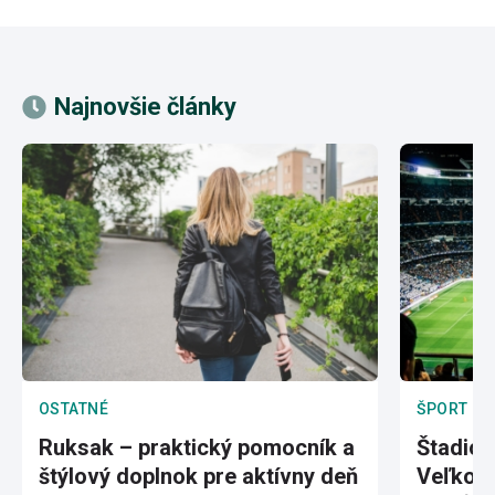
Najnovšie články
OSTATNÉ
ŠPORT
Ruksak – praktický pomocník a
Štadión
štýlový doplnok pre aktívny deň
Veľkole