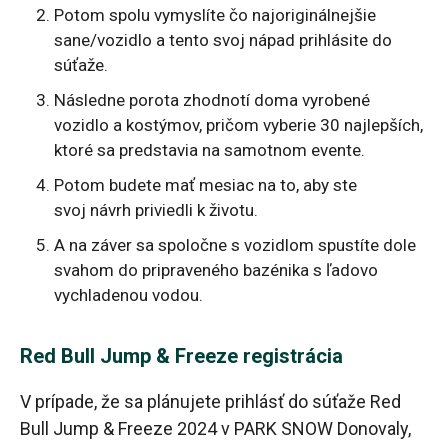
Potom spolu vymyslíte čo najoriginálnejšie
sane/vozidlo a tento svoj nápad prihlásite do
súťaže.
Následne porota zhodnotí doma vyrobené
vozidlo a kostýmov, pričom vyberie 30 najlepších,
ktoré sa predstavia na samotnom evente.
Potom budete mať mesiac na to, aby ste
svoj návrh priviedli k životu.
A na záver sa spoločne s vozidlom spustíte dole
svahom do pripraveného bazénika s ľadovo
vychladenou vodou.
Red Bull Jump & Freeze registrácia
V prípade, že sa plánujete prihlásť do súťaže Red
Bull Jump & Freeze 2024 v PARK SNOW Donovaly,