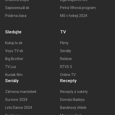
Sapiosexuál sk
Petra Vlhová program
Polárna žiara
MS v hokeji 2024
Sledujte
TV
Kukaj to
sk
Filmy
Voyo TV sk
Seriály
Big
Brother
Relácie
TV Lux
RTVS 3
Kuciak film
Online TV
Seriály
Recepty
Zámena manželiek
Recepty z cukety
Survivor 2024
Domáci Baileys
Lets Dance 2024
Banánový chlieb