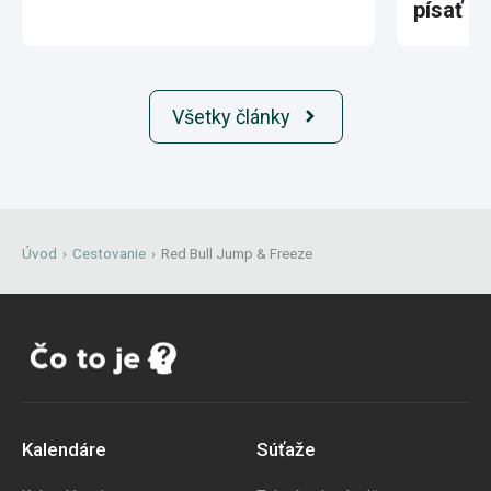
písať hi
Všetky články
Úvod
›
Cestovanie
›
Red Bull Jump & Freeze
Kalendáre
Súťaže