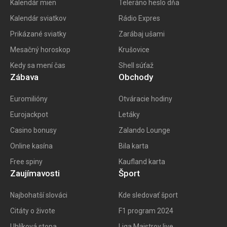
Kalendár mien
Teleráno heslo dňa
Kalendár sviatkov
Rádio Expres
Prikázané sviatky
Zarábaj ušami
Mesačný horoskop
Krušovice
Kedy sa mení čas
Shell súťaž
Zábava
Obchody
Euromilióny
Otváracie hodiny
Eurojackpot
Letáky
Casino bonusy
Zalando Lounge
Online kasína
Bila karta
Free spiny
Kaufland karta
Zaujímavosti
Šport
Najbohatší slováci
Kde sledovať šport
Citáty o živote
F1 program 202
4
Uhlíková stopa
Liga Majstrov live