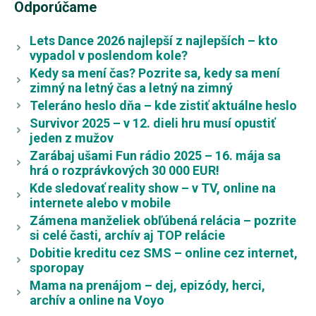
Odporúčame
Lets Dance 2026 najlepší z najlepších – kto
vypadol v poslendom kole?
Kedy sa mení čas? Pozrite sa, kedy sa mení
zimný na letný čas a letný na zimný
Teleráno heslo dňa – kde zistiť aktuálne heslo
Survivor 2025 – v 12. dieli hru musí opustiť
jeden z mužov
Zarábaj ušami Fun rádio 2025 – 16. mája sa
hrá o rozprávkových 30 000 EUR!
Kde sledovať reality show – v TV, online na
internete alebo v mobile
Zámena manželiek obľúbená relácia – pozrite
si celé časti, archív aj TOP relácie
Dobitie kreditu cez SMS – online cez internet,
sporopay
Mama na prenájom – dej, epizódy, herci,
archív a online na Voyo