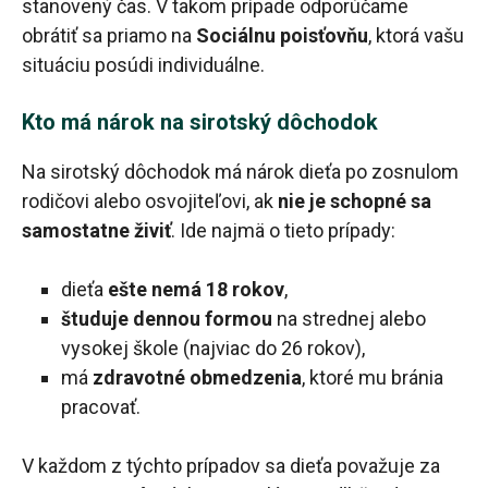
stanovený čas. V takom prípade odporúčame
obrátiť sa priamo na
Sociálnu poisťovňu
, ktorá vašu
situáciu posúdi individuálne.
Kto má nárok na sirotský dôchodok
Na sirotský dôchodok má nárok dieťa po zosnulom
rodičovi alebo osvojiteľovi, ak
nie je schopné sa
samostatne živiť
. Ide najmä o tieto prípady:
dieťa
ešte nemá 18 rokov
,
študuje dennou formou
na strednej alebo
vysokej škole (najviac do 26 rokov),
má
zdravotné obmedzenia
, ktoré mu bránia
pracovať.
V každom z týchto prípadov sa dieťa považuje za