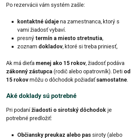
Po rezervácii vám systém zašle:
kontaktné údaje
na zamestnanca, ktorý s
vami žiadosť vybaví.
presný
termín a miesto stretnutia
,
zoznam
dokladov
, ktoré si treba priniesť,
Ak má dieťa
menej ako 15 rokov
, žiadosť podáva
zákonný zástupca
(rodič alebo opatrovník). Deti
od
15 rokov
môžu o dôchodok požiadať
samostatne
.
Aké doklady sú potrebné
Pri podaní
žiadosti o sirotský dôchodok
je
potrebné predložiť:
Občiansky preukaz alebo pas
siroty (alebo