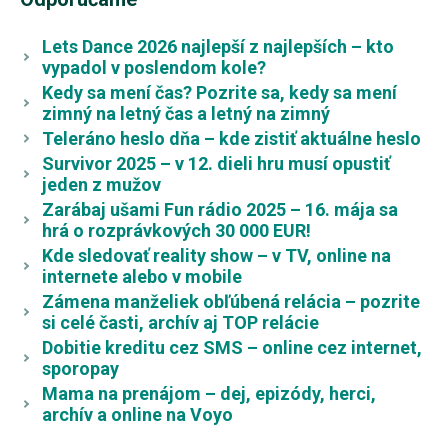
Lets Dance 2026 najlepší z najlepších – kto
vypadol v poslendom kole?
Kedy sa mení čas? Pozrite sa, kedy sa mení
zimný na letný čas a letný na zimný
Teleráno heslo dňa – kde zistiť aktuálne heslo
Survivor 2025 – v 12. dieli hru musí opustiť
jeden z mužov
Zarábaj ušami Fun rádio 2025 – 16. mája sa
hrá o rozprávkových 30 000 EUR!
Kde sledovať reality show – v TV, online na
internete alebo v mobile
Zámena manželiek obľúbená relácia – pozrite
si celé časti, archív aj TOP relácie
Dobitie kreditu cez SMS – online cez internet,
sporopay
Mama na prenájom – dej, epizódy, herci,
archív a online na Voyo