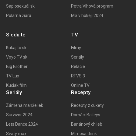
Sapiosexuál sk
Petra Vlhová program
Polárna žiara
MS v hokeji 2024
Sledujte
TV
Kukaj to
sk
Filmy
Voyo TV sk
Seriály
Big
Brother
Relácie
TV Lux
RTVS 3
Kuciak film
Online TV
Seriály
Recepty
Zámena manželiek
Recepty z cukety
Survivor 2024
Domáci Baileys
Lets Dance 2024
Banánový chlieb
Svätý max
Mimosa drink