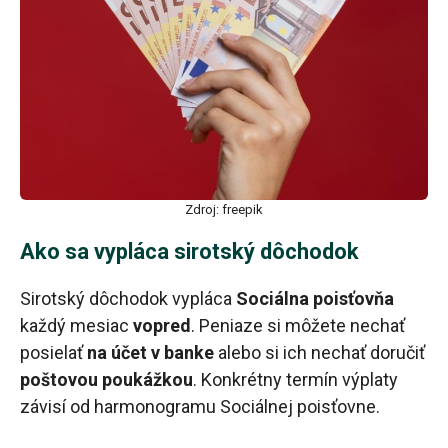
Zdroj: freepik
Ako sa vypláca sirotský dôchodok
Sirotský dôchodok vypláca
Sociálna poisťovňa
každý mesiac
vopred
. Peniaze si môžete nechať
posielať
na účet v banke
alebo si ich nechať doručiť
poštovou poukážkou
. Konkrétny termín výplaty
závisí od harmonogramu Sociálnej poisťovne.