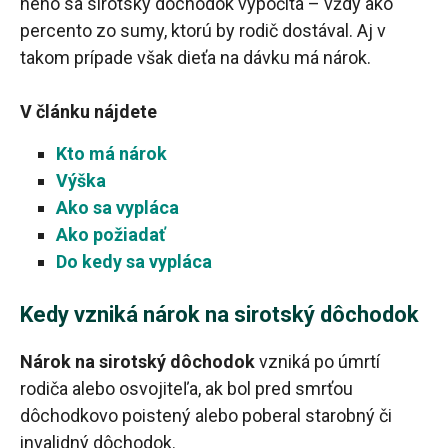
neho sa sirotský dôchodok vypočíta – vždy ako
percento zo sumy, ktorú by rodič dostával. Aj v
takom prípade však dieťa na dávku má nárok.
V článku nájdete
Kto má nárok
Výška
Ako sa vypláca
Ako požiadať
Do kedy sa vypláca
Kedy vzniká nárok na sirotský dôchodok
Nárok na sirotský dôchodok
vzniká po úmrtí
rodiča alebo osvojiteľa, ak bol pred smrťou
dôchodkovo poistený alebo poberal starobný či
invalidný dôchodok.