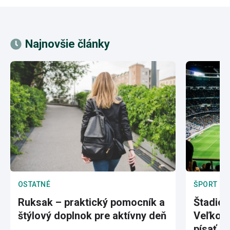
Najnovšie články
OSTATNÉ
ŠPORT
Ruksak – praktický pomocník a
Štadión
štýlový doplnok pre aktívny deň
Veľkole
písať hi