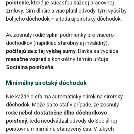
poistenie
, ktoré je súčasťou každej pracovnej
zmluvy. Čím dlhšie a viac platil odvody, tým vyšší by
bol jeho dôchodok – a teda aj sirotský dôchodok.
Ak zosnulý rodič splnil podmienky pre viacero
dôchodkov (napríklad starobný aj invalidný),
počítajú sa z tej vyššej sumy
. Dávka sa vypláca
mesačne vopred
a konkrétny termín určuje
Sociálna poisťovňa
.
Minimálny sirotský dôchodok
Nie každé dieťa má automaticky nárok na sirotský
dôchodok. Môže sa to stať v prípade, že zosnulý
rodič
nebol dostatočne dlho dôchodkovo
poistený
, teda neodvádzal odvody do Sociálnej
poisťovne minimálne stanovený čas. V takých