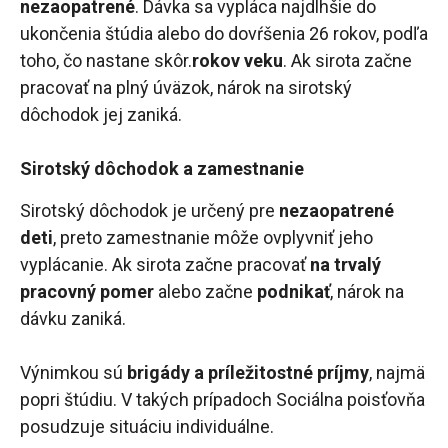
nezaopatrené
. Dávka sa vypláca najdlhšie do
ukončenia štúdia alebo do dovŕšenia 26 rokov, podľa
toho, čo nastane skôr.
rokov veku
. Ak sirota začne
pracovať na plný úväzok, nárok na sirotský
dôchodok jej zaniká.
Sirotský dôchodok a zamestnanie
Sirotský dôchodok je určený pre
nezaopatrené
deti
, preto zamestnanie môže ovplyvniť jeho
vyplácanie. Ak sirota začne pracovať
na trvalý
pracovný pomer
alebo začne
podnikať
, nárok na
dávku zaniká.
Výnimkou sú
brigády a príležitostné príjmy
, najmä
popri štúdiu. V takých prípadoch Sociálna poisťovňa
posudzuje situáciu individuálne.