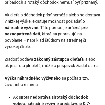
prípadoch sirotský dôchodok nemusí byť priznaný.
Ak dieťa o dôchodok prísť nemôže alebo ho dostáva
v nízkej výške, existuje možnosť požiadať o
náhradné výživné
. Táto pomoc je určená
pre
nezaopatrené deti
, ktoré sa pripravujú na
povolanie – napríklad štúdiom na strednej či
vysokej škole.
Žiadosť podáva
zákonný zástupca dieťaťa
, alebo
ak je sirota plnoletá, môže o príspevok žiadať sama.
Výška náhradného výživného
sa počíta z tzv.
životného minima.
Ak sirota
nedostáva sirotský dôchodok
vôbec
, náhradné výživné predstavuje
0,7-