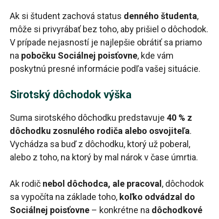
Ak si študent zachová status
denného študenta
,
môže si privyrábať bez toho, aby prišiel o dôchodok.
V prípade nejasností je najlepšie obrátiť sa priamo
na
pobočku Sociálnej poisťovne
, kde vám
poskytnú presné informácie podľa vašej situácie.
Sirotský dôchodok výška
Suma sirotského dôchodku predstavuje
40 % z
dôchodku zosnulého rodiča alebo osvojiteľa
.
Vychádza sa buď z dôchodku, ktorý už poberal,
alebo z toho, na ktorý by mal nárok v čase úmrtia.
Ak rodič
nebol dôchodca, ale pracoval
, dôchodok
sa vypočíta na základe toho,
koľko odvádzal do
Sociálnej poisťovne
– konkrétne na
dôchodkové