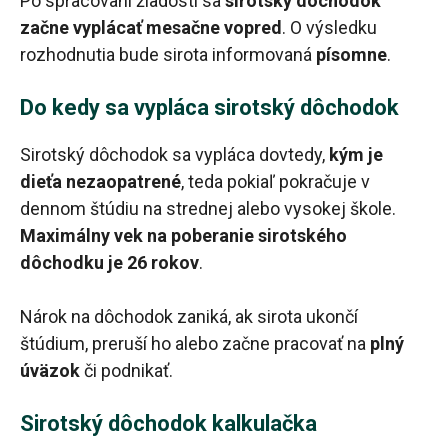
Po spracovaní žiadosti sa
sirotský dôchodok
začne vyplácať mesačne vopred
. O výsledku
rozhodnutia bude sirota informovaná
písomne
.
Do kedy sa vypláca sirotský dôchodok
Sirotský dôchodok sa vypláca dovtedy,
kým je
dieťa nezaopatrené
, teda pokiaľ pokračuje v
dennom štúdiu na strednej alebo vysokej škole.
Maximálny vek na poberanie sirotského
dôchodku je 26 rokov
.
Nárok na dôchodok zaniká, ak sirota ukončí
štúdium, preruší ho alebo začne pracovať na
plný
úväzok
či podnikať.
Sirotský dôchodok kalkulačka