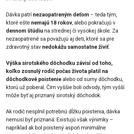
Dávka patrí
nezaopatreným deťom
– teda tým,
ktoré ešte
nemajú 18 rokov
, alebo pokračujú v
dennom štúdiu
na strednej či vysokej škole. Za
nezaopatrené sa považujú aj deti, ktoré sa pre
zdravotný stav
nedokážu samostatne živiť
.
Výška sirotského dôchodku závisí od toho,
koľko zosnulý rodič počas života platil na
dôchodkové poistenie
alebo od sumy dôchodku,
ktorú už poberal. Čím vyššie boli odvody, tým vyšší
môže byť aj priznaný sirotský dôchodok.
Ak rodič nesplnil potrebnú dĺžku poistenia, dávka
nemusí byť priznaná. Existujú však výnimky –
napríklad ak bol poistený aspoň minimálne