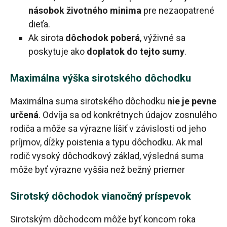
násobok životného minima
pre nezaopatrené
dieťa.
Ak sirota
dôchodok poberá
, výživné sa
poskytuje ako
doplatok do tejto sumy
.
Maximálna výška sirotského dôchodku
Maximálna suma sirotského dôchodku
nie je pevne
určená
. Odvíja sa od konkrétnych údajov zosnulého
rodiča a môže sa výrazne líšiť v závislosti od jeho
príjmov, dĺžky poistenia a typu dôchodku. Ak mal
rodič vysoký dôchodkový základ, výsledná suma
môže byť výrazne vyššia než bežný priemer
Sirotský dôchodok vianočný príspevok
Sirotským dôchodcom môže byť koncom roka