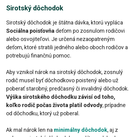
Sirotský dôchodok
Sirotský dôchodok je štátna dávka, ktorú vypláca
Sociálna poisťovňa
deťom po zosnulom rodičovi
alebo osvojiteľovi. Je určená nezaopatreným
deťom, ktoré stratili jedného alebo oboch rodičov a
potrebujú finančnú pomoc.
Aby vznikol nárok na sirotský dôchodok, zosnulý
rodič musel byť dôchodkovo poistený alebo už
poberať starobný, predčasný či invalidný dôchodok.
Výška sirotského dôchodku závisí od toho,
koľko rodič počas života platil odvody
, prípadne
od dôchodku, ktorý už poberal.
Ak mal nárok len na
minimálny dôchodok
, aj z