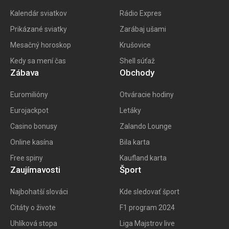
Kalendár sviatkov
Rádio Expres
Prikázané sviatky
Zarábaj ušami
Mesačný horoskop
Krušovice
Kedy sa mení čas
Shell súťaž
Zábava
Obchody
Euromilióny
Otváracie hodiny
Eurojackpot
Letáky
Casino bonusy
Zalando Lounge
Online kasína
Bila karta
Free spiny
Kaufland karta
Zaujímavosti
Šport
Najbohatší slováci
Kde sledovať šport
Citáty o živote
F1 program 202
4
Uhlíková stopa
Liga Majstrov live