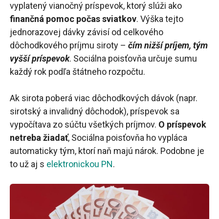
vyplatený vianočný príspevok, ktorý slúži ako
finančná pomoc počas sviatkov
. Výška tejto
jednorazovej dávky závisí od celkového
dôchodkového príjmu siroty –
čím nižší príjem, tým
vyšší príspevok
. Sociálna poisťovňa určuje sumu
každý rok podľa štátneho rozpočtu.
Ak sirota poberá viac dôchodkových dávok (napr.
sirotský a invalidný dôchodok), príspevok sa
vypočítava zo súčtu všetkých príjmov.
O príspevok
netreba žiadať
, Sociálna poisťovňa ho vypláca
automaticky tým, ktorí naň majú nárok. Podobne je
to už aj s
elektronickou PN
.