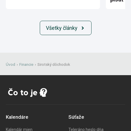
Všetky články
Úvod
›
Financie
›
Sirotský dôchodok
Kalendáre
Súťaže
Kalendár mien
Teleráno heslo dňa