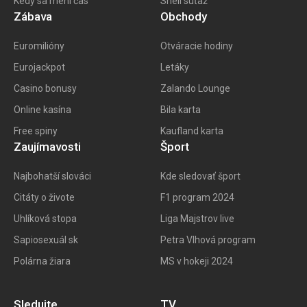
Kedy sa mení čas
Shell súťaž
Zábava
Obchody
Euromilióny
Otváracie hodiny
Eurojackpot
Letáky
Casino bonusy
Zalando Lounge
Online kasína
Bila karta
Free spiny
Kaufland karta
Zaujímavosti
Šport
Najbohatší slováci
Kde sledovať šport
Citáty o živote
F1 program 202
4
Uhlíková stopa
Liga Majstrov live
Sapiosexuál sk
Petra Vlhová program
Polárna žiara
MS v hokeji 2024
Sledujte
TV