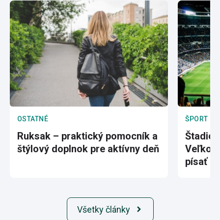
OSTATNÉ
ŠPORT
Ruksak – praktický pomocník a
Štadión
štýlový doplnok pre aktívny deň
Veľkole
písať hi
Všetky články