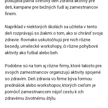
podujatia patria Svetový deň zdravia aktivity pre
deti, kampane pre bežných ľudí aj zamestnancov
firiem.
Napríklad v niektorých školách sa učitelia v tento
deň rozprávajú so žiakmi o tom, ako si chrániť svoje
zdravie. Rovnako uskutočňujú pre nich rôzne
besedy, umelecké workshopy, či rôzne pohybové
aktivity ako futbal alebo beh.
Podobne sú na tom aj rôzne firmy, ktoré takisto pre
svojich zamestnancov organizujú aktivity spojené
so zdravím. Deň zdravia vo firme býva formou
prednášok alebo workshopov, ktorých cieľom je
pomôcť zamestnancom nájsť cestu k ich
zdravému životnému štýlu.