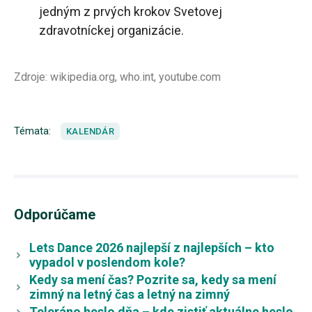
jedným z prvých krokov Svetovej
zdravotníckej organizácie.
Zdroje: wikipedia.org, who.int, youtube.com
Témata:
KALENDÁR
Odporúčame
Lets Dance 2026 najlepší z najlepších – kto
vypadol v poslendom kole?
Kedy sa mení čas? Pozrite sa, kedy sa mení
zimný na letný čas a letný na zimný
Teleráno heslo dňa – kde zistiť aktuálne heslo