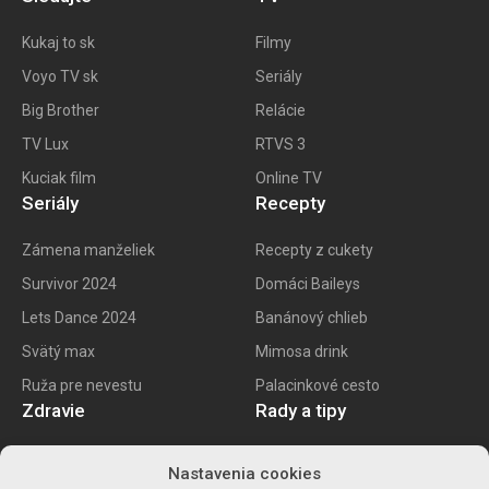
Kukaj to
sk
Filmy
Voyo TV sk
Seriály
Big
Brother
Relácie
TV Lux
RTVS 3
Kuciak film
Online TV
Seriály
Recepty
Zámena manželiek
Recepty z cukety
Survivor 2024
Domáci Baileys
Lets Dance 2024
Banánový chlieb
Svätý max
Mimosa drink
Ruža pre nevestu
Palacinkové cesto
Zdravie
Rady a tipy
E recept
Najlepšie mobily
Nastavenia cookies