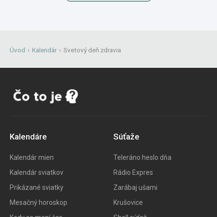
Úvod
›
Kalendár
›
Svetový deň zdravia
Kalendáre
Súťaže
Kalendár mien
Teleráno heslo dňa
Kalendár sviatkov
Rádio Expres
Prikázané sviatky
Zarábaj ušami
Mesačný horoskop
Krušovice