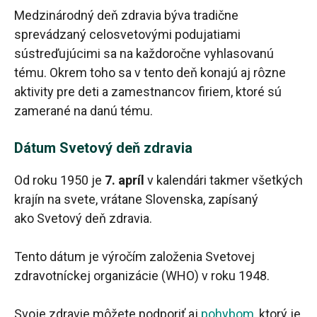
Medzinárodný deň zdravia býva tradične
sprevádzaný celosvetovými podujatiami
sústreďujúcimi sa na každoročne vyhlasovanú
tému. Okrem toho sa v tento deň konajú aj rôzne
aktivity pre deti a zamestnancov firiem, ktoré sú
zamerané na danú tému.
Dátum Svetový deň zdravia
Od roku 1950 je
7. apríl
v kalendári takmer všetkých
krajín na svete, vrátane Slovenska, zapísaný
ako Svetový deň zdravia.
Tento dátum je výročím založenia Svetovej
zdravotníckej organizácie (WHO) v roku 1948.
Svoje zdravie môžete podporiť aj
pohybom
, ktorý je